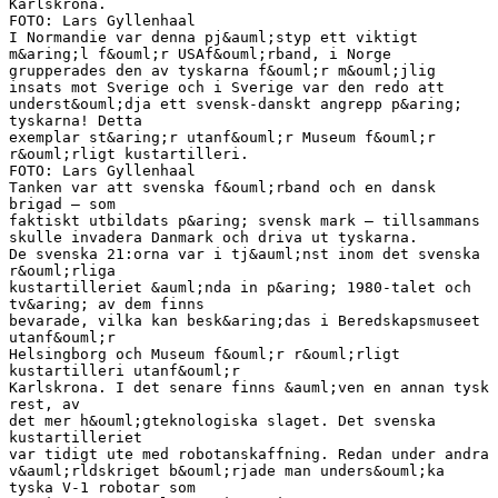
Karlskrona.
FOTO: Lars Gyllenhaal
I Normandie var denna pj&auml;styp ett viktigt
m&aring;l f&ouml;r USAf&ouml;rband, i Norge
grupperades den av tyskarna f&ouml;r m&ouml;jlig
insats mot Sverige och i Sverige var den redo att
underst&ouml;dja ett svensk-danskt angrepp p&aring;
tyskarna! Detta
exemplar st&aring;r utanf&ouml;r Museum f&ouml;r
r&ouml;rligt kustartilleri.
FOTO: Lars Gyllenhaal
Tanken var att svenska f&ouml;rband och en dansk
brigad – som
faktiskt utbildats p&aring; svensk mark – tillsammans
skulle invadera Danmark och driva ut tyskarna.
De svenska 21:orna var i tj&auml;nst inom det svenska
r&ouml;rliga
kustartilleriet &auml;nda in p&aring; 1980-talet och
tv&aring; av dem finns
bevarade, vilka kan besk&aring;das i Beredskapsmuseet
utanf&ouml;r
Helsingborg och Museum f&ouml;r r&ouml;rligt
kustartilleri utanf&ouml;r
Karlskrona. I det senare finns &auml;ven en annan tysk
rest, av
det mer h&ouml;gteknologiska slaget. Det svenska
kustartilleriet
var tidigt ute med robotanskaffning. Redan under andra
v&auml;rldskriget b&ouml;rjade man unders&ouml;ka
tyska V-1 robotar som