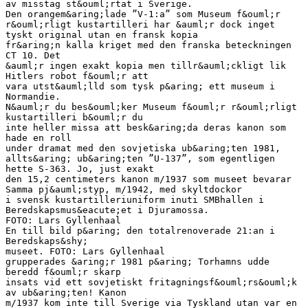
av misstag st&ouml;rtat i Sverige.
Den orangem&aring;lade ”V-1:a” som Museum f&ouml;r
r&ouml;rligt kustartilleri har &auml;r dock inget
tyskt original utan en fransk kopia
fr&aring;n kalla kriget med den franska beteckningen
CT 10. Det
&auml;r ingen exakt kopia men tillr&auml;ckligt lik
Hitlers robot f&ouml;r att
vara utst&auml;lld som tysk p&aring; ett museum i
Normandie.
N&auml;r du bes&ouml;ker Museum f&ouml;r r&ouml;rligt
kustartilleri b&ouml;r du
inte heller missa att besk&aring;da deras kanon som
hade en roll
under dramat med den sovjetiska ub&aring;ten 1981,
allts&aring; ub&aring;ten ”U-137”, som egentligen
hette S-363. Jo, just exakt
den 15,2 centimeters kanon m/1937 som museet bevarar
Samma pj&auml;styp, m/1942, med skyltdockor
i svensk kustartilleriuniform inuti SMBhallen i
Beredskapsmus&eacute;et i Djuramossa.
FOTO: Lars Gyllenhaal
En till bild p&aring; den totalrenoverade 21:an i
Beredskaps&shy;
museet. FOTO: Lars Gyllenhaal
grupperades &aring;r 1981 p&aring; Torhamns udde
beredd f&ouml;r skarp
insats vid ett sovjetiskt fritagningsf&ouml;rs&ouml;k
av ub&aring;ten! Kanon
m/1937 kom inte till Sverige via Tyskland utan var en