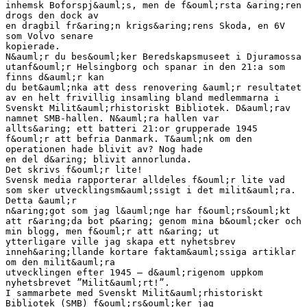
inhemsk Boforspj&auml;s, men de f&ouml;rsta &aring;ren
drogs den dock av
en dragbil fr&aring;n krigs&aring;rens Skoda, en 6V
som Volvo senare
kopierade.
N&auml;r du bes&ouml;ker Beredskapsmuseet i Djuramossa
utanf&ouml;r Helsingborg och spanar in den 21:a som
finns d&auml;r kan
du bet&auml;nka att dess renovering &auml;r resultatet
av en helt frivillig insamling bland medlemmarna i
Svenskt Milit&auml;rhistoriskt Bibliotek. D&auml;rav
namnet SMB-hallen. N&auml;ra hallen var
allts&aring; ett batteri 21:or grupperade 1945
f&ouml;r att befria Danmark. T&auml;nk om den
operationen hade blivit av? Nog hade
en del d&aring; blivit annorlunda.
Det skrivs f&ouml;r lite!
Svensk media rapporterar alldeles f&ouml;r lite vad
som sker utvecklingsm&auml;ssigt i det milit&auml;ra.
Detta &auml;r
n&aring;got som jag l&auml;nge har f&ouml;rs&ouml;kt
att r&aring;da bot p&aring; genom mina b&ouml;cker och
min blogg, men f&ouml;r att n&aring; ut
ytterligare ville jag skapa ett nyhetsbrev
inneh&aring;llande kortare faktam&auml;ssiga artiklar
om den milit&auml;ra
utvecklingen efter 1945 – d&auml;rigenom uppkom
nyhetsbrevet ”Milit&auml;rt!”.
I sammarbete med Svenskt Milit&auml;rhistoriskt
Bibliotek (SMB) f&ouml;rs&ouml;ker jag