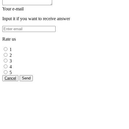
Your e-mail
Input it if you want to receive answer
Rate us
1
2
3
4
5
Cancel
Send