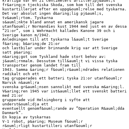
kraftiga var en 21 centimeters artilleripj&auml;s
fr&aring;n tjeckiska Skoda, som kom till det svenska
kustartilleriet efter en uppg&ouml;relse med tyskarna.
Det var absolut ingen d&aring;lig pj&auml;s,
tv&auml;rtom. Tyskarna
s&auml;nkte bland annat en amerikansk jagare
utanf&ouml;r Normandies kust 1944 med just en av dessa
”21:or”, som i Wehrmacht kallades Kanone 39 och i
Sverige kanon m/1942.
Anledningen till att tyskarna l&auml;t Sverige
f&aring; b&aring;de 21:or
och lastbilar under brinnande krig var att Sverige
satt p&aring;
n&aring;got som Tyskland hade stort behov av:
j&auml;rnmalm. Dessutom till&auml;t vi vissa tyska
transporter genom landet fram till
1943. Samma &aring;r f&ouml;r&auml;ndrades relationen
radikalt och ett
tag grupperades ett batteri tyska 21:or utanf&ouml;r
Narvik n&auml;ra
svenska gr&auml;nsen sannolikt med svenska m&aring;l.
V&aring;ren 1945 var ist&auml;llet ett svenskt batteri
med 21:or
grupperade vid Helsingborg i syfte att
underst&ouml;dja ett
eventuellt genomf&ouml;rande av ”Operation R&auml;dda
Danmark”.
En kopia av tyskarnas
V-1 robot, p&aring; Museum f&ouml;r
r&ouml;rligt kustartilleri utanf&ouml;r