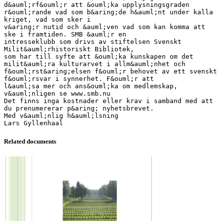
d&auml;rf&ouml;r att &ouml;ka upplysningsgraden
r&ouml;rande vad som b&aring;de h&auml;nt under kalla
kriget, vad som sker i
v&aring;r nutid och &auml;ven vad som kan komma att
ske i framtiden. SMB &auml;r en
intresseklubb som drivs av stiftelsen Svenskt
Milit&auml;rhistoriskt Bibliotek,
som har till syfte att &ouml;ka kunskapen om det
milit&auml;ra kulturarvet i allm&auml;nhet och
f&ouml;rst&aring;elsen f&ouml;r behovet av ett svenskt
f&ouml;rsvar i synnerhet. F&ouml;r att
l&auml;sa mer och ans&ouml;ka om medlemskap,
v&auml;nligen se www.smb.nu
Det finns inga kostnader eller krav i samband med att
du prenumererar p&aring; nyhetsbrevet.
Med v&auml;nlig h&auml;lsning
Related documents