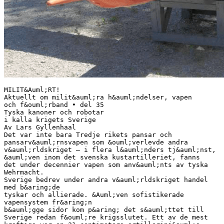
MILIT&Auml;RT!
Aktuellt om milit&auml;ra h&auml;ndelser, vapen
och f&ouml;rband • del 35
Tyska kanoner och robotar
i kalla krigets Sverige
Av Lars Gyllenhaal
Det var inte bara Tredje rikets pansar och
pansarv&auml;rnsvapen som &ouml;verlevde andra
v&auml;rldskriget – i flera l&auml;nders tj&auml;nst,
&auml;ven inom det svenska kustartilleriet, fanns
det under decennier vapen som anv&auml;nts av tyska
Wehrmacht.
Sverige bedrev under andra v&auml;rldskriget handel
med b&aring;de
tyskar och allierade. &Auml;ven sofistikerade
vapensystem fr&aring;n
b&auml;gge sidor kom p&aring; det s&auml;ttet till
Sverige redan f&ouml;re krigsslutet. Ett av de mest