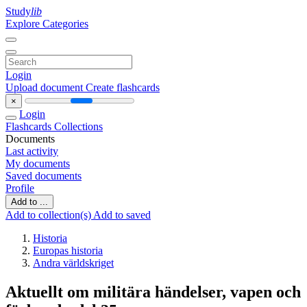
Study
lib
Explore Categories
Login
Upload document
Create flashcards
×
Login
Flashcards
Collections
Documents
Last activity
My documents
Saved documents
Profile
Add to ...
Add to collection(s)
Add to saved
Historia
Europas historia
Andra världskriget
Aktuellt om militära händelser, vapen och