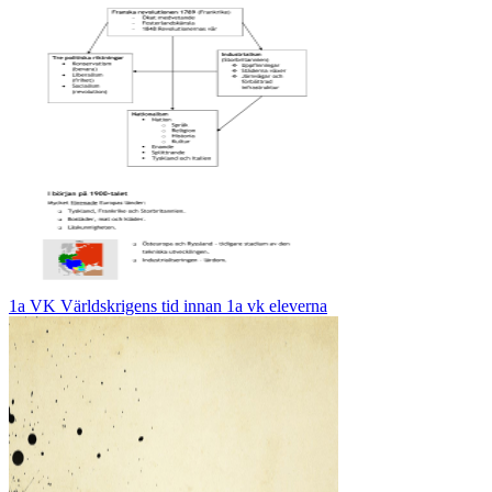
1a VK Världskrigens tid innan 1a vk eleverna