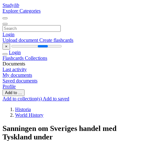
Study
lib
Explore Categories
Login
Upload document
Create flashcards
×
Login
Flashcards
Collections
Documents
Last activity
My documents
Saved documents
Profile
Add to ...
Add to collection(s)
Add to saved
Historia
World History
Sanningen om Sveriges handel med
Tyskland under