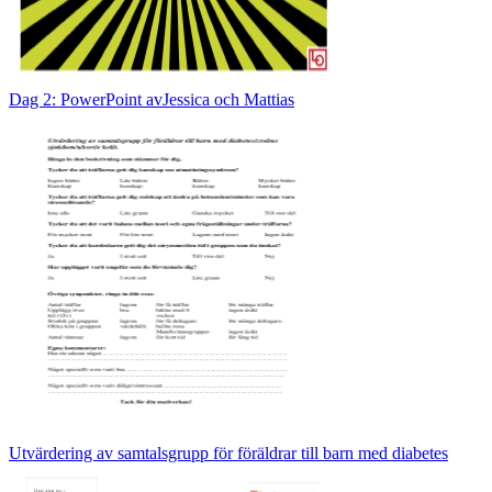
Dag 2: PowerPoint avJessica och Mattias
Utvärdering av samtalsgrupp för föräldrar till barn med diabetes