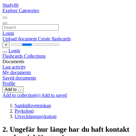
Study
lib
Explore Categories
Login
Upload document
Create flashcards
×
Login
Flashcards
Collections
Documents
Last activity
My documents
Saved documents
Profile
Add to ...
Add to collection(s)
Add to saved
Samhällsvetenskap
Psykologi
Utvecklingspsykologi
2. Ungefär hur länge har du haft kontakt