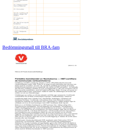
Bedömningsmall till BRA-fam