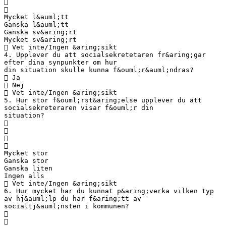


Mycket l&auml;tt
Ganska l&auml;tt
Ganska sv&aring;rt
Mycket sv&aring;rt
 Vet inte/Ingen &aring;sikt
4. Upplever du att socialsekretetaren fr&aring;gar
efter dina synpunkter om hur
din situation skulle kunna f&ouml;r&auml;ndras?
 Ja
 Nej
 Vet inte/Ingen &aring;sikt
5. Hur stor f&ouml;rst&aring;else upplever du att
socialsekreteraren visar f&ouml;r din
situation?




Mycket stor
Ganska stor
Ganska liten
Ingen alls
 Vet inte/Ingen &aring;sikt
6. Hur mycket har du kunnat p&aring;verka vilken typ
av hj&auml;lp du har f&aring;tt av
socialtj&auml;nsten i kommunen?

