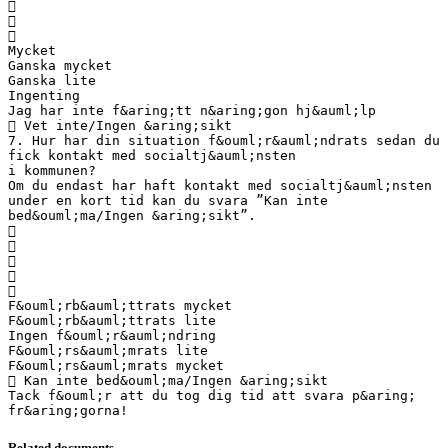



Mycket
Ganska mycket
Ganska lite
Ingenting
Jag har inte f&aring;tt n&aring;gon hj&auml;lp
 Vet inte/Ingen &aring;sikt
7. Hur har din situation f&ouml;r&auml;ndrats sedan du
fick kontakt med socialtj&auml;nsten
i kommunen?
Om du endast har haft kontakt med socialtj&auml;nsten
under en kort tid kan du svara ”Kan inte
bed&ouml;ma/Ingen &aring;sikt”.





F&ouml;rb&auml;ttrats mycket
F&ouml;rb&auml;ttrats lite
Ingen f&ouml;r&auml;ndring
F&ouml;rs&auml;mrats lite
F&ouml;rs&auml;mrats mycket
 Kan inte bed&ouml;ma/Ingen &aring;sikt
Tack f&ouml;r att du tog dig tid att svara p&aring;
Related documents