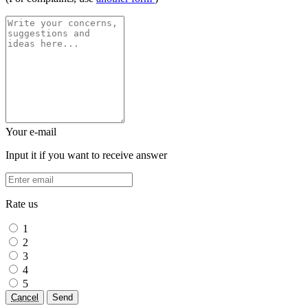
Your e-mail
Input it if you want to receive answer
Rate us
1
2
3
4
5
Cancel
Send