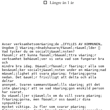
Avser verksamhetsomr&aring;de …IFYLLES AV KOMMUNEN…
Ungdom  V&aring;rdnadshavare/F&ouml;r&auml;lder 
Vad tycker du om socialtj&auml;nsten?
F&ouml;r att kunna f&ouml;rb&auml;ttra v&aring;r
verksamhet beh&ouml;ver vi veta vad som fungerar bra
och
mindre bra idag. D&auml;rf&ouml;r f&aring;r alla som
bes&ouml;ker socialtj&auml;nsten under en m&aring;nad
m&ouml;jlighet att svara p&aring; fr&aring;gorna
nedan. Det &auml;r frivilligt att delta och alla
deltar
anonymt. Svaren sammanst&auml;lls s&aring; att det
inte g&aring;r att se vad n&aring;gon enskild person
har svarat.
Du v&auml;ljer sj&auml;lv om du vill svara p&aring;
fr&aring;gorna, men f&ouml;r oss &auml;r dina
synpunkter
mycket viktiga. Ju fler som svarar p&aring;