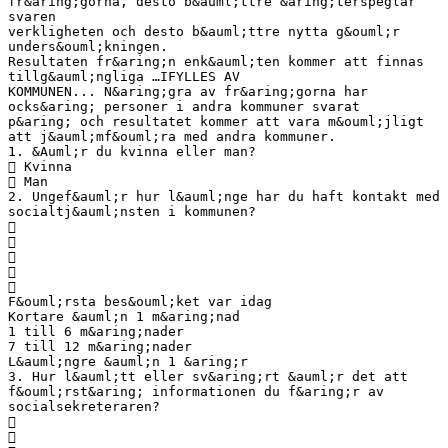
fr&aring;gorna, desto b&auml;ttre &aring;terspeglar
svaren
verkligheten och desto b&auml;ttre nytta g&ouml;r
unders&ouml;kningen.
Resultaten fr&aring;n enk&auml;ten kommer att finnas
tillg&auml;ngliga …IFYLLES AV
KOMMUNEN... N&aring;gra av fr&aring;gorna har
ocks&aring; personer i andra kommuner svarat
p&aring; och resultatet kommer att vara m&ouml;jligt
att j&auml;mf&ouml;ra med andra kommuner.
1. &Auml;r du kvinna eller man?
 Kvinna
 Man
2. Ungef&auml;r hur l&auml;nge har du haft kontakt med
socialtj&auml;nsten i kommunen?





F&ouml;rsta bes&ouml;ket var idag
Kortare &auml;n 1 m&aring;nad
1 till 6 m&aring;nader
7 till 12 m&aring;nader
L&auml;ngre &auml;n 1 &aring;r
3. Hur l&auml;tt eller sv&aring;rt &auml;r det att
f&ouml;rst&aring; informationen du f&aring;r av
socialsekreteraren?

