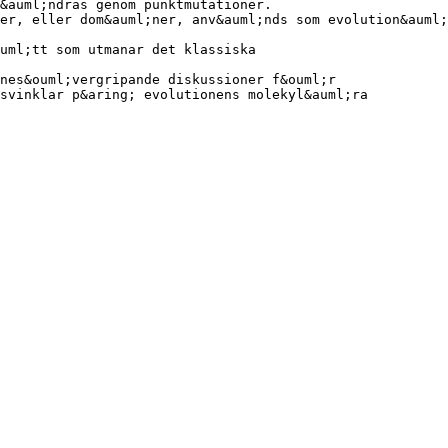
 &auml;ndras genom punktmutationer.
er, eller dom&auml;ner, anv&auml;nds som evolution&auml;
uml;tt som utmanar det klassiska
nes&ouml;vergripande diskussioner f&ouml;r
svinklar p&aring; evolutionens molekyl&auml;ra