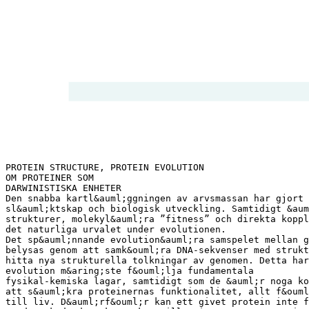
PROTEIN STRUCTURE, PROTEIN EVOLUTION
OM PROTEINER SOM
DARWINISTISKA ENHETER
Den snabba kartl&auml;ggningen av arvsmassan har gjort 
sl&auml;ktskap och biologisk utveckling. Samtidigt &aum
strukturer, molekyl&auml;ra ”fitness” och direkta koppl
det naturliga urvalet under evolutionen.
Det sp&auml;nnande evolution&auml;ra samspelet mellan g
belysas genom att samk&ouml;ra DNA-sekvenser med strukt
hitta nya strukturella tolkningar av genomen. Detta har
evolution m&aring;ste f&ouml;lja fundamentala
fysikal-kemiska lagar, samtidigt som de &auml;r noga ko
att s&auml;kra proteinernas funktionalitet, allt f&ouml
till liv. D&auml;rf&ouml;r kan ett givet protein inte f