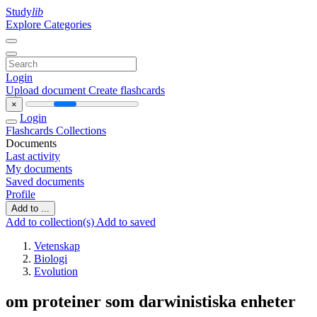
Study
lib
Explore Categories
Login
Upload document
Create flashcards
×
Login
Flashcards
Collections
Documents
Last activity
My documents
Saved documents
Profile
Add to ...
Add to collection(s)
Add to saved
Vetenskap
Biologi
Evolution
om proteiner som darwinistiska enheter