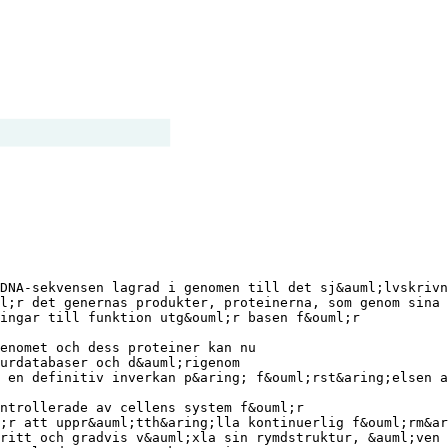
DNA-sekvensen lagrad i genomen till det sj&auml;lvskrivn
l;r det genernas produkter, proteinerna, som genom sina
ingar till funktion utg&ouml;r basen f&ouml;r
enomet och dess proteiner kan nu
urdatabaser och d&auml;rigenom
 en definitiv inverkan p&aring; f&ouml;rst&aring;elsen a
ntrollerade av cellens system f&ouml;r
;r att uppr&auml;tth&aring;lla kontinuerlig f&ouml;rm&ar
ritt och gradvis v&auml;xla sin rymdstruktur, &auml;ven