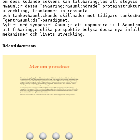
om dess kodande sekvens kan till&aring;tas att stegvis
N&auml;r dessa ”sv&aring;r&auml;ndrade” proteinstruktur
utveckling, framkommer intressanta
och tankev&auml;ckande skillnader mot tidigare tankes&a
”gentr&auml;ds”-paradigmet.
Syftet med symposiet &auml;r att uppmuntra till &auml;m
att fr&aring;n olika perspektiv belysa dessa nya infall
Related documents