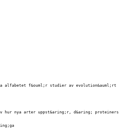
a alfabetet f&ouml;r studier av evolution&auml;rt
v hur nya arter uppst&aring;r, d&aring; proteiners
ing;ga