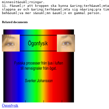
minnesst&ouml;rningar.
11. F&ouml;r att kroppen ska kunna &aring;terh&auml;mta
slappna av och &aring;terh&auml;mta sig n&aring;gra tim
Related documents
Ögonfysik