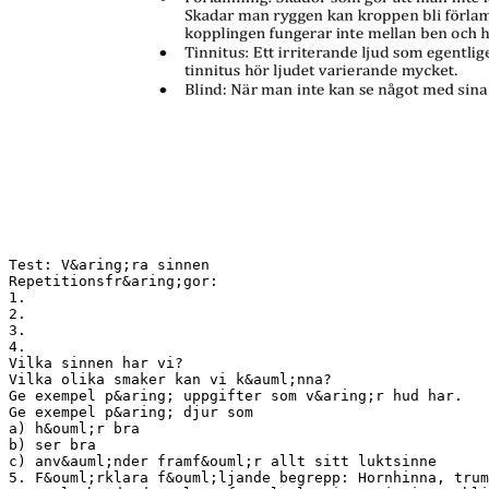
Test: V&aring;ra sinnen
Repetitionsfr&aring;gor:
1.
2.
3.
4.
Vilka sinnen har vi?
Vilka olika smaker kan vi k&auml;nna?
Ge exempel p&aring; uppgifter som v&aring;r hud har.
Ge exempel p&aring; djur som
a) h&ouml;r bra
b) ser bra
c) anv&auml;nder framf&ouml;r allt sitt luktsinne
5. F&ouml;rklara f&ouml;ljande begrepp: Hornhinna, trum