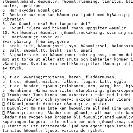
st&auml;mband, d&ouml;v, f&ouml;rlamning, tinnitus, bli
buller, spektrum
6. Hur skyddas &ouml;gat?
7. Beskriv hur man kan h&ouml;ra ljudet med hj&auml;lp 
vibration
8. Vad &auml;r eko? Hur fungerar det?
9. F&ouml;rklara vad hj&auml;rnans uppgifter &auml;r
10. Varf&ouml;r &auml;r hj&auml;rnskakning, svimning oc
11. Varf&ouml;r sover vi?
Svar p&aring; fr&aring;gorna
1. smak, lukt, k&auml;nsel, syn, h&ouml;rsel, balanssin
2. Salt, s&ouml;tt, beskt, surt, umami
3. Signalera det vi k&auml;nner omkring oss, som om det
mot att torka ut eller att smuts och bakterier kommer i
v&auml;rme. Svettas via svettk&ouml;rtlar f&ouml;r att 
av tryck.
4.
a) t.ex. v&aring;rtbitaren, haren, fladdermusen,
b) t.ex. m&auml;nniskan, falken, flugan, katt, uggla
c) t.ex. hundar, fj&auml;rilshanen, orm, varg, haj, bj&
5. Hornhinna: Hinna som sitter utanp&aring; glaskroppen
 Trumhinna: Tunn hinna som vibrerar i takt med ljudet 
 H&ouml;rselnerv och synnerv: skickar signaler vidare 
 St&auml;mband: Vibrerar n&auml;r vi pratar
 D&ouml;v: Om man inte kan h&ouml;ra all med sina &oum
 F&ouml;rlamning: Skador som g&ouml;r att man inte ka
Skadar man ryggen kan kroppen bli f&ouml;rlamad &auml;v
kopplingen fungerar inte mellan ben och hj&auml;rna, so
 Tinnitus: Ett irriterande ljud som egentligen inte fi
tinnitus h&ouml;r ljudet varierande mycket.