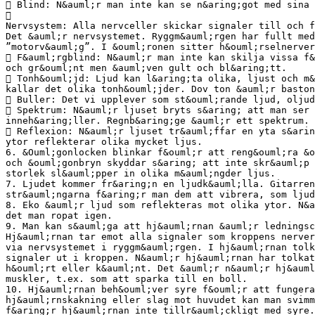
 Blind: N&auml;r man inte kan se n&aring;got med sina 

Nervsystem: Alla nervceller skickar signaler till och f
Det &auml;r nervsystemet. Ryggm&auml;rgen har fullt med
”motorv&auml;g”. I &ouml;ronen sitter h&ouml;rselnerver
 F&auml;rgblind: N&auml;r man inte kan skilja vissa f&
och gr&ouml;nt men &auml;ven gult och bl&aring;tt.
 Tonh&ouml;jd: Ljud kan l&aring;ta olika, ljust och m&
kallar det olika tonh&ouml;jder. Dov ton &auml;r baston
 Buller: Det vi upplever som st&ouml;rande ljud, oljud
 Spektrum: N&auml;r ljuset bryts s&aring; att man ser 
inneh&aring;ller. Regnb&aring;ge &auml;r ett spektrum.
 Reflexion: N&auml;r ljuset tr&auml;ffar en yta s&arin
ytor reflekterar olika mycket ljus.
6. &Ouml;gonlocken blinkar f&ouml;r att reng&ouml;ra &o
och &ouml;gonbryn skyddar s&aring; att inte skr&auml;p 
storlek sl&auml;pper in olika m&auml;ngder ljus.
7. Ljudet kommer fr&aring;n en ljudk&auml;lla. Gitarren
str&auml;ngarna f&aring;r man dem att vibrera, som ljud
8. Eko &auml;r ljud som reflekteras mot olika ytor. N&a
det man ropat igen.
9. Man kan s&auml;ga att hj&auml;rnan &auml;r ledningsc
Hj&auml;rnan tar emot alla signaler som kroppens nerver
via nervsystemet i ryggm&auml;rgen. I hj&auml;rnan tolk
signaler ut i kroppen. N&auml;r hj&auml;rnan har tolkat
h&ouml;rt eller k&auml;nt. Det &auml;r n&auml;r hj&auml
muskler, t.ex. som att sparka till en boll.
10. Hj&auml;rnan beh&ouml;ver syre f&ouml;r att fungera
hj&auml;rnskakning eller slag mot huvudet kan man svimm
f&aring;r hj&auml;rnan inte tillr&auml;ckligt med syre