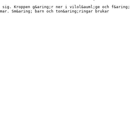
 sig. Kroppen g&aring;r ner i vilol&auml;ge och f&aring;
mar. Sm&aring; barn och ton&aring;ringar brukar