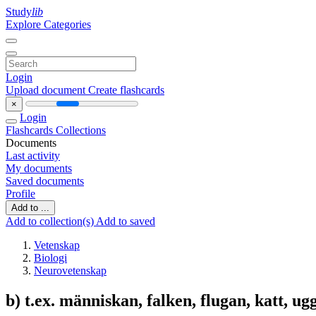
Study
lib
Explore Categories
Login
Upload document
Create flashcards
×
Login
Flashcards
Collections
Documents
Last activity
My documents
Saved documents
Profile
Add to ...
Add to collection(s)
Add to saved
Vetenskap
Biologi
Neurovetenskap
b) t.ex. människan, falken, flugan, katt, ug