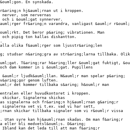
&ouml;gon. En synskada.
r&aring;n hj&auml;rnan ut i kroppen.
 nerver, som nervernas
 och i &ouml;gat synnerver.
auml;rger fr&aring;n varandra, vanligast &auml;r r&ouml;
ouml;rkt. Det beror p&aring; vibrationen. Man
 och pipig ton kallas diskantton.
.
alla olika f&auml;rger som ljusstr&aring;len
g; studsar n&aring;gra av str&aring;larna tillbaka. Olik
uml;gat. T&aring;rar h&aring;ller &ouml;gat fuktigt, &ou
och dam kommer in i &ouml;gat. Pupillens
 &auml;r ljudk&auml;llan. N&auml;r man spelar p&aring;
v&aring;gor genom luften.
uml;r det kommer tillbaka s&aring; h&ouml;r man
entralen eller huvudkontoret i kroppen.
 skickar. Signalerna skickas
as signalerna och fr&aring;n hj&auml;rnan g&aring;r
 signalerna vet vi t.ex. vad vi har sett,
;rnan skickar tillbaka signaler som vi r&ouml;r vissa
. Utan syre kan hj&auml;rnan skadas. Om man f&aring;r
a eller bli medvetsl&ouml;s. D&aring;
. Ibland kan det leda till att man f&aring;r