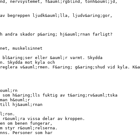
nd, nervsystemet, f&auml;rgblind, tonh&ouml;jd,
av begreppen ljudk&auml;lla, ljudv&aring;gor,
h andra skador p&aring; hj&auml;rnan farligt?
net, muskelsinnet
 bl&aring;ser eller &auml;r varmt. Skydda
n. Skydda mot kyla och
reglera v&auml;rmen. F&aring; g&aring;shud vid kyla. K&a
ouml;rn
 som h&aring;lls fuktig av t&aring;rv&auml;tska
man h&ouml;r
till hj&auml;rnan
l;ron.
n r&ouml;ra vissa delar av kroppen.
en om benen fungerar,
m styr r&ouml;relserna.
nns. Personer som har