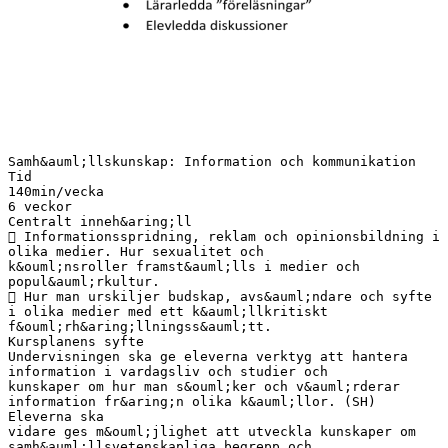
Samh&auml;llskunskap: Information och kommunikation
Tid
140min/vecka
6 veckor
Centralt inneh&aring;ll
 Informationsspridning, reklam och opinionsbildning i
olika medier. Hur sexualitet och
k&ouml;nsroller framst&auml;lls i medier och
popul&auml;rkultur.
 Hur man urskiljer budskap, avs&auml;ndare och syfte
i olika medier med ett k&auml;llkritiskt
f&ouml;rh&aring;llningss&auml;tt.
Kursplanens syfte
Undervisningen ska ge eleverna verktyg att hantera
information i vardagsliv och studier och
kunskaper om hur man s&ouml;ker och v&auml;rderar
information fr&aring;n olika k&auml;llor. (SH)
Eleverna ska
vidare ges m&ouml;jlighet att utveckla kunskaper om
samh&auml;llsvetenskapliga begrepp och