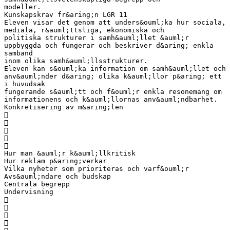
modeller.
Kunskapskrav fr&aring;n LGR 11
Eleven visar det genom att unders&ouml;ka hur sociala,
mediala, r&auml;ttsliga, ekonomiska och
politiska strukturer i samh&auml;llet &auml;r
uppbyggda och fungerar och beskriver d&aring; enkla
samband
inom olika samh&auml;llsstrukturer.
Eleven kan s&ouml;ka information om samh&auml;llet och
anv&auml;nder d&aring; olika k&auml;llor p&aring; ett
i huvudsak
fungerande s&auml;tt och f&ouml;r enkla resonemang om
informationens och k&auml;llornas anv&auml;ndbarhet.
Konkretisering av m&aring;len





Hur man &auml;r k&auml;llkritisk
Hur reklam p&aring;verkar
Vilka nyheter som prioriteras och varf&ouml;r
Avs&auml;ndare och budskap
Centrala begrepp
Undervisning



