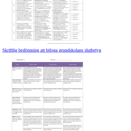
Skriftlig bedömning att bifoga grundskolans slutbetyg