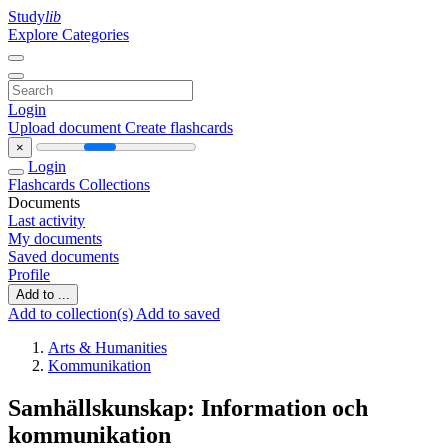
Study
lib
Explore Categories
Login
Upload document
Create flashcards
×
Login
Flashcards
Collections
Documents
Last activity
My documents
Saved documents
Profile
Add to ...
Add to collection(s)
Add to saved
Arts & Humanities
Kommunikation
Samhällskunskap: Information och
kommunikation