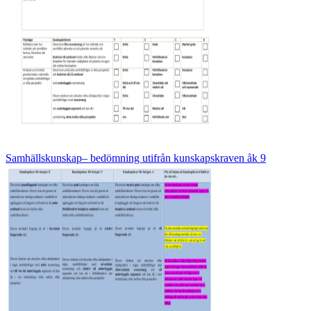
Samhällskunskap– bedömning utifrån kunskapskraven åk 9