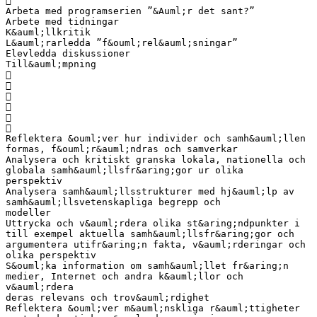

Arbeta med programserien ”&Auml;r det sant?”
Arbete med tidningar
K&auml;llkritik
L&auml;rarledda ”f&ouml;rel&auml;sningar”
Elevledda diskussioner
Till&auml;mpning






Reflektera &ouml;ver hur individer och samh&auml;llen
formas, f&ouml;r&auml;ndras och samverkar
Analysera och kritiskt granska lokala, nationella och
globala samh&auml;llsfr&aring;gor ur olika
perspektiv
Analysera samh&auml;llsstrukturer med hj&auml;lp av
samh&auml;llsvetenskapliga begrepp och
modeller
Uttrycka och v&auml;rdera olika st&aring;ndpunkter i
till exempel aktuella samh&auml;llsfr&aring;gor och
argumentera utifr&aring;n fakta, v&auml;rderingar och
olika perspektiv
S&ouml;ka information om samh&auml;llet fr&aring;n
medier, Internet och andra k&auml;llor och
v&auml;rdera
deras relevans och trov&auml;rdighet
Reflektera &ouml;ver m&auml;nskliga r&auml;ttigheter