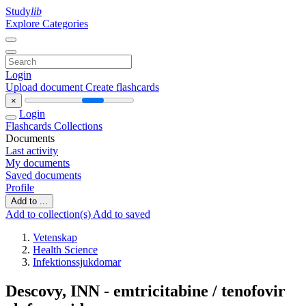
Study
lib
Explore Categories
Login
Upload document
Create flashcards
×
Login
Flashcards
Collections
Documents
Last activity
My documents
Saved documents
Profile
Add to ...
Add to collection(s)
Add to saved
Vetenskap
Health Science
Infektionssjukdomar
Descovy, INN - emtricitabine / tenofovir