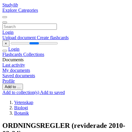
Study
lib
Explore Categories
Login
Upload document
Create flashcards
×
Login
Flashcards
Collections
Documents
Last activity
My documents
Saved documents
Profile
Add to ...
Add to collection(s)
Add to saved
Vetenskap
Biologi
Botanik
ORDNINGSREGLER (reviderade 2010-