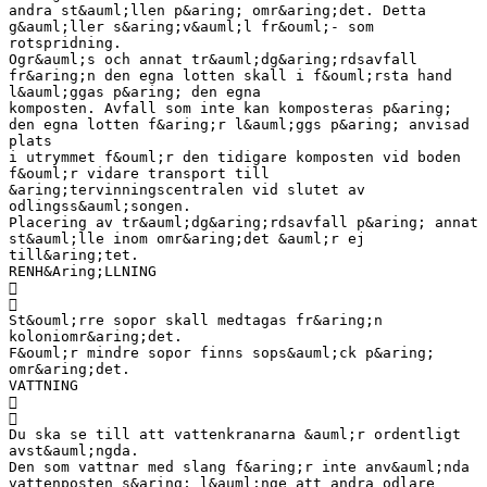
andra st&auml;llen p&aring; omr&aring;det. Detta
g&auml;ller s&aring;v&auml;l fr&ouml;- som
rotspridning.
Ogr&auml;s och annat tr&auml;dg&aring;rdsavfall
fr&aring;n den egna lotten skall i f&ouml;rsta hand
l&auml;ggas p&aring; den egna
komposten. Avfall som inte kan komposteras p&aring;
den egna lotten f&aring;r l&auml;ggs p&aring; anvisad
plats
i utrymmet f&ouml;r den tidigare komposten vid boden
f&ouml;r vidare transport till
&aring;tervinningscentralen vid slutet av
odlingss&auml;songen.
Placering av tr&auml;dg&aring;rdsavfall p&aring; annat
st&auml;lle inom omr&aring;det &auml;r ej
till&aring;tet.
RENH&Aring;LLNING


St&ouml;rre sopor skall medtagas fr&aring;n
koloniomr&aring;det.
F&ouml;r mindre sopor finns sops&auml;ck p&aring;
omr&aring;det.
VATTNING


Du ska se till att vattenkranarna &auml;r ordentligt
avst&auml;ngda.
Den som vattnar med slang f&aring;r inte anv&auml;nda
vattenposten s&aring; l&auml;nge att andra odlare