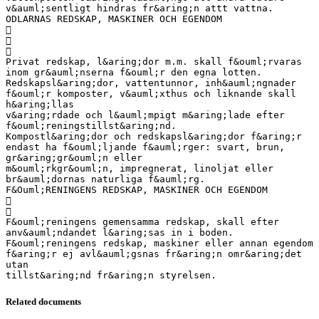
v&auml;sentligt hindras fr&aring;n attt vattna.
ODLARNAS REDSKAP, MASKINER OCH EGENDOM



Privat redskap, l&aring;dor m.m. skall f&ouml;rvaras
inom gr&auml;nserna f&ouml;r den egna lotten.
Redskapsl&aring;dor, vattentunnor, inh&auml;ngnader
f&ouml;r komposter, v&auml;xthus och liknande skall
h&aring;llas
v&aring;rdade och l&auml;mpigt m&aring;lade efter
f&ouml;reningstillst&aring;nd.
Kompostl&aring;dor och redskapsl&aring;dor f&aring;r
endast ha f&ouml;ljande f&auml;rger: svart, brun,
gr&aring;gr&ouml;n eller
m&ouml;rkgr&ouml;n, impregnerat, linoljat eller
br&auml;dornas naturliga f&auml;rg.
F&Ouml;RENINGENS REDSKAP, MASKINER OCH EGENDOM


F&ouml;reningens gemensamma redskap, skall efter
anv&auml;ndandet l&aring;sas in i boden.
F&ouml;reningens redskap, maskiner eller annan egendom
f&aring;r ej avl&auml;gsnas fr&aring;n omr&aring;det
utan
Related documents