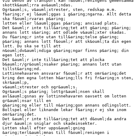
vid behov av transport kan f&ouml;reningens gemensamma
skottk&auml;rra av&auml;ndas.
Ogr&auml;s, v&auml;xtrester, sten, redskap m.m.
f&aring;r ej l&auml;ggas i g&aring;ngarna. Allt detta
ska f&ouml;rvaras p&aring;
lotten eller l&auml;ggas p&aring; anvisad plats.
Det &auml;r inte till&aring;tet att g&aring; p&aring;
annans lott s&aring; att odlade v&auml;xter skadas.
Du f&aring;r inte utan till&aring;telse g&aring;
p&aring; annans lott f&ouml;r att sk&ouml;ta din egen
lott. Du ska se till att
n&ouml;dv&auml;ndiga g&aring;ngar finns p&aring; din
egen lott.
Det &auml;r inte till&aring;tet att plocka
b&auml;r/gr&ouml;nsaker p&aring; annans lott utan
tillst&aring;nd.
Lottinnehavaren ansvarar f&ouml;r att omr&aring;det
kring den egna lotten h&aring;lls fri fr&aring;n sten,
skr&auml;p,
v&auml;xtrester och ogr&auml;s.
Ogr&auml;s p&aring; lottgr&auml;nsen skall
avl&auml;gsnas av lottinnehavaren oavsett om lotten
gr&auml;nsar till en
g&aring;ng eller till n&aring;gon annans odlingslott.
Bollspel eller liknande lekar f&aring;r ej ske inom
omr&aring;det.
Det &auml;r inte till&aring;tet att d&ouml;da andra
djur &auml;n sniglar och skadeinsekter.
Lotten skall efter upps&auml;gning
&aring;terl&auml;mnas till f&ouml;reningen i