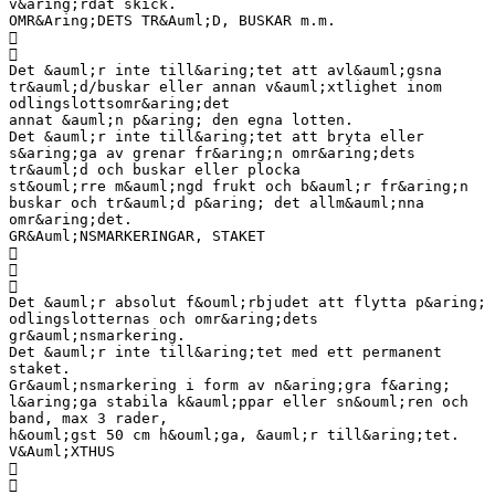
v&aring;rdat skick.
OMR&Aring;DETS TR&Auml;D, BUSKAR m.m.


Det &auml;r inte till&aring;tet att avl&auml;gsna
tr&auml;d/buskar eller annan v&auml;xtlighet inom
odlingslottsomr&aring;det
annat &auml;n p&aring; den egna lotten.
Det &auml;r inte till&aring;tet att bryta eller
s&aring;ga av grenar fr&aring;n omr&aring;dets
tr&auml;d och buskar eller plocka
st&ouml;rre m&auml;ngd frukt och b&auml;r fr&aring;n
buskar och tr&auml;d p&aring; det allm&auml;nna
omr&aring;det.
GR&Auml;NSMARKERINGAR, STAKET



Det &auml;r absolut f&ouml;rbjudet att flytta p&aring;
odlingslotternas och omr&aring;dets
gr&auml;nsmarkering.
Det &auml;r inte till&aring;tet med ett permanent
staket.
Gr&auml;nsmarkering i form av n&aring;gra f&aring;
l&aring;ga stabila k&auml;ppar eller sn&ouml;ren och
band, max 3 rader,
h&ouml;gst 50 cm h&ouml;ga, &auml;r till&aring;tet.
V&Auml;XTHUS

