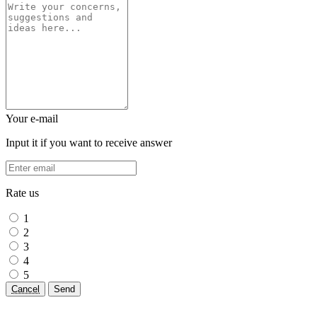
Your e-mail
Input it if you want to receive answer
Rate us
1
2
3
4
5
Cancel
Send