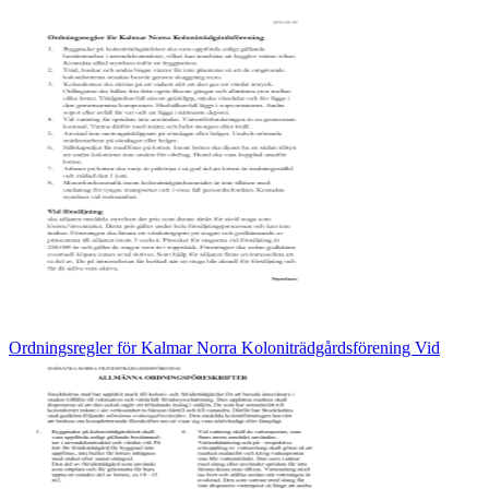
Ordningsregler för Kalmar Norra Koloniträdgårdsförening Vid