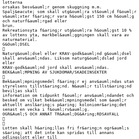
lotterna
orsakas besv&auml;r genom skuggning m.m.
Spalj&eacute; som skall utg&ouml;ra st&ouml;d f&ouml;r
v&auml;xter f&aring;r vara h&ouml;gst 150 cm h&ouml;g
och naturf&auml;rgad eller
brun.
Rekreationsyta f&aring;r utg&ouml;ra h&ouml;gst 10 %
av lottens yta, markbel&auml;ggningen skall vara av
naturmaterial.
G&Ouml;DSEL

Naturg&ouml;dsel eller KRAV-godk&auml;nd g&ouml;dsel
skall anv&auml;ndas. Liksom naturg&ouml;dslad jord
eller
KRAV-godk&auml;nd jord skall anv&auml;ndas.
BEK&Auml;MPNING AV SJUKDOMAR/SKADEINSEKTER

Bek&auml;mpningsmedel f&aring;r ej anv&auml;ndas utan
styrelsens tillst&aring;nd. N&auml;r tillst&aring;nd
beviljas skall
information om tidpunkt f&ouml;r anv&auml;ndandet och
besked om vilket bek&auml;mpningsmedel som &auml;r
aktuellt ansl&aring;s p&aring; koloniomr&aring;det
senast en vecka i f&ouml;rv&auml;g.
OGR&Auml;S OCH ANNAT TR&Auml;DG&Aring;RDSAVFALL


Lotten skall h&aring;llas fri fr&aring;n ogr&auml;s
s&aring; att det inte kan spridas till annans
odlingslott eller till