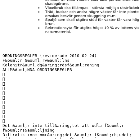
ORDNINGSREGLER (reviderade 2010-02-24)
F&ouml;r G&ouml;rv&auml;lns
Kolonitr&auml;dg&aring;rdsf&ouml;rening
ALLM&Auml;NNA ORDNINGSREGLER











Det &auml;r inte till&aring;tet att odla f&ouml;r
f&ouml;rs&auml;ljning
Biltrafik inom omr&aring;det &auml;r f&ouml;rbjudet;