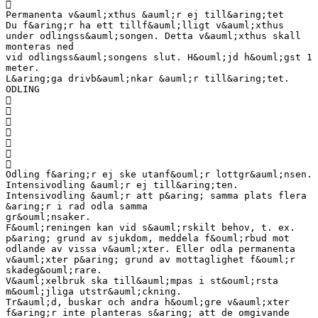

Permanenta v&auml;xthus &auml;r ej till&aring;tet
Du f&aring;r ha ett tillf&auml;lligt v&auml;xthus
under odlingss&auml;songen. Detta v&auml;xthus skall
monteras ned
vid odlingss&auml;songens slut. H&ouml;jd h&ouml;gst 1
meter.
L&aring;ga drivb&auml;nkar &auml;r till&aring;tet.
ODLING







Odling f&aring;r ej ske utanf&ouml;r lottgr&auml;nsen.
Intensivodling &auml;r ej till&aring;ten.
Intensivodling &auml;r att p&aring; samma plats flera
&aring;r i rad odla samma
gr&ouml;nsaker.
F&ouml;reningen kan vid s&auml;rskilt behov, t. ex.
p&aring; grund av sjukdom, meddela f&ouml;rbud mot
odlande av vissa v&auml;xter. Eller odla permanenta
v&auml;xter p&aring; grund av mottaglighet f&ouml;r
skadeg&ouml;rare.
V&auml;xelbruk ska till&auml;mpas i st&ouml;rsta
m&ouml;jliga utstr&auml;ckning.
Tr&auml;d, buskar och andra h&ouml;gre v&auml;xter
f&aring;r inte planteras s&aring; att de omgivande