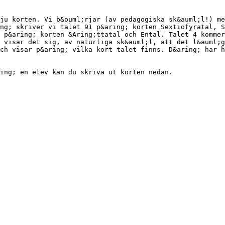
ju korten. Vi b&ouml;rjar (av pedagogiska sk&auml;l!) me
ng; skriver vi talet 91 p&aring; korten Sextiofyratal, S
 p&aring; korten &Aring;ttatal och Ental. Talet 4 kommer
 visar det sig, av naturliga sk&auml;l, att det l&auml;g
ch visar p&aring; vilka kort talet finns. D&aring; har 
ring; en elev kan du skriva ut korten nedan.