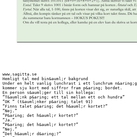
www.sagitta.se
Hemligt tal med bin&auml;r bakgrund
Under en helt vanlig lunchrast i ett lunchrum n&aring;g
kommer sju kort med siffror fram p&aring; bordet.
En person s&auml;ger till sin kollega:
”T&auml;nk p&aring; ett tal mellan ett och hundra”
”OK ” (t&auml;nker p&aring; talet 91)
”Finns talet p&aring; det h&auml;r kortet?”
”Nej.”
”P&aring; det h&auml;r kortet?”
”Ja.”
”P&aring; det h&auml;r kortet?”
”Nej.”
”Det h&auml;r d&aring;?”