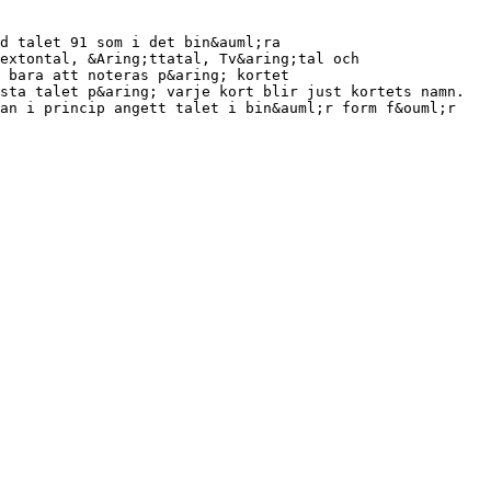
d talet 91 som i det bin&auml;ra
extontal, &Aring;ttatal, Tv&aring;tal och
 bara att noteras p&aring; kortet
sta talet p&aring; varje kort blir just kortets namn.
han i princip angett talet i bin&auml;r form f&ouml;r