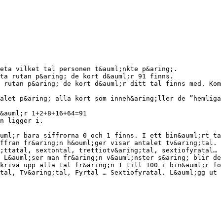
eta vilket tal personen t&auml;nkte p&aring;.
ta rutan p&aring; de kort d&auml;r 91 finns.
 rutan p&aring; de kort d&auml;r ditt tal finns med. Kom
alet p&aring; alla kort som inneh&aring;ller de ”hemliga
&auml;r 1+2+8+16+64=91
n ligger i.
uml;r bara siffrorna 0 och 1 finns. I ett bin&auml;rt ta
ffran fr&aring;n h&ouml;ger visar antalet tv&aring;tal. 
;ttatal, sextontal, trettiotv&aring;tal, sextiofyratal… 
 L&auml;ser man fr&aring;n v&auml;nster s&aring; blir de
kriva upp alla tal fr&aring;n 1 till 100 i bin&auml;r fo
tal, Tv&aring;tal, Fyrtal … Sextiofyratal. L&auml;gg ut 