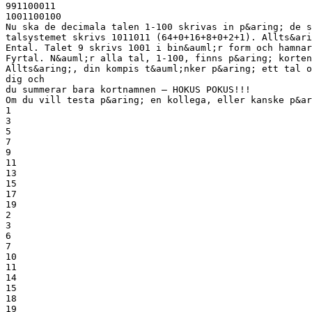
991100011
1001100100
Nu ska de decimala talen 1-100 skrivas in p&aring; de s
talsystemet skrivs 1011011 (64+0+16+8+0+2+1). Allts&ari
Ental. Talet 9 skrivs 1001 i bin&auml;r form och hamnar
Fyrtal. N&auml;r alla tal, 1-100, finns p&aring; korten
Allts&aring;, din kompis t&auml;nker p&aring; ett tal o
dig och
du summerar bara kortnamnen – HOKUS POKUS!!!
Om du vill testa p&aring; en kollega, eller kanske p&a
1
3
5
7
9
11
13
15
17
19
2
3
6
7
10
11
14
15
18
19