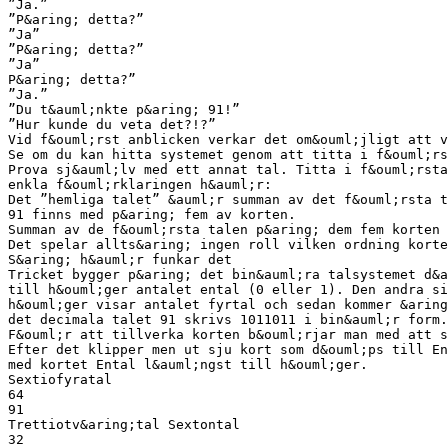
”Ja.”
”P&aring; detta?”
”Ja”
”P&aring; detta?”
”Ja”
P&aring; detta?”
”Ja.”
”Du t&auml;nkte p&aring; 91!”
”Hur kunde du veta det?!?”
Vid f&ouml;rst anblicken verkar det om&ouml;jligt att v
Se om du kan hitta systemet genom att titta i f&ouml;rs
Prova sj&auml;lv med ett annat tal. Titta i f&ouml;rsta
enkla f&ouml;rklaringen h&auml;r:
Det ”hemliga talet” &auml;r summan av det f&ouml;rsta t
91 finns med p&aring; fem av korten.
Summan av de f&ouml;rsta talen p&aring; dem fem korten 
Det spelar allts&aring; ingen roll vilken ordning korte
S&aring; h&auml;r funkar det
Tricket bygger p&aring; det bin&auml;ra talsystemet d&a
till h&ouml;ger antalet ental (0 eller 1). Den andra si
h&ouml;ger visar antalet fyrtal och sedan kommer &aring
det decimala talet 91 skrivs 1011011 i bin&auml;r form.
F&ouml;r att tillverka korten b&ouml;rjar man med att s
Efter det klipper men ut sju kort som d&ouml;ps till En
med kortet Ental l&auml;ngst till h&ouml;ger.
Sextiofyratal
64
91
Trettiotv&aring;tal Sextontal
32