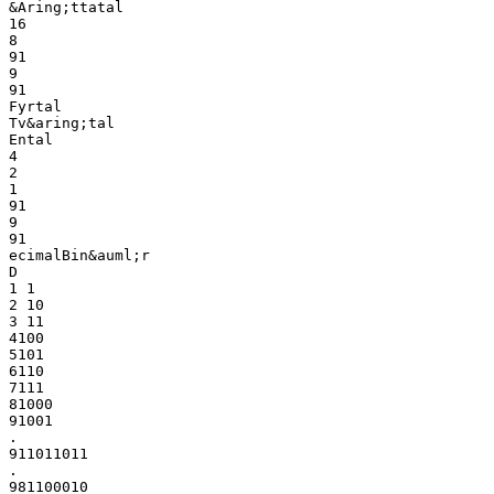
&Aring;ttatal
16
8
91
9
91
Fyrtal
Tv&aring;tal
Ental
4
2
1
91
9
91
ecimalBin&auml;r
D
1 1
2 10
3 11
4100
5101
6110
7111
81000
91001
.
911011011
.
981100010