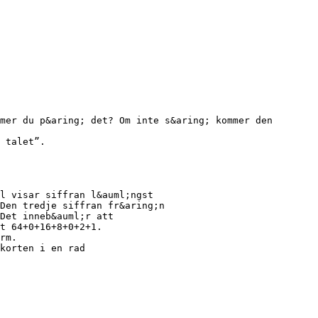
mer du p&aring; det? Om inte s&aring; kommer den
 talet”.
l visar siffran l&auml;ngst
Den tredje siffran fr&aring;n
Det inneb&auml;r att
t 64+0+16+8+0+2+1.
rm.
korten i en rad