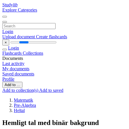
Study
lib
Explore Categories
Login
Upload document
Create flashcards
×
Login
Flashcards
Collections
Documents
Last activity
My documents
Saved documents
Profile
Add to ...
Add to collection(s)
Add to saved
Matematik
Pre-Algebra
Heltal
Hemligt tal med binär bakgrund