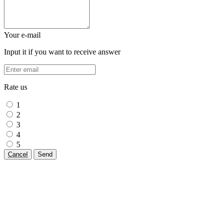
Your e-mail
Input it if you want to receive answer
Rate us
1
2
3
4
5
Cancel
Send