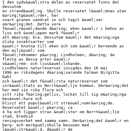
I den sydv&auml;stra delen av reservatet finns det
dessutom
en strand&auml;ng. Skulle reservatet l&auml;mnas utan
&aring;tg&auml;rder, har
snart granen vandrat in och tagit &ouml;ver
omr&aring;det. Detta vore
f&ouml;r&ouml;dande d&aring; eken &auml;r i behov av
ljus och &ouml;ppen mark f&ouml;r
att m&aring; bra. Dessutom &auml;r det m&aring;nga
olika insektsarter som
&auml;r knutna till eken och som &auml;r beroende av
den milj&ouml; som
f&ouml;rekommer p&aring; Lindholmen, d&aring; de
flesta av dessa arter &auml;r
v&auml;rme- och ljus&auml;lskande.
Lindholmens naturreservat invigdes den 16 maj
1996 av riksdagens d&aring;varande talman Birgitta
Dahl
och &auml;r det f&ouml;rsta naturreservat som
inr&auml;ttats av Norrt&auml;lje kommun. Omr&aring;det
har med sin rika flora och
sitt rika f&aring;gelliv, lockat till sig m&aring;nga
bes&ouml;kare och
blivit ett popul&auml;rt str&ouml;vomr&aring;de.
Reservatet &auml;r p&aring; ca
4 ha och ligger strax &ouml;ster om Norrt&auml;lje
stad, bredvid
reningsverket med samma namn. Omr&aring;det &auml;r en
berg- och mor&auml;nkulle bevuxen med
l&ouml;vtr&auml;d, d&auml;r de