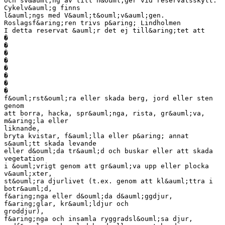
och sv&auml;ng av till h&ouml;ger vid reservatsskylt.
Cykelv&auml;g finns
l&auml;ngs med V&auml;t&ouml;v&auml;gen.
Roslagsf&aring;ren trivs p&aring; Lindholmen
I detta reservat &auml;r det ej till&aring;tet att
�
�
�
�
�
�
�
�
f&ouml;rst&ouml;ra eller skada berg, jord eller sten
genom
att borra, hacka, spr&auml;nga, rista, gr&auml;va,
m&aring;la eller
liknande,
bryta kvistar, f&auml;lla eller p&aring; annat
s&auml;tt skada levande
eller d&ouml;da tr&auml;d och buskar eller att skada
vegetation
i &ouml;vrigt genom att gr&auml;va upp eller plocka
v&auml;xter,
st&ouml;ra djurlivet (t.ex. genom att kl&auml;ttra i
botr&auml;d,
f&aring;nga eller d&ouml;da d&auml;ggdjur,
f&aring;glar, kr&auml;ldjur och
groddjur),
f&aring;nga och insamla ryggradsl&ouml;sa djur,