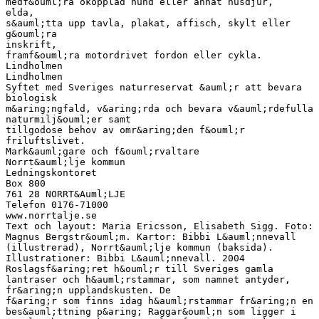
medf&ouml;ra okopplad hund eller annat husdjur,
elda,
s&auml;tta upp tavla, plakat, affisch, skylt eller
g&ouml;ra
inskrift,
framf&ouml;ra motordrivet fordon eller cykla.
Lindholmen
Lindholmen
Syftet med Sveriges naturreservat &auml;r att bevara
biologisk
m&aring;ngfald, v&aring;rda och bevara v&auml;rdefulla
naturmilj&ouml;er samt
tillgodose behov av omr&aring;den f&ouml;r
friluftslivet.
Mark&auml;gare och f&ouml;rvaltare
Norrt&auml;lje kommun
Ledningskontoret
Box 800
761 28 NORRT&Auml;LJE
Telefon 0176-71000
www.norrtalje.se
Text och layout: Maria Ericsson, Elisabeth Sigg. Foto:
Magnus Bergstr&ouml;m. Kartor: Bibbi L&auml;nnevall
(illustrerad), Norrt&auml;lje kommun (baksida).
Illustrationer: Bibbi L&auml;nnevall. 2004
Roslagsf&aring;ret h&ouml;r till Sveriges gamla
lantraser och h&auml;rstammar, som namnet antyder,
fr&aring;n upplandskusten. De
f&aring;r som finns idag h&auml;rstammar fr&aring;n en
bes&auml;ttning p&aring; Raggar&ouml;n som ligger i