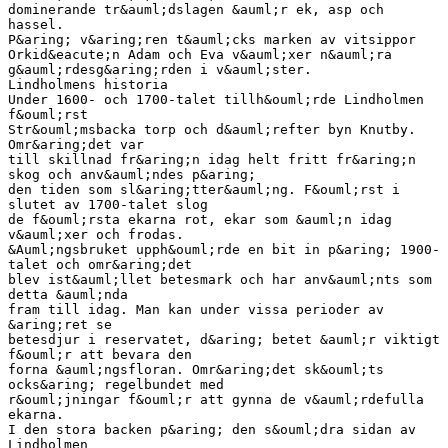
dominerande tr&auml;dslagen &auml;r ek, asp och
hassel.
P&aring; v&aring;ren t&auml;cks marken av vitsippor
Orkid&eacute;n Adam och Eva v&auml;xer n&auml;ra
g&auml;rdesg&aring;rden i v&auml;ster.
Lindholmens historia
Under 1600- och 1700-talet tillh&ouml;rde Lindholmen
f&ouml;rst
Str&ouml;msbacka torp och d&auml;refter byn Knutby.
Omr&aring;det var
till skillnad fr&aring;n idag helt fritt fr&aring;n
skog och anv&auml;ndes p&aring;
den tiden som sl&aring;tter&auml;ng. F&ouml;rst i
slutet av 1700-talet slog
de f&ouml;rsta ekarna rot, ekar som &auml;n idag
v&auml;xer och frodas.
&Auml;ngsbruket upph&ouml;rde en bit in p&aring; 1900-
talet och omr&aring;det
blev ist&auml;llet betesmark och har anv&auml;nts som
detta &auml;nda
fram till idag. Man kan under vissa perioder av
&aring;ret se
betesdjur i reservatet, d&aring; betet &auml;r viktigt
f&ouml;r att bevara den
forna &auml;ngsfloran. Omr&aring;det sk&ouml;ts
ocks&aring; regelbundet med
r&ouml;jningar f&ouml;r att gynna de v&auml;rdefulla
ekarna.
I den stora backen p&aring; den s&ouml;dra sidan av
Lindholmen