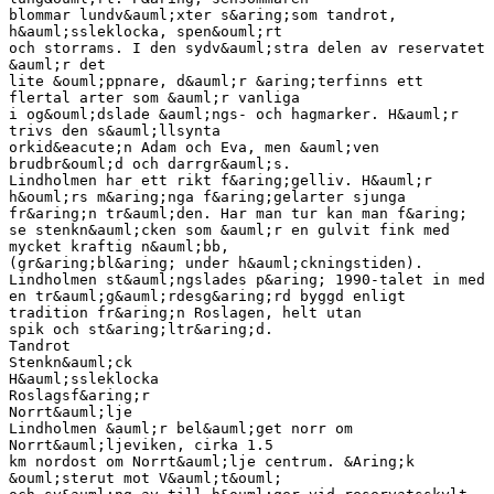
blommar lundv&auml;xter s&aring;som tandrot,
h&auml;ssleklocka, spen&ouml;rt
och storrams. I den sydv&auml;stra delen av reservatet
&auml;r det
lite &ouml;ppnare, d&auml;r &aring;terfinns ett
flertal arter som &auml;r vanliga
i og&ouml;dslade &auml;ngs- och hagmarker. H&auml;r
trivs den s&auml;llsynta
orkid&eacute;n Adam och Eva, men &auml;ven
brudbr&ouml;d och darrgr&auml;s.
Lindholmen har ett rikt f&aring;gelliv. H&auml;r
h&ouml;rs m&aring;nga f&aring;gelarter sjunga
fr&aring;n tr&auml;den. Har man tur kan man f&aring;
se stenkn&auml;cken som &auml;r en gulvit fink med
mycket kraftig n&auml;bb,
(gr&aring;bl&aring; under h&auml;ckningstiden).
Lindholmen st&auml;ngslades p&aring; 1990-talet in med
en tr&auml;g&auml;rdesg&aring;rd byggd enligt
tradition fr&aring;n Roslagen, helt utan
spik och st&aring;ltr&aring;d.
Tandrot
Stenkn&auml;ck
H&auml;ssleklocka
Roslagsf&aring;r
Norrt&auml;lje
Lindholmen &auml;r bel&auml;get norr om
Norrt&auml;ljeviken, cirka 1.5
km nordost om Norrt&auml;lje centrum. &Aring;k
&ouml;sterut mot V&auml;t&ouml;