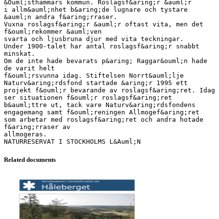
&Ouml;sthammars kommun. Roslagsf&aring;r &auml;r
i allm&auml;nhet b&aring;de lugnare och tystare
&auml;n andra f&aring;rraser.
Vuxna roslagsf&aring;r &auml;r oftast vita, men det
f&ouml;rekommer &auml;ven
svarta och ljusbruna djur med vita teckningar.
Under 1900-talet har antal roslagsf&aring;r snabbt
minskat.
Om de inte hade bevarats p&aring; Raggar&ouml;n hade
de varit helt
f&ouml;rsvunna idag. Stiftelsen Norrt&auml;lje
Naturv&aring;rdsfond startade &aring;r 1995 ett
projekt f&ouml;r bevarande av roslagsf&aring;ret. Idag
ser situationen f&ouml;r roslagsf&aring;ret
b&auml;ttre ut, tack vare Naturv&aring;rdsfondens
engagemang samt f&ouml;reningen Allmogef&aring;ret
som arbetar med roslagsf&aring;ret och andra hotade
f&aring;rraser av
allmogeras.
Related documents