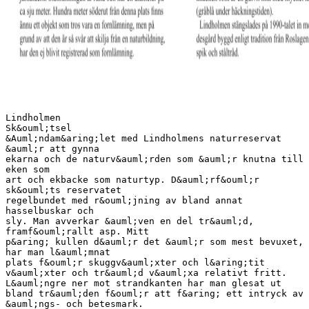
Lindholmen
Sk&ouml;tsel
&Auml;ndam&aring;let med Lindholmens naturreservat
&auml;r att gynna
ekarna och de naturv&auml;rden som &auml;r knutna till
eken som
art och ekbacke som naturtyp. D&auml;rf&ouml;r
sk&ouml;ts reservatet
regelbundet med r&ouml;jning av bland annat
hasselbuskar och
sly. Man avverkar &auml;ven en del tr&auml;d,
framf&ouml;rallt asp. Mitt
p&aring; kullen d&auml;r det &auml;r som mest bevuxet,
har man l&auml;mnat
plats f&ouml;r skuggv&auml;xter och l&aring;tit
v&auml;xter och tr&auml;d v&auml;xa relativt fritt.
L&auml;ngre ner mot strandkanten har man glesat ut
bland tr&auml;den f&ouml;r att f&aring; ett intryck av
&auml;ngs- och betesmark.