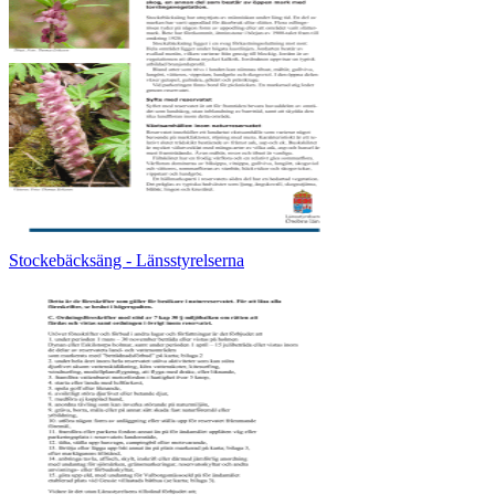
Stockebäcksäng - Länsstyrelserna