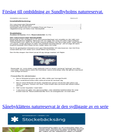
Förslag till ombildning av Sundbyholms naturreservat.
Sånebyklättens naturreservat är den sydligaste av en serie