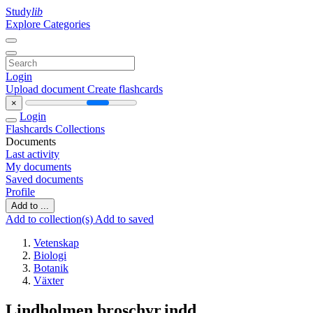
Study
lib
Explore Categories
Login
Upload document
Create flashcards
×
Login
Flashcards
Collections
Documents
Last activity
My documents
Saved documents
Profile
Add to ...
Add to collection(s)
Add to saved
Vetenskap
Biologi
Botanik
Växter
Lindholmen broschyr.indd