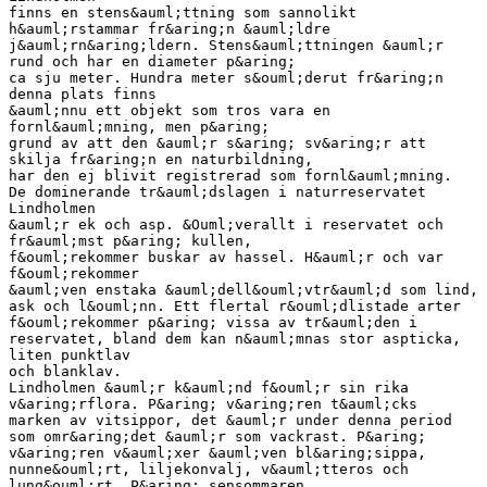
finns en stens&auml;ttning som sannolikt
h&auml;rstammar fr&aring;n &auml;ldre
j&auml;rn&aring;ldern. Stens&auml;ttningen &auml;r
rund och har en diameter p&aring;
ca sju meter. Hundra meter s&ouml;derut fr&aring;n
denna plats finns
&auml;nnu ett objekt som tros vara en
fornl&auml;mning, men p&aring;
grund av att den &auml;r s&aring; sv&aring;r att
skilja fr&aring;n en naturbildning,
har den ej blivit registrerad som fornl&auml;mning.
De dominerande tr&auml;dslagen i naturreservatet
Lindholmen
&auml;r ek och asp. &Ouml;verallt i reservatet och
fr&auml;mst p&aring; kullen,
f&ouml;rekommer buskar av hassel. H&auml;r och var
f&ouml;rekommer
&auml;ven enstaka &auml;dell&ouml;vtr&auml;d som lind,
ask och l&ouml;nn. Ett flertal r&ouml;dlistade arter
f&ouml;rekommer p&aring; vissa av tr&auml;den i
reservatet, bland dem kan n&auml;mnas stor aspticka,
liten punktlav
och blanklav.
Lindholmen &auml;r k&auml;nd f&ouml;r sin rika
v&aring;rflora. P&aring; v&aring;ren t&auml;cks
marken av vitsippor, det &auml;r under denna period
som omr&aring;det &auml;r som vackrast. P&aring;
v&aring;ren v&auml;xer &auml;ven bl&aring;sippa,
nunne&ouml;rt, liljekonvalj, v&auml;tteros och
lung&ouml;rt. P&aring; sensommaren