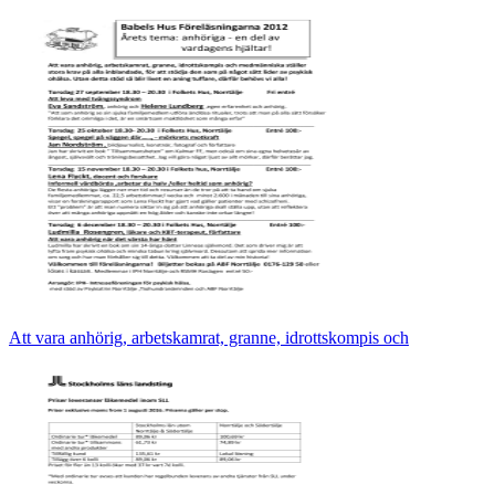
Att vara anhörig, arbetskamrat, granne, idrottskompis och