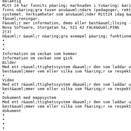
delaktig
Mitt 24 har funnits p&aring; marknaden i tv&aring; &ari
finns n&aring;gra tusen anv&auml;ndare (pedagoger, rekt
systemet. Verksamheter som anv&auml;nder Mitt24 idag &a
f&ouml;reningar.
F&ouml;r mer information, demo eller best&auml;llning 
Nova Software, Storgatan 5a, 521 42 FALK&Ouml;PING
2(3)
H&auml;r &auml;r n&aring;gra exempel p&aring; funktione
•
•
•
Information om veckan som kommer
Information om veckan som gick
Bilder
Med ett r&auml;ttighetssystem d&auml;r den som laddar u
best&auml;mmer vem eller vilka som f&aring;r se respekt
•
Video
Med ett r&auml;ttighetssystem d&auml;r den som laddar u
best&auml;mmer vem eller vilka som f&aring;r se respekt
•
Dokument med mappsystem
Med ett r&auml;ttighetssystem d&auml;r den som laddar u
best&auml;mmer vem eller vilka som f&aring;r se respekt
dokument
•
•
•
•