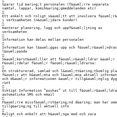

Sparar tid &aring;t personalen (f&auml;rre separata
samtal, lappar, komih&aring;gmeddelanden etc)

Ett enkelt och roligt s&auml;tt att involvera f&ouml;r&
i verksamheten (n&ouml;jdare kunder)

Hanterar planering, logg och uppf&ouml;ljning av
verksamheten

Information kan delas mellan personalen

Information kan l&auml;ggas upp och f&ouml;r&auml;ndras
l&ouml;pande

S&auml;kerst&auml;ller att f&ouml;r&auml;ldrar &auml;r 
F&ouml;rdelar f&ouml;r f&ouml;r&auml;ldrarna:

En strukturerad, samlad och l&auml;tt&aring;tkomlig pla
f&ouml;r att h&auml;mta och l&auml;mna aktuell informat
och d&auml;r informationen &auml;r tillg&auml;nglig dyg
runt

Viktigt Information ”pushas” ut till f&ouml;r&auml;ldra
automatiska SMS och email

F&auml;rre missf&ouml;rst&aring;nd d&aring; man har ome
tillg&aring;ng till aktuell info

Roligt och enkelt att h&auml;nga med och vara