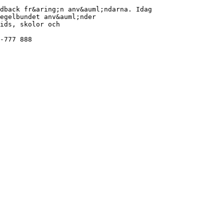
dback fr&aring;n anv&auml;ndarna. Idag
egelbundet anv&auml;nder
ids, skolor och
-777 888