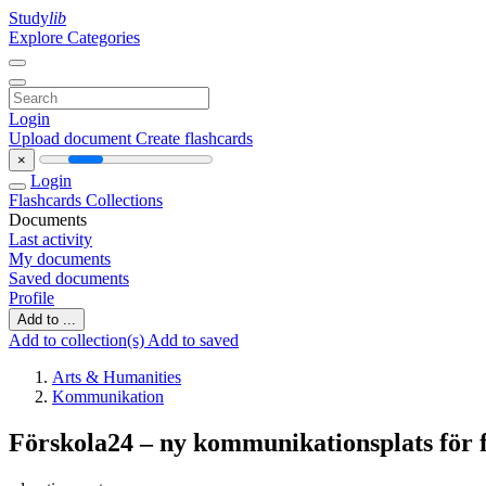
Study
lib
Explore Categories
Login
Upload document
Create flashcards
×
Login
Flashcards
Collections
Documents
Last activity
My documents
Saved documents
Profile
Add to ...
Add to collection(s)
Add to saved
Arts & Humanities
Kommunikation
Förskola24 – ny kommunikationsplats för f