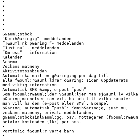
•
•
•
•
•
•
•
G&auml;stbok
”Komih&aring;g”- meddelanden
”T&auml;nk p&aring;”- meddelanden
”Just nu” - meddelanden
”Om oss” - information
Kalender
Schema
Veckans matmeny
Aktivitetsinbjudan
Automatiska mail en g&aring;ng per dag till
alla f&ouml;r&auml;ldrar d&aring; sidan uppdaterats
med viktig information
Automatisk SMS &amp; e-post ”push”
Som f&ouml;r&auml;lder v&auml;ljer man sj&auml;lv vilka
p&aring;minnelser man vill ha och till vilka kanaler
man vill ha dem (e-post eller SMS). Exempel
p&aring; automatisk ”push”: Komih&aring;g, just nu,
veckans matmeny, privata meddelanden,
g&auml;stboksinl&auml;gg, osv. Mottagaren (f&ouml;r&aum
betalar kostnaden (1kr) per sms.
•
Portfolio f&ouml;r varje barn
•