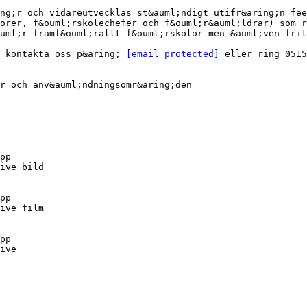
ng;r och vidareutvecklas st&auml;ndigt utifr&aring;n fee
orer, f&ouml;rskolechefer och f&ouml;r&auml;ldrar) som r
uml;r framf&ouml;rallt f&ouml;rskolor men &auml;ven frit
- kontakta oss p&aring;
[email protected]
eller ring 0515
r och anv&auml;ndningsomr&aring;den
pp
ive bild
pp
ive film
pp
ive