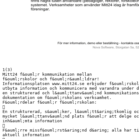
1(3)
Mitt24 f&ouml;r kommunikation mellan
f&ouml;rskolor och f&ouml;r&auml;ldrar!
Informationsplatsen www.mitt24.se erbjuder f&ouml;rskol
utbyta information och kommunicera med varandra under d
en strukturerad och l&auml;ttanv&auml;nd kommunikations
dokumentation om f&ouml;rskolans verksamhet.
F&ouml;rdelar f&ouml;r f&ouml;rskolan:

En strukturerad, s&auml;ker, l&auml;tt&aring;tkomlig oc
mycket l&auml;ttanv&auml;nd plats f&ouml;r att delge oc
inh&auml;mta information

F&auml;rre missf&ouml;rst&aring;nd d&aring; alla har ti
aktuell information