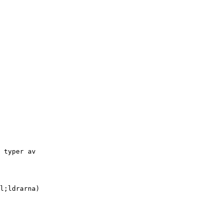
 typer av
l;ldrarna)