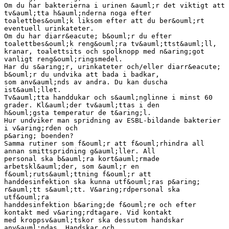
Om du har bakterierna i urinen &auml;r det viktigt att
tv&auml;tta h&auml;nderna noga efter
toalettbes&ouml;k liksom efter att du ber&ouml;rt
eventuell urinkateter.
Om du har diarr&eacute; b&ouml;r du efter
toalettbes&ouml;k reng&ouml;ra tv&auml;ttst&auml;ll,
kranar, toalettsits och spolknopp med n&aring;got
vanligt reng&ouml;ringsmedel.
Har du s&aring;r, urinkateter och/eller diarr&eacute;
b&ouml;r du undvika att bada i badkar,
som anv&auml;nds av andra. Du kan duscha
ist&auml;llet.
Tv&auml;tta handdukar och s&auml;nglinne i minst 60
grader. Kl&auml;der tv&auml;ttas i den
h&ouml;gsta temperatur de t&aring;l.
Hur undviker man spridning av ESBL-bildande bakterier
i v&aring;rden och
p&aring; boenden?
Samma rutiner som f&ouml;r att f&ouml;rhindra all
annan smittspridning g&auml;ller. All
personal ska b&auml;ra kort&auml;rmade
arbetskl&auml;der, som &auml;r en
f&ouml;ruts&auml;ttning f&ouml;r att
handdesinfektion ska kunna utf&ouml;ras p&aring;
r&auml;tt s&auml;tt. V&aring;rdpersonal ska
utf&ouml;ra
handdesinfektion b&aring;de f&ouml;re och efter
kontakt med v&aring;rdtagare. Vid kontakt
med kroppsv&auml;tskor ska dessutom handskar
anv&auml;ndas. Handskar och