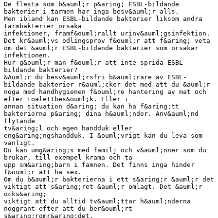
De flesta som b&auml;r p&aring; ESBL-bildande
bakterier i tarmen har inga besv&auml;r alls.
Men ibland kan ESBL-bildande bakterier liksom andra
tarmbakterier orsaka
infektioner, framf&ouml;rallt urinv&auml;gsinfektion.
Det kr&auml;vs odlingsprov f&ouml;r att f&aring; veta
om det &auml;r ESBL-bildande bakterier som orsakar
infektionen.
Hur g&ouml;r man f&ouml;r att inte sprida ESBL-
bildande bakterier?
&Auml;r du besv&auml;rsfri b&auml;rare av ESBL-
bildande bakterier r&auml;cker det med att du &auml;r
noga med handhygienen f&ouml;re hantering av mat och
efter toalettbes&ouml;k. Eller i
annan situation d&aring; du kan ha f&aring;tt
bakterierna p&aring; dina h&auml;nder. Anv&auml;nd
flytande
tv&aring;l och egen handduk eller
eng&aring;ngshandduk. I &ouml;vrigt kan du leva som
vanligt.
Du kan umg&aring;s med familj och v&auml;nner som du
brukar, till exempel krama och ta
upp sm&aring;barn i famnen. Det finns inga hinder
f&ouml;r att ha sex.
Om du b&auml;r bakterierna i ett s&aring;r &auml;r det
viktigt att s&aring;ret &auml;r omlagt. Det &auml;r
ocks&aring;
viktigt att du alltid tv&auml;ttar h&auml;nderna
noggrant efter att du ber&ouml;rt
s&aring;romr&aring;det.