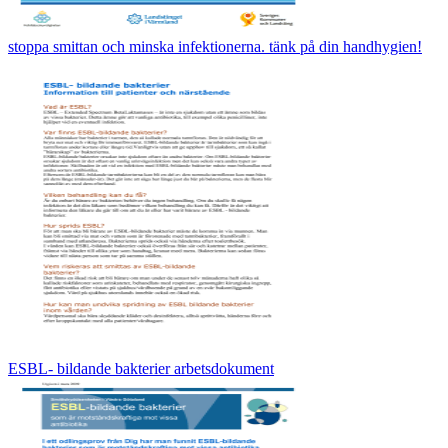
stoppa smittan och minska infektionerna. tänk på din handhygien!
ESBL- bildande bakterier arbetsdokument