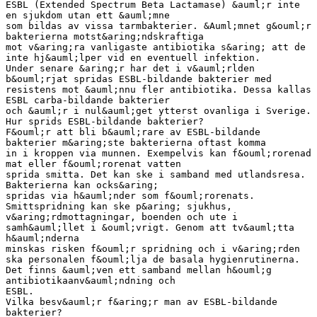
ESBL (Extended Spectrum Beta Lactamase) &auml;r inte
en sjukdom utan ett &auml;mne
som bildas av vissa tarmbakterier. &Auml;mnet g&ouml;r
bakterierna motst&aring;ndskraftiga
mot v&aring;ra vanligaste antibiotika s&aring; att de
inte hj&auml;lper vid en eventuell infektion.
Under senare &aring;r har det i v&auml;rlden
b&ouml;rjat spridas ESBL-bildande bakterier med
resistens mot &auml;nnu fler antibiotika. Dessa kallas
ESBL carba-bildande bakterier
och &auml;r i nul&auml;get ytterst ovanliga i Sverige.
Hur sprids ESBL-bildande bakterier?
F&ouml;r att bli b&auml;rare av ESBL-bildande
bakterier m&aring;ste bakterierna oftast komma
in i kroppen via munnen. Exempelvis kan f&ouml;rorenad
mat eller f&ouml;rorenat vatten
sprida smitta. Det kan ske i samband med utlandsresa.
Bakterierna kan ocks&aring;
spridas via h&auml;nder som f&ouml;rorenats.
Smittspridning kan ske p&aring; sjukhus,
v&aring;rdmottagningar, boenden och ute i
samh&auml;llet i &ouml;vrigt. Genom att tv&auml;tta
h&auml;nderna
minskas risken f&ouml;r spridning och i v&aring;rden
ska personalen f&ouml;lja de basala hygienrutinerna.
Det finns &auml;ven ett samband mellan h&ouml;g
antibiotikaanv&auml;ndning och
ESBL.
Vilka besv&auml;r f&aring;r man av ESBL-bildande
bakterier?