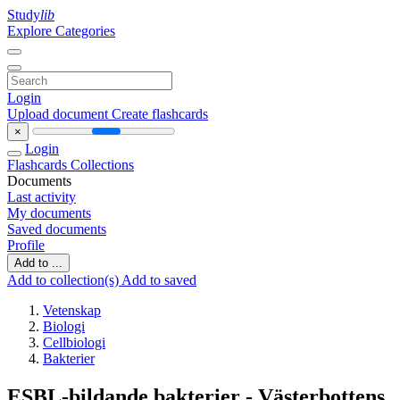
Study
lib
Explore Categories
Login
Upload document
Create flashcards
×
Login
Flashcards
Collections
Documents
Last activity
My documents
Saved documents
Profile
Add to ...
Add to collection(s)
Add to saved
Vetenskap
Biologi
Cellbiologi
Bakterier
ESBL-bildande bakterier - Västerbottens