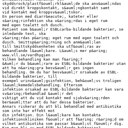
skyddsrock/plastf&ouml;rkl&auml;de ska anv&auml;ndas
vid direkt kroppskontakt, s&auml;ngkontakt samt
vid kontakt med kroppsv&auml;tskor.
En person med diarr&eacute;, kateter eller
s&aring;rinfektion ska v&aring;rdas i eget rum
med egen toalett och dusch.
Patient som b&auml;r ESBLcarba-bildande bakterier, se
inledande text, ska
v&aring;rdas p&aring; eget rum med egen toalett och
dusch. Smittsp&aring;rning och anm&auml;lan
till Smittskyddsenheten ska utf&ouml;ras av
behandlande l&auml;kare. L&auml;s mer p&aring;
www.vll.se/vardhygien
Vilken behandling kan man f&aring;?
&Auml;r du b&auml;rare av ESBL-bildande bakterier utan
att ha n&aring;gra besv&auml;r ges ingen
behandling. Om du har besv&auml;r orsakade av ESBL-
bildande bakterier, till
exempel urinv&auml;gsinfektion, beh&ouml;vs troligen
l&auml;kemedelsbehandling. Eftersom
infektion orsakad av ESBL-bildande bakterier kan vara
sv&aring;rbehandlad &auml;r det
viktigt att du vid kontakt med sjukv&aring;rden
ber&auml;ttar att du har dessa bakterier.
Annars riskerar du att bli behandlad med antibiotika
som inte har effekt mot
din infektion. Din l&auml;kare kan kontakta
infektionskliniken f&ouml;r att f&aring; r&aring;d om
vilket antibiotika som passar b&auml;st f&ouml;r dig.
Kan man bli av med ESBL-bildande bakterier?