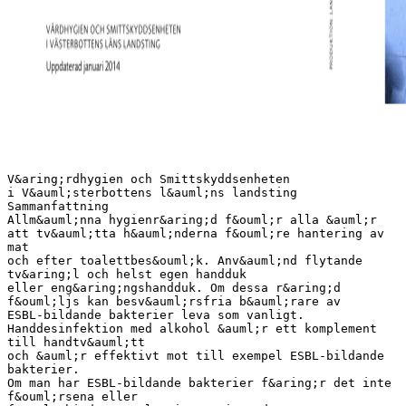
V&aring;rdhygien och Smittskyddsenheten
i V&auml;sterbottens l&auml;ns landsting
Sammanfattning
Allm&auml;nna hygienr&aring;d f&ouml;r alla &auml;r
att tv&auml;tta h&auml;nderna f&ouml;re hantering av
mat
och efter toalettbes&ouml;k. Anv&auml;nd flytande
tv&aring;l och helst egen handduk
eller eng&aring;ngshandduk. Om dessa r&aring;d
f&ouml;ljs kan besv&auml;rsfria b&auml;rare av
ESBL-bildande bakterier leva som vanligt.
Handdesinfektion med alkohol &auml;r ett komplement
till handtv&auml;tt
och &auml;r effektivt mot till exempel ESBL-bildande
bakterier.
Om man har ESBL-bildande bakterier f&aring;r det inte
f&ouml;rsena eller