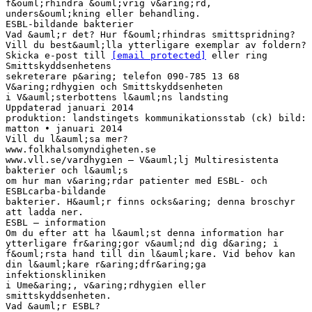
f&ouml;rhindra &ouml;vrig v&aring;rd,
unders&ouml;kning eller behandling.
ESBL-bildande bakterier
Vad &auml;r det? Hur f&ouml;rhindras smittspridning?
Vill du best&auml;lla ytterligare exemplar av foldern?
Skicka e-post till
[email protected]
eller ring
Smittskyddsenhetens
sekreterare p&aring; telefon 090-785 13 68
V&aring;rdhygien och Smittskyddsenheten
i V&auml;sterbottens l&auml;ns landsting
Uppdaterad januari 2014
produktion: landstingets kommunikationsstab (ck) bild:
matton • januari 2014
Vill du l&auml;sa mer?
www.folkhalsomyndigheten.se
www.vll.se/vardhygien – V&auml;lj Multiresistenta
bakterier och l&auml;s
om hur man v&aring;rdar patienter med ESBL- och
ESBLcarba-bildande
bakterier. H&auml;r finns ocks&aring; denna broschyr
att ladda ner.
ESBL – information
Om du efter att ha l&auml;st denna information har
ytterligare fr&aring;gor v&auml;nd dig d&aring; i
f&ouml;rsta hand till din l&auml;kare. Vid behov kan
din l&auml;kare r&aring;dfr&aring;ga
infektionskliniken
i Ume&aring;, v&aring;rdhygien eller
smittskyddsenheten.
Vad &auml;r ESBL?