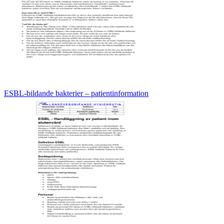
ESBL-bildande bakterier – patientinformation