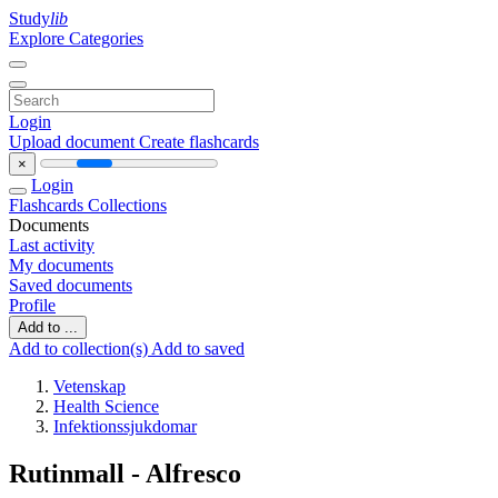
Study
lib
Explore Categories
Login
Upload document
Create flashcards
×
Login
Flashcards
Collections
Documents
Last activity
My documents
Saved documents
Profile
Add to ...
Add to collection(s)
Add to saved
Vetenskap
Health Science
Infektionssjukdomar
Rutinmall - Alfresco