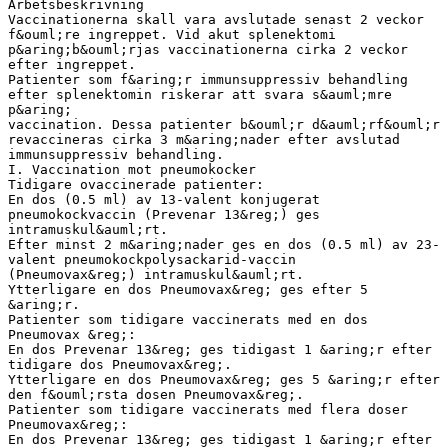
Arbetsbeskrivning
Vaccinationerna skall vara avslutade senast 2 veckor
f&ouml;re ingreppet. Vid akut splenektomi
p&aring;b&ouml;rjas vaccinationerna cirka 2 veckor
efter ingreppet.
Patienter som f&aring;r immunsuppressiv behandling
efter splenektomin riskerar att svara s&auml;mre
p&aring;
vaccination. Dessa patienter b&ouml;r d&auml;rf&ouml;r
revaccineras cirka 3 m&aring;nader efter avslutad
immunsuppressiv behandling.
I. Vaccination mot pneumokocker
Tidigare ovaccinerade patienter:
En dos (0.5 ml) av 13-valent konjugerat
pneumokockvaccin (Prevenar 13&reg;) ges
intramuskul&auml;rt.
Efter minst 2 m&aring;nader ges en dos (0.5 ml) av 23-
valent pneumokockpolysackarid-vaccin
(Pneumovax&reg;) intramuskul&auml;rt.
Ytterligare en dos Pneumovax&reg; ges efter 5
&aring;r.
Patienter som tidigare vaccinerats med en dos
Pneumovax &reg;:
En dos Prevenar 13&reg; ges tidigast 1 &aring;r efter
tidigare dos Pneumovax&reg;.
Ytterligare en dos Pneumovax&reg; ges 5 &aring;r efter
den f&ouml;rsta dosen Pneumovax&reg;.
Patienter som tidigare vaccinerats med flera doser
Pneumovax&reg;:
En dos Prevenar 13&reg; ges tidigast 1 &aring;r efter