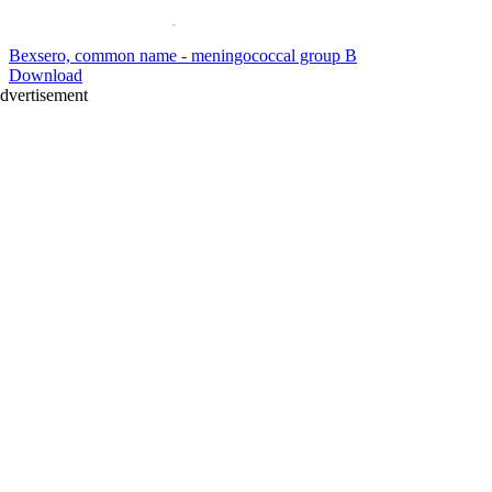
Bexsero, common name - meningococcal group B
Download
dvertisement