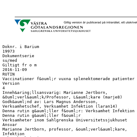
Doknr. i Barium
19973
Dokumentserie
su/med
Giltigt fr o m
2016-11-09
RUTIN
Vaccinationer f&ouml;r vuxna splenektomerade patienter
Version
4
Inneh&aring;llsansvarig: Marianne Jertborn,
&Ouml;verl&auml;k/Professor, L&auml;kare (marje8)
Godk&auml;nd av: Lars Magnus Andersson,
Verksamhetschef, Verksamhet Infektion (laran14)
Denna rutin g&auml;ller f&ouml;r: Verksamhet Infektion
Denna rutin g&auml;ller f&ouml;r
Verksamheter inom Sahlgrenska Universitetssjukhuset
Ansvar
Marianne Jertborn, professor, &ouml;verl&auml;kare,
Infektion