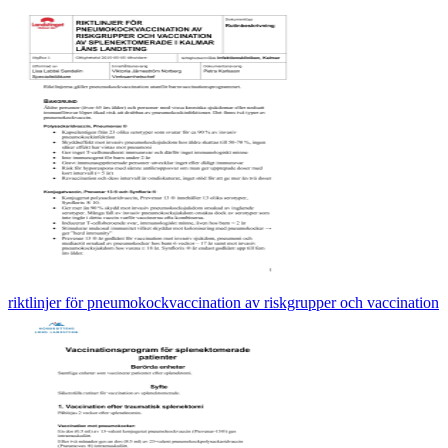
riktlinjer för pneumokockvaccination av riskgrupper och vaccination