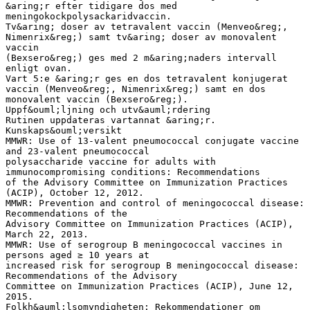
&aring;r efter tidigare dos med
meningokockpolysackaridvaccin.
Tv&aring; doser av tetravalent vaccin (Menveo&reg;,
Nimenrix&reg;) samt tv&aring; doser av monovalent
vaccin
(Bexsero&reg;) ges med 2 m&aring;naders intervall
enligt ovan.
Vart 5:e &aring;r ges en dos tetravalent konjugerat
vaccin (Menveo&reg;, Nimenrix&reg;) samt en dos
monovalent vaccin (Bexsero&reg;).
Uppf&ouml;ljning och utv&auml;rdering
Rutinen uppdateras vartannat &aring;r.
Kunskaps&ouml;versikt
MMWR: Use of 13-valent pneumococcal conjugate vaccine
and 23-valent pneumococcal
polysaccharide vaccine for adults with
immunocompromising conditions: Recommendations
of the Advisory Committee on Immunization Practices
(ACIP), October 12, 2012.
MMWR: Prevention and control of meningococcal disease:
Recommendations of the
Advisory Committee on Immunization Practices (ACIP),
March 22, 2013.
MMWR: Use of serogroup B meningococcal vaccines in
persons aged ≥ 10 years at
increased risk for serogroup B meningococcal disease:
Recommendations of the Advisory
Committee on Immunization Practices (ACIP), June 12,
2015.
Folkh&auml;lsomyndigheten: Rekommendationer om