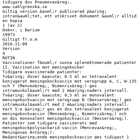
tidigare dos Pneumovax&reg;.
www.sahlgrenska.se
Giltig version &auml;r publicerad p&aring;
intran&auml;tet, ett utskrivet dokument &auml;r alltid
en kopia
1 (av 2)
Doknr. i Barium
19973
Giltigt fr.o.m
2016-11-09
Version
4
RUTIN
Vaccinationer f&ouml;r vuxna splenektomerade patienter
II. Vaccination mot meningokocker
Tidigare ovaccinerade patienter:
Tv&aring; doser &aacute; 0.5 ml av tetravalent
konjugerat meningokockvaccin mot serogrupp A, C, W-135
och Y (Menveo&reg;, Nimenrix&reg;) ges
intramuskul&auml;rt med 2 m&aring;naders intervall.
Tv&aring; doser &aacute; 0,5 ml av monovalent
meningokockvaccin mot serogrupp B (Bexsero&reg;) ges
intramuskul&auml;rt med 2 m&aring;naders intervall.
Vart 5:e &aring;r ges en dos tetravalent konjugerat
meningokockvaccin (Menveo&reg;, Nimenrix&reg;) och
en dos monovalent meningokockvaccin (Bexsero&reg;).
Patienter som tidigare vaccinerats med
meningokockpolysackarid-vaccin (Mencevax&reg;,
Meningovax A+C&reg;):
Nedanst&aring;ende meningokockvaccin ges tidigast 1