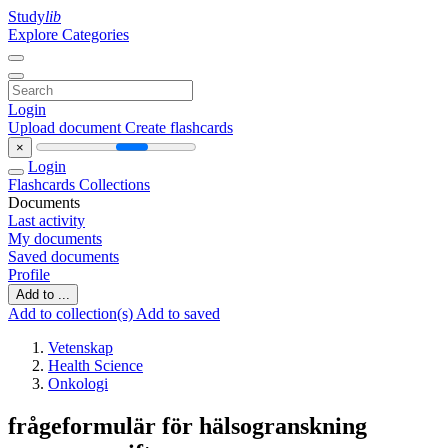
Study
lib
Explore Categories
Login
Upload document
Create flashcards
×
Login
Flashcards
Collections
Documents
Last activity
My documents
Saved documents
Profile
Add to ...
Add to collection(s)
Add to saved
Vetenskap
Health Science
Onkologi
frågeformulär för hälsogranskning