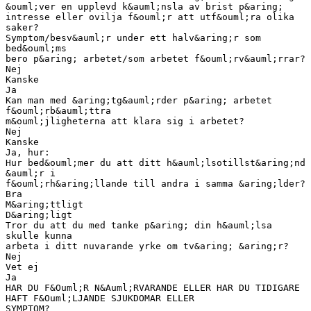
&ouml;ver en upplevd k&auml;nsla av brist p&aring;
intresse eller ovilja f&ouml;r att utf&ouml;ra olika
saker?
Symptom/besv&auml;r under ett halv&aring;r som
bed&ouml;ms
bero p&aring; arbetet/som arbetet f&ouml;rv&auml;rrar?
Nej
Kanske
Ja
Kan man med &aring;tg&auml;rder p&aring; arbetet
f&ouml;rb&auml;ttra
m&ouml;jligheterna att klara sig i arbetet?
Nej
Kanske
Ja, hur:
Hur bed&ouml;mer du att ditt h&auml;lsotillst&aring;nd
&auml;r i
f&ouml;rh&aring;llande till andra i samma &aring;lder?
Bra
M&aring;ttligt
D&aring;ligt
Tror du att du med tanke p&aring; din h&auml;lsa
skulle kunna
arbeta i ditt nuvarande yrke om tv&aring; &aring;r?
Nej
Vet ej
Ja
HAR DU F&Ouml;R N&Auml;RVARANDE ELLER HAR DU TIDIGARE
HAFT F&Ouml;LJANDE SJUKDOMAR ELLER
SYMPTOM?