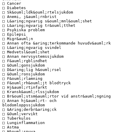
□ Cancer
□ Diabetes
□ Sk&ouml;ldk&ouml;rtelsjukdom
□ Anemi, j&auml;rnbrist
□ L&aring;ngvarig s&ouml;mnl&ouml;shet
□ L&aring;ngvarig tr&ouml;tthet
□ Psykiska problem
□ Epilepsi
□ Migr&auml;n
□ Annan ofta &aring;terkommande huvudv&auml;rk
□ L&aring;ngvarig svindel
□ Medvetsl&ouml;shet
□ Annan nervsystemssjukdom
□ F&auml;rgblindhet
□ &Ouml;gonsjukdom
□ D&aring;lig h&ouml;rsel
□ &Ouml;ronsjukdom
□ F&ouml;rlamning
□ F&ouml;rh&ouml;jt blodtryck
□ Hj&auml;rtinfarkt
□ Kransk&auml;rlssjukdom
□ Br&ouml;stsm&auml;rtor vid anstr&auml;ngning
□ Annan hj&auml;rt- och
blodomloppssjukdom
□ &Aring;derbr&aring;ck
□ &Ouml;vervikt
□ Tuberkulos
□ Lunginflammation
□ Astma
□ H&ouml;snuva