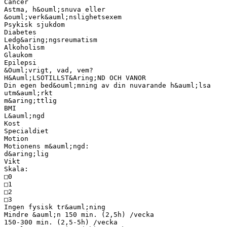
Cancer
Astma, h&ouml;snuva eller
&ouml;verk&auml;nslighetsexem
Psykisk sjukdom
Diabetes
Ledg&aring;ngsreumatism
Alkoholism
Glaukom
Epilepsi
&Ouml;vrigt, vad, vem?
H&Auml;LSOTILLST&Aring;ND OCH VANOR
Din egen bed&ouml;mning av din nuvarande h&auml;lsa
utm&auml;rkt
m&aring;ttlig
BMI
L&auml;ngd
Kost
Specialdiet
Motion
Motionens m&auml;ngd:
d&aring;lig
Vikt
Skala:
□0
□1
□2
□3
Ingen fysisk tr&auml;ning
Mindre &auml;n 150 min. (2,5h) /vecka
150-300 min. (2,5-5h) /vecka