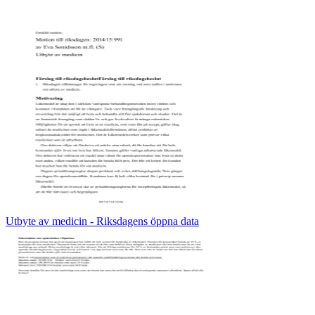
Utbyte av medicin - Riksdagens öppna data