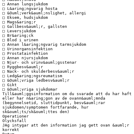
□ Annan lungsjukdom
□ L&aring;ngvarig hosta
□ &Ouml;verk&auml;nslighet, allergi
□ Eksem, hudsjukdom
□ Mags&aring;r
□ Gallbesv&auml;r, gallsten
□ Leversjukdom
□ Br&aring;ck
□ Blod i urinen
□ Annan l&aring;ngvarig tarmsjukdom
□ Urinorgansinfektion
□ Prostatainfektion
□ Annan njursjukdom
□ Njur- och urinv&auml;gsstenar
□ Ryggbesv&auml;r
□ Nack- och skulderbesv&auml;r
□ Ledg&aring;ngsreumatism
□ &Ouml;vriga ledbesv&auml;r
□ Gikt
□ &Ouml;vriga sjukdomar
Till&auml;ggsinformation om du svarade att du har haft
eller har n&aring;gon av de ovann&auml;mnda
(begynnelsetid, sluttidpunkt, besv&auml;rar
sjukdomen/symptomen fortfarande, hur
sk&ouml;ts/sk&ouml;ttes den)
Operationer
Olycksfall
JAg intygar att den information jag gett ovan &auml;r
korrekt