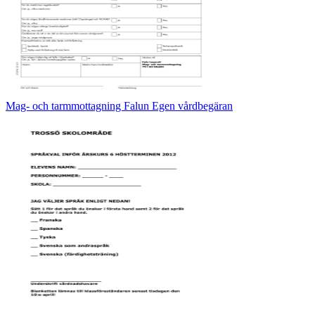
Mag- och tarmmottagning Falun Egen vårdbegäran