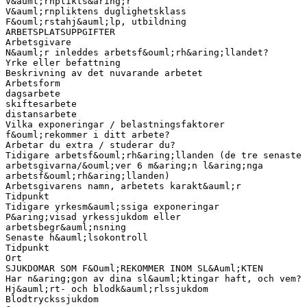
V&auml;rnplikts&aring;r
V&auml;rnpliktens duglighetsklass
F&ouml;rstahj&auml;lp, utbildning
ARBETSPLATSUPPGIFTER
Arbetsgivare
N&auml;r inleddes arbetsf&ouml;rh&aring;llandet?
Yrke eller befattning
Beskrivning av det nuvarande arbetet
Arbetsform
dagsarbete
skiftesarbete
distansarbete
Vilka exponeringar / belastningsfaktorer
f&ouml;rekommer i ditt arbete?
Arbetar du extra / studerar du?
Tidigare arbetsf&ouml;rh&aring;llanden (de tre senaste
arbetsgivarna/&ouml;ver 6 m&aring;n l&aring;nga
arbetsf&ouml;rh&aring;llanden)
Arbetsgivarens namn, arbetets karakt&auml;r
Tidpunkt
Tidigare yrkesm&auml;ssiga exponeringar
P&aring;visad yrkessjukdom eller
arbetsbegr&auml;nsning
Senaste h&auml;lsokontroll
Tidpunkt
Ort
SJUKDOMAR SOM F&Ouml;REKOMMER INOM SL&Auml;KTEN
Har n&aring;gon av dina sl&auml;ktingar haft, och vem?
Hj&auml;rt- och blodk&auml;rlssjukdom
Blodtryckssjukdom