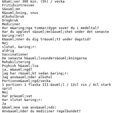
&Ouml;ver 300 min. (5h) / vecka
Fritidsintressen
S&ouml;mn
R&ouml;kning, snus
Alkoholbruk
Drogbruk
Mediciner
Hur m&aring;nga timmar/dygn sover du i medeltal?
Har du upplevt s&ouml;mnl&ouml;shet under det senaste
&aring;ret?
K&auml;nner du dig tr&ouml;tt under dagstid?
Nej
slutat, &aring;r:
aldrig
Vaccinationer
De senaste h&auml;lsounders&ouml;kningarna
Rehabilitering
Psykisk h&auml;lsa
ja, m&auml;ngd?
jag har r&ouml;kt sedan &aring;r:
Jag anv&auml;nder alkohol
Portionsm&auml;ngd/vecka
1 portion= 1 flaska III-&ouml;l / 12cl vin / 4cl stark
sprit
Nej
Har pr&ouml;vat
Har slutat &aring;r:
Ja
&Auml;mne som anv&auml;nds:
Anv&auml;nder du mediciner regelbundet?