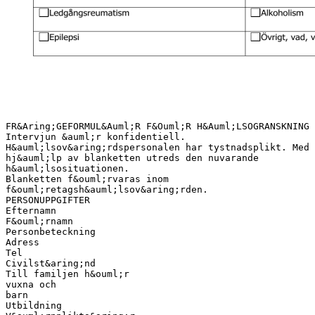
FR&Aring;GEFORMUL&Auml;R F&Ouml;R H&Auml;LSOGRANSKNING
Intervjun &auml;r konfidentiell.
H&auml;lsov&aring;rdspersonalen har tystnadsplikt. Med
hj&auml;lp av blanketten utreds den nuvarande
h&auml;lsosituationen.
Blanketten f&ouml;rvaras inom
f&ouml;retagsh&auml;lsov&aring;rden.
PERSONUPPGIFTER
Efternamn
F&ouml;rnamn
Personbeteckning
Adress
Tel
Civilst&aring;nd
Till familjen h&ouml;r
vuxna och
barn
Utbildning