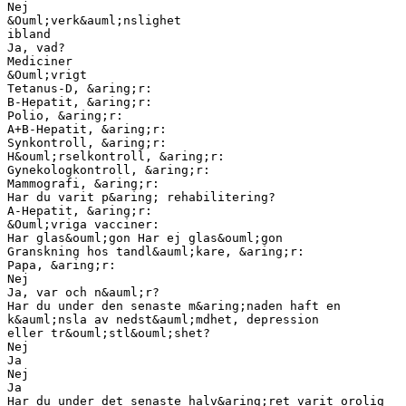
Nej
&Ouml;verk&auml;nslighet
ibland
Ja, vad?
Mediciner
&Ouml;vrigt
Tetanus-D, &aring;r:
B-Hepatit, &aring;r:
Polio, &aring;r:
A+B-Hepatit, &aring;r:
Synkontroll, &aring;r:
H&ouml;rselkontroll, &aring;r:
Gynekologkontroll, &aring;r:
Mammografi, &aring;r:
Har du varit p&aring; rehabilitering?
A-Hepatit, &aring;r:
&Ouml;vriga vacciner:
Har glas&ouml;gon Har ej glas&ouml;gon
Granskning hos tandl&auml;kare, &aring;r:
Papa, &aring;r:
Nej
Ja, var och n&auml;r?
Har du under den senaste m&aring;naden haft en
k&auml;nsla av nedst&auml;mdhet, depression
eller tr&ouml;stl&ouml;shet?
Nej
Ja
Nej
Ja
Har du under det senaste halv&aring;ret varit orolig