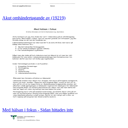
Akut omhändertagande av (19219)
Med hälsan i fokus - Sidan hittades inte