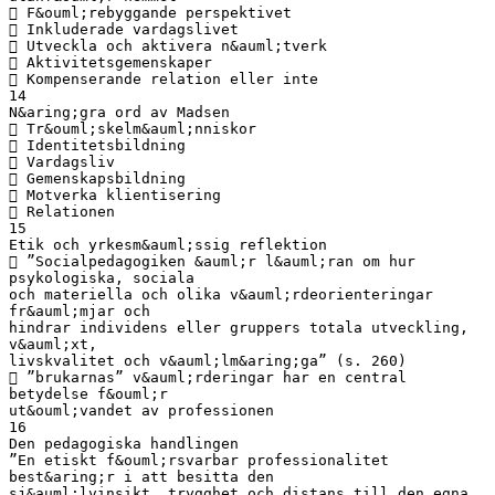
 F&ouml;rebyggande perspektivet
 Inkluderade vardagslivet
 Utveckla och aktivera n&auml;tverk
 Aktivitetsgemenskaper
 Kompenserande relation eller inte
14
N&aring;gra ord av Madsen
 Tr&ouml;skelm&auml;nniskor
 Identitetsbildning
 Vardagsliv
 Gemenskapsbildning
 Motverka klientisering
 Relationen
15
Etik och yrkesm&auml;ssig reflektion
 ”Socialpedagogiken &auml;r l&auml;ran om hur
psykologiska, sociala
och materiella och olika v&auml;rdeorienteringar
fr&auml;mjar och
hindrar individens eller gruppers totala utveckling,
v&auml;xt,
livskvalitet och v&auml;lm&aring;ga” (s. 260)
 ”brukarnas” v&auml;rderingar har en central
betydelse f&ouml;r
ut&ouml;vandet av professionen
16
Den pedagogiska handlingen
”En etiskt f&ouml;rsvarbar professionalitet
best&aring;r i att besitta den
sj&auml;lvinsikt, trygghet och distans till den egna