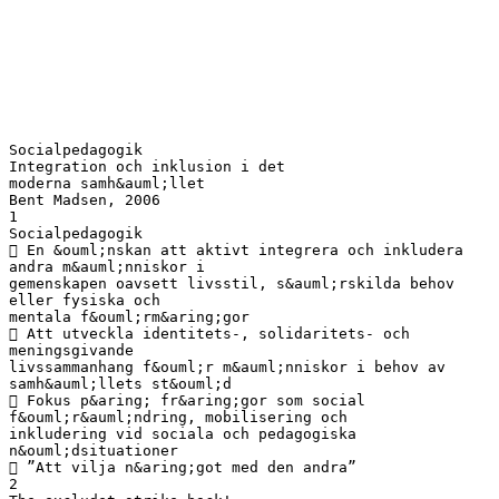
Socialpedagogik
Integration och inklusion i det
moderna samh&auml;llet
Bent Madsen, 2006
1
Socialpedagogik
 En &ouml;nskan att aktivt integrera och inkludera
andra m&auml;nniskor i
gemenskapen oavsett livsstil, s&auml;rskilda behov
eller fysiska och
mentala f&ouml;rm&aring;gor
 Att utveckla identitets-, solidaritets- och
meningsgivande
livssammanhang f&ouml;r m&auml;nniskor i behov av
samh&auml;llets st&ouml;d
 Fokus p&aring; fr&aring;gor som social
f&ouml;r&auml;ndring, mobilisering och
inkludering vid sociala och pedagogiska
n&ouml;dsituationer
 ”Att vilja n&aring;got med den andra”
2