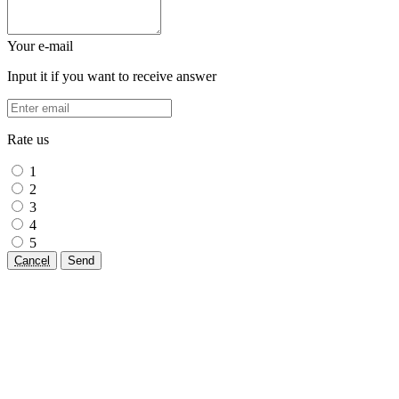
Your e-mail
Input it if you want to receive answer
Rate us
1
2
3
4
5
Cancel
Send