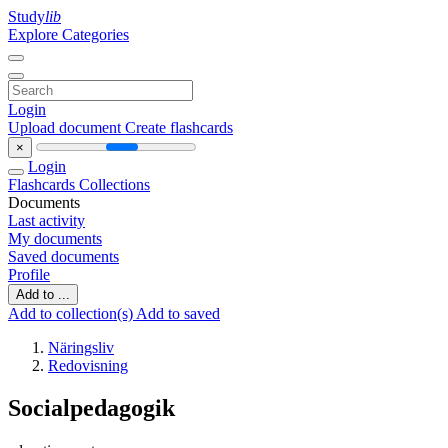
Study
lib
Explore Categories
Login
Upload document
Create flashcards
×
Login
Flashcards
Collections
Documents
Last activity
My documents
Saved documents
Profile
Add to ...
Add to collection(s)
Add to saved
Näringsliv
Redovisning
Socialpedagogik