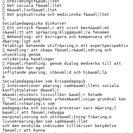
 Utbildningsf&auml;ltet
 Det sociala f&auml;ltet
 H&auml;lsof&auml;ltet
 Det psykiatriska och medicinska f&auml;ltet
5
Socialpedagogiska diskurser
 Ett uttryck f&ouml;r ett visst best&auml;mt
s&auml;tt att spr&aring;kligg&ouml;ra fenomen
 Behandling: att korrigera och kompensera ett
d&aring;ligt och
felaktigt beteende utifr&aring;n ett expertperspektiv
 Handling: att skapa f&ouml;r&auml;ndring och
utveckling genom
solidariska handlingar
 F&ouml;rhandling: genom dialog medverka till att
individen har eget
inflytande p&aring; st&ouml;d och hj&auml;lp
6
Socialpedagogiken som krispedagogik
 Interventioner p&aring; samh&auml;llets sociala
konfliktplatser d&auml;r
m&auml;nniskors livsvillkor &auml;r hotade
 ”Socialpedagogikens yrkesm&auml;ssiga grundval kan
f&ouml;rst&aring;s som
pedagogiska och sociala processer vars m&aring;l
&auml;r att f&ouml;rebygga
marginalisering och utst&ouml;tning fr&aring;n
livsomr&aring;den som samh&auml;llet
och den enskilda individen tillskriver betydelse
f&ouml;r att kunna