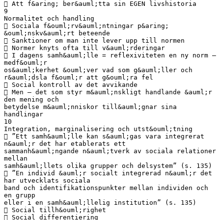
 Att f&aring; ber&auml;tta sin EGEN livshistoria
9
Normalitet och handling
 Sociala f&ouml;rv&auml;ntningar p&aring;
&ouml;nskv&auml;rt beteende
 Sanktioner om man inte lever upp till normen
 Normer knyts ofta till v&auml;rderingar
 I dagens samh&auml;lle = reflexiviteten en ny norm –
medf&ouml;r
os&auml;kerhet &ouml;ver vad som g&auml;ller och
r&auml;dsla f&ouml;r att g&ouml;ra fel
 Social kontroll av det avvikande
 Men – det som styr m&auml;nskligt handlande &auml;r
den mening och
betydelse m&auml;nniskor till&auml;gnar sina
handlingar
10
Integration, marginalisering och utst&ouml;tning
 ”Ett samh&auml;lle kan s&auml;gas vara integrerat
n&auml;r det har etablerats ett
sammanh&auml;ngande n&auml;tverk av sociala relationer
mellan
samh&auml;llets olika grupper och delsystem” (s. 135)
 ”En individ &auml;r socialt integrerad n&auml;r det
har utvecklats sociala
band och identifikationspunkter mellan individen och
en grupp
eller i en samh&auml;llelig institution” (s. 135)
 Social tillh&ouml;righet
 Social differentiering