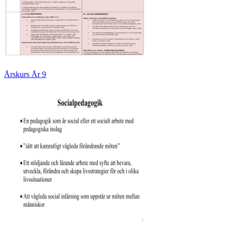
Årskurs År 9