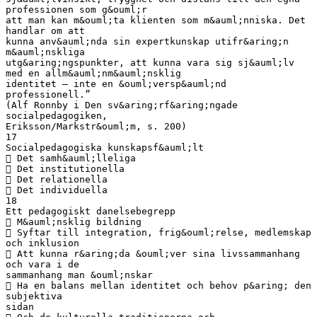
professionen som g&ouml;r
att man kan m&ouml;ta klienten som m&auml;nniska. Det
handlar om att
kunna anv&auml;nda sin expertkunskap utifr&aring;n
m&auml;nskliga
utg&aring;ngspunkter, att kunna vara sig sj&auml;lv
med en allm&auml;nm&auml;nsklig
identitet – inte en &ouml;versp&auml;nd
professionell.”
(Alf Ronnby i Den sv&aring;rf&aring;ngade
socialpedagogiken,
Eriksson/Markstr&ouml;m, s. 200)
17
Socialpedagogiska kunskapsf&auml;lt
 Det samh&auml;lleliga
 Det institutionella
 Det relationella
 Det individuella
18
Ett pedagogiskt danelsebegrepp
 M&auml;nsklig bildning
 Syftar till integration, frig&ouml;relse, medlemskap
och inklusion
 Att kunna r&aring;da &ouml;ver sina livssammanhang
och vara i de
sammanhang man &ouml;nskar
 Ha en balans mellan identitet och behov p&aring; den
subjektiva
sidan