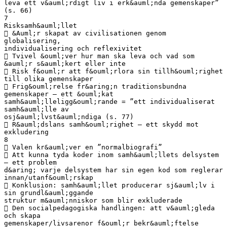
leva ett v&auml;rdigt liv i erk&auml;nda gemenskaper”
(s. 66)
7
Risksamh&auml;llet
 &Auml;r skapat av civilisationen genom
globalisering,
individualisering och reflexivitet
 Tvivel &ouml;ver hur man ska leva och vad som
&auml;r s&auml;kert eller inte
 Risk f&ouml;r att f&ouml;rlora sin tillh&ouml;righet
till olika gemenskaper
 Frig&ouml;relse fr&aring;n traditionsbundna
gemenskaper – ett &ouml;kat
samh&auml;lleligg&ouml;rande = ”ett individualiserat
samh&auml;lle av
osj&auml;lvst&auml;ndiga (s. 77)
 R&auml;dslans samh&ouml;righet – ett skydd mot
exkludering
8
 Valen kr&auml;ver en ”normalbiografi”
 Att kunna tyda koder inom samh&auml;llets delsystem
– ett problem
d&aring; varje delsystem har sin egen kod som reglerar
innan/utanf&ouml;rskap
 Konklusion: samh&auml;llet producerar sj&auml;lv i
sin grundl&auml;ggande
struktur m&auml;nniskor som blir exkluderade
 Den socialpedagogiska handlingen: att v&auml;gleda
och skapa
gemenskaper/livsarenor f&ouml;r bekr&auml;ftelse