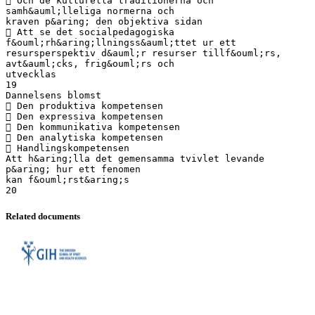
 Och de kulturella traditionerna och
samh&auml;lleliga normerna och
kraven p&aring; den objektiva sidan
 Att se det socialpedagogiska
f&ouml;rh&aring;llningss&auml;ttet ur ett
resursperspektiv d&auml;r resurser tillf&ouml;rs,
avt&auml;cks, frig&ouml;rs och
utvecklas
19
Dannelsens blomst
 Den produktiva kompetensen
 Den expressiva kompetensen
 Den kommunikativa kompetensen
 Den analytiska kompetensen
 Handlingskompetensen
Att h&aring;lla det gemensamma tvivlet levande
p&aring; hur ett fenomen
kan f&ouml;rst&aring;s
Related documents