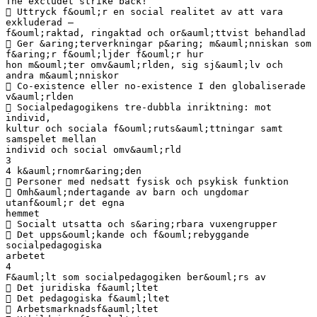
The excludet strike back!
 Uttryck f&ouml;r en social realitet av att vara
exkluderad –
f&ouml;raktad, ringaktad och or&auml;ttvist behandlad
 Ger &aring;terverkningar p&aring; m&auml;nniskan som
f&aring;r f&ouml;ljder f&ouml;r hur
hon m&ouml;ter omv&auml;rlden, sig sj&auml;lv och
andra m&auml;nniskor
 Co-existence eller no-existence I den globaliserade
v&auml;rlden
 Socialpedagogikens tre-dubbla inriktning: mot
individ,
kultur och sociala f&ouml;ruts&auml;ttningar samt
samspelet mellan
individ och social omv&auml;rld
3
4 k&auml;rnomr&aring;den
 Personer med nedsatt fysisk och psykisk funktion
 Omh&auml;ndertagande av barn och ungdomar
utanf&ouml;r det egna
hemmet
 Socialt utsatta och s&aring;rbara vuxengrupper
 Det upps&ouml;kande och f&ouml;rebyggande
socialpedagogiska
arbetet
4
F&auml;lt som socialpedagogiken ber&ouml;rs av
 Det juridiska f&auml;ltet
 Det pedagogiska f&auml;ltet
 Arbetsmarknadsf&auml;ltet