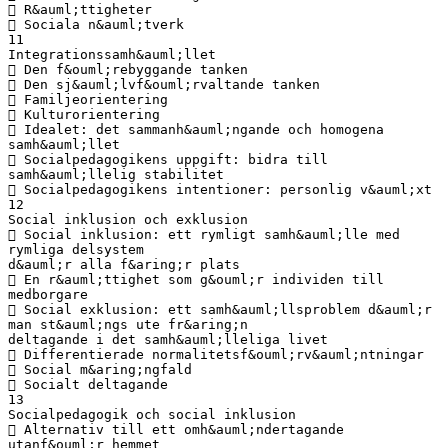
 R&auml;ttigheter
 Sociala n&auml;tverk
11
Integrationssamh&auml;llet
 Den f&ouml;rebyggande tanken
 Den sj&auml;lvf&ouml;rvaltande tanken
 Familjeorientering
 Kulturorientering
 Idealet: det sammanh&auml;ngande och homogena
samh&auml;llet
 Socialpedagogikens uppgift: bidra till
samh&auml;llelig stabilitet
 Socialpedagogikens intentioner: personlig v&auml;xt
12
Social inklusion och exklusion
 Social inklusion: ett rymligt samh&auml;lle med
rymliga delsystem
d&auml;r alla f&aring;r plats
 En r&auml;ttighet som g&ouml;r individen till
medborgare
 Social exklusion: ett samh&auml;llsproblem d&auml;r
man st&auml;ngs ute fr&aring;n
deltagande i det samh&auml;lleliga livet
 Differentierade normalitetsf&ouml;rv&auml;ntningar
 Social m&aring;ngfald
 Socialt deltagande
13
Socialpedagogik och social inklusion
 Alternativ till ett omh&auml;ndertagande
utanf&ouml;r hemmet