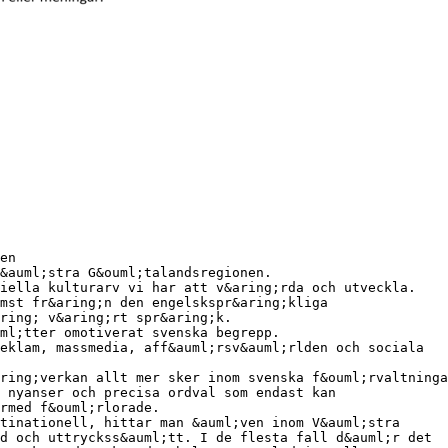
en
V&auml;stra G&ouml;talandsregionen.
riella kulturarv vi har att v&aring;rda och utveckla.
mst fr&aring;n den engelskspr&aring;kliga
ring; v&aring;rt spr&aring;k.
ml;tter omotiverat svenska begrepp.
eklam, massmedia, aff&auml;rsv&auml;rlden och sociala
ring;verkan allt mer sker inom svenska f&ouml;rvaltninga
 nyanser och precisa ordval som endast kan
;rmed f&ouml;rlorade.
tinationell, hittar man &auml;ven inom V&auml;stra
d och uttryckss&auml;tt. I de flesta fall d&auml;r det