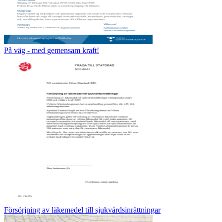
På väg - med gemensam kraft!
Försörjning av läkemedel till sjukvårdsinrättningar