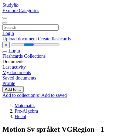
Study
lib
Explore Categories
Login
Upload document
Create flashcards
×
Login
Flashcards
Collections
Documents
Last activity
My documents
Saved documents
Profile
Add to ...
Add to collection(s)
Add to saved
Matematik
Pre-Algebra
Heltal
Motion Sv språket VGRegion - 1