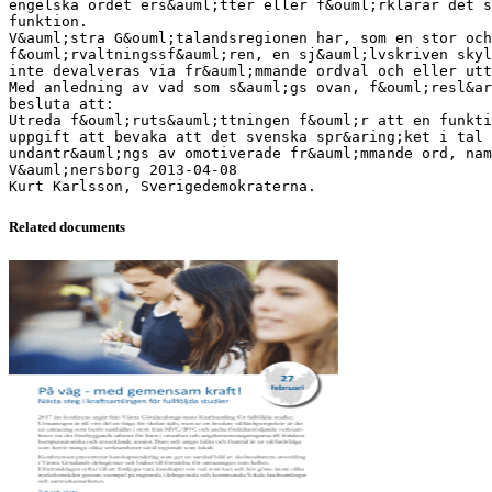
engelska ordet ers&auml;tter eller f&ouml;rklarar det s
funktion.
V&auml;stra G&ouml;talandsregionen har, som en stor och
f&ouml;rvaltningssf&auml;ren, en sj&auml;lvskriven skyl
inte devalveras via fr&auml;mmande ordval och eller utt
Med anledning av vad som s&auml;gs ovan, f&ouml;resl&ar
besluta att:
Utreda f&ouml;ruts&auml;ttningen f&ouml;r att en funkti
uppgift att bevaka att det svenska spr&aring;ket i tal 
undantr&auml;ngs av omotiverade fr&auml;mmande ord, nam
V&auml;nersborg 2013-04-08
Related documents