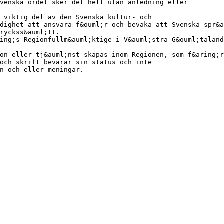
venska ordet sker det helt utan anledning eller
 viktig del av den Svenska kultur- och
dighet att ansvara f&ouml;r och bevaka att Svenska spr&a
ryckss&auml;tt.
ing;s Regionfullm&auml;ktige i V&auml;stra G&ouml;taland
on eller tj&auml;nst skapas inom Regionen, som f&aring;r
och skrift bevarar sin status och inte
n och eller meningar.