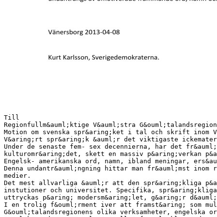
Till
Regionfullm&auml;ktige V&auml;stra G&ouml;talandsregion
Motion om svenska spr&aring;ket i tal och skrift inom 
V&aring;rt spr&aring;k &auml;r det viktigaste ickemate
Under de senaste fem- sex decennierna, har det fr&auml;
kulturomr&aring;det, skett en massiv p&aring;verkan p&a
Engelsk- amerikanska ord, namn, ibland meningar, ers&au
Denna undantr&auml;ngning hittar man fr&auml;mst inom r
medier.
Det mest allvarliga &auml;r att den spr&aring;kliga p&a
instutioner och universitet. Specifika, spr&aring;kliga
uttryckas p&aring; modersm&aring;let, g&aring;r d&auml
I en trolig f&ouml;rment iver att framst&aring; som mul
G&ouml;talandsregionens olika verksamheter, engelska or