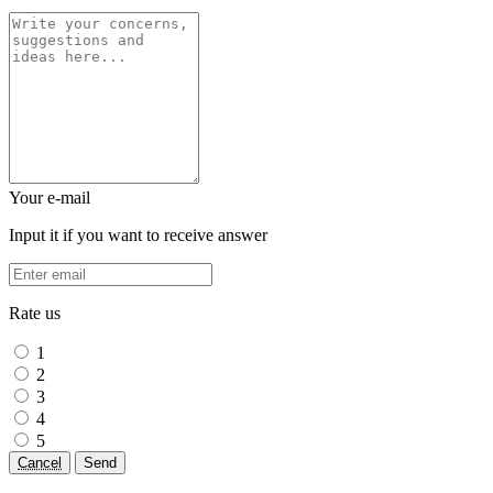
Your e-mail
Input it if you want to receive answer
Rate us
1
2
3
4
5
Cancel
Send