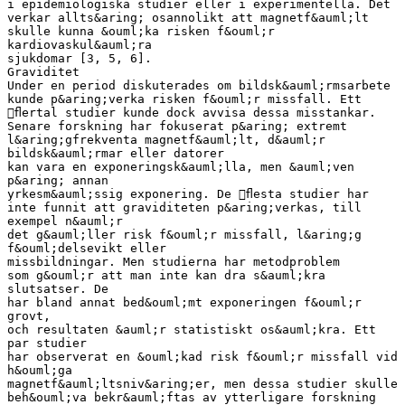
i epidemiologiska studier eller i experimentella. Det
verkar allts&aring; osannolikt att magnetf&auml;lt
skulle kunna &ouml;ka risken f&ouml;r
kardiovaskul&auml;ra
sjukdomar [3, 5, 6].
Graviditet
Under en period diskuterades om bildsk&auml;rmsarbete
kunde p&aring;verka risken f&ouml;r missfall. Ett
ﬂertal studier kunde dock avvisa dessa misstankar.
Senare forskning har fokuserat p&aring; extremt
l&aring;gfrekventa magnetf&auml;lt, d&auml;r
bildsk&auml;rmar eller datorer
kan vara en exponeringsk&auml;lla, men &auml;ven
p&aring; annan
yrkesm&auml;ssig exponering. De ﬂesta studier har
inte funnit att graviditeten p&aring;verkas, till
exempel n&auml;r
det g&auml;ller risk f&ouml;r missfall, l&aring;g
f&ouml;delsevikt eller
missbildningar. Men studierna har metodproblem
som g&ouml;r att man inte kan dra s&auml;kra
slutsatser. De
har bland annat bed&ouml;mt exponeringen f&ouml;r
grovt,
och resultaten &auml;r statistiskt os&auml;kra. Ett
par studier
har observerat en &ouml;kad risk f&ouml;r missfall vid
h&ouml;ga
magnetf&auml;ltsniv&aring;er, men dessa studier skulle
beh&ouml;va bekr&auml;ftas av ytterligare forskning