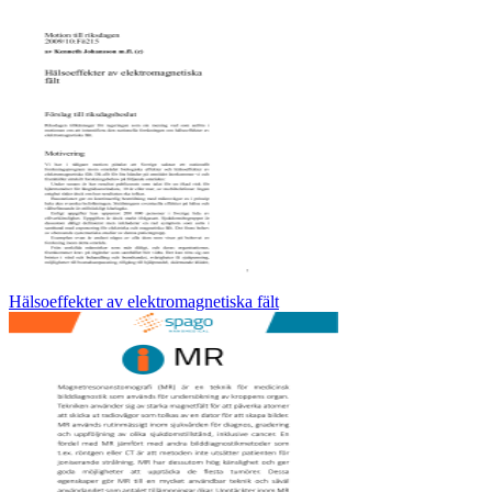
Hälsoeffekter av elektromagnetiska fält