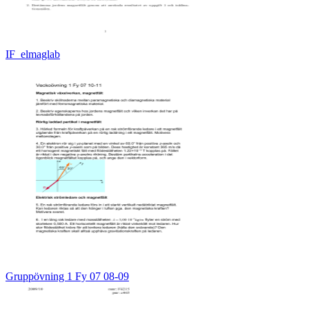
IF_elmaglab
Gruppövning 1 Fy 07 08-09