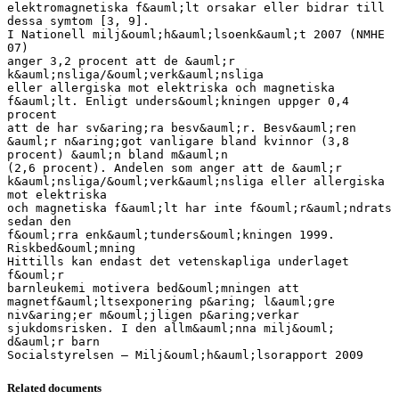
elektromagnetiska f&auml;lt orsakar eller bidrar till
dessa symtom [3, 9].
I Nationell milj&ouml;h&auml;lsoenk&auml;t 2007 (NMHE
07)
anger 3,2 procent att de &auml;r
k&auml;nsliga/&ouml;verk&auml;nsliga
eller allergiska mot elektriska och magnetiska
f&auml;lt. Enligt unders&ouml;kningen uppger 0,4
procent
att de har sv&aring;ra besv&auml;r. Besv&auml;ren
&auml;r n&aring;got vanligare bland kvinnor (3,8
procent) &auml;n bland m&auml;n
(2,6 procent). Andelen som anger att de &auml;r
k&auml;nsliga/&ouml;verk&auml;nsliga eller allergiska
mot elektriska
och magnetiska f&auml;lt har inte f&ouml;r&auml;ndrats
sedan den
f&ouml;rra enk&auml;tunders&ouml;kningen 1999.
Riskbed&ouml;mning
Hittills kan endast det vetenskapliga underlaget
f&ouml;r
barnleukemi motivera bed&ouml;mningen att
magnetf&auml;ltsexponering p&aring; l&auml;gre
niv&aring;er m&ouml;jligen p&aring;verkar
sjukdomsrisken. I den allm&auml;nna milj&ouml;
d&auml;r barn
Related documents