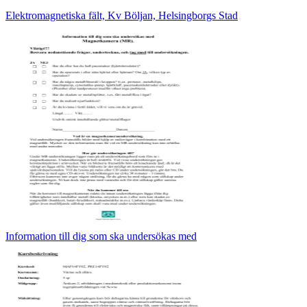
Elektromagnetiska fält, Kv Böljan, Helsingborgs Stad
Information till dig som ska undersökas med