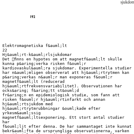
Elektromagnetiska f&auml;lt
22
Hj&auml;rt-k&auml;rlsjukdomar
Det ﬁnns en hypotes om att magnetf&auml;lt skulle
kunna p&aring;verka risken f&ouml;r
kardiovaskul&auml;ra sjukdomar. Experimentella studier
har n&auml;mligen observerat att hj&auml;rtrytmen kan
p&aring;verkas n&auml;r man exponeras f&ouml;r
magnetf&auml;lt (reducerad
hj&auml;rtfrekvensvariabilitet). Observationen har
ocks&aring; f&aring;tt st&ouml;d
fr&aring;n en epidemiologisk studie, som fann att
risken f&ouml;r hj&auml;rtinfarkt och annan
hj&auml;rtsjukdom med
hj&auml;rtrytmrubbningar &ouml;kade efter
yrkesm&auml;ssig
magnetf&auml;ltsexponering. Ett stort antal studier
har
f&ouml;ljt efter denna. De har sammantaget inte kunnat
bekr&auml;fta de ursprungliga observationerna, varken