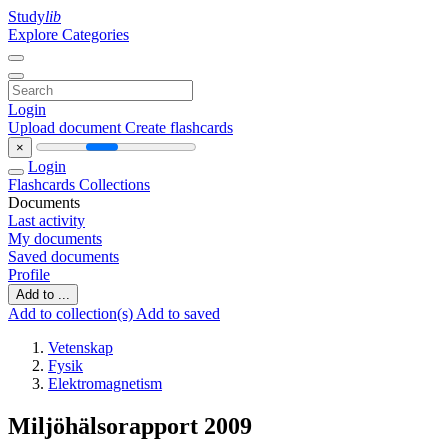
Study
lib
Explore Categories
Login
Upload document
Create flashcards
×
Login
Flashcards
Collections
Documents
Last activity
My documents
Saved documents
Profile
Add to ...
Add to collection(s)
Add to saved
Vetenskap
Fysik
Elektromagnetism
Miljöhälsorapport 2009