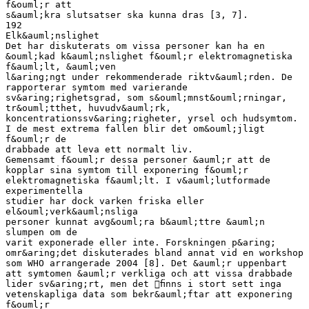
f&ouml;r att
s&auml;kra slutsatser ska kunna dras [3, 7].
192
Elk&auml;nslighet
Det har diskuterats om vissa personer kan ha en
&ouml;kad k&auml;nslighet f&ouml;r elektromagnetiska
f&auml;lt, &auml;ven
l&aring;ngt under rekommenderade riktv&auml;rden. De
rapporterar symtom med varierande
sv&aring;righetsgrad, som s&ouml;mnst&ouml;rningar,
tr&ouml;tthet, huvudv&auml;rk,
koncentrationssv&aring;righeter, yrsel och hudsymtom.
I de mest extrema fallen blir det om&ouml;jligt
f&ouml;r de
drabbade att leva ett normalt liv.
Gemensamt f&ouml;r dessa personer &auml;r att de
kopplar sina symtom till exponering f&ouml;r
elektromagnetiska f&auml;lt. I v&auml;lutformade
experimentella
studier har dock varken friska eller
el&ouml;verk&auml;nsliga
personer kunnat avg&ouml;ra b&auml;ttre &auml;n
slumpen om de
varit exponerade eller inte. Forskningen p&aring;
omr&aring;det diskuterades bland annat vid en workshop
som WHO arrangerade 2004 [8]. Det &auml;r uppenbart
att symtomen &auml;r verkliga och att vissa drabbade
lider sv&aring;rt, men det ﬁnns i stort sett inga
vetenskapliga data som bekr&auml;ftar att exponering
f&ouml;r