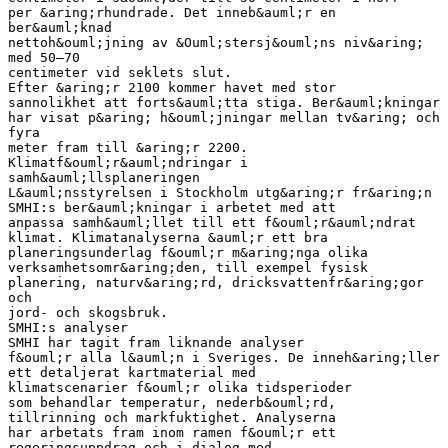
per &aring;rhundrade. Det inneb&auml;r en
ber&auml;knad
nettoh&ouml;jning av &Ouml;stersj&ouml;ns niv&aring;
med 50–70
centimeter vid seklets slut.
Efter &aring;r 2100 kommer havet med stor
sannolikhet att forts&auml;tta stiga. Ber&auml;kningar
har visat p&aring; h&ouml;jningar mellan tv&aring; och
fyra
meter fram till &aring;r 2200.
Klimatf&ouml;r&auml;ndringar i
samh&auml;llsplaneringen
L&auml;nsstyrelsen i Stockholm utg&aring;r fr&aring;n
SMHI:s ber&auml;kningar i arbetet med att
anpassa samh&auml;llet till ett f&ouml;r&auml;ndrat
klimat. Klimatanalyserna &auml;r ett bra
planeringsunderlag f&ouml;r m&aring;nga olika
verksamhetsomr&aring;den, till exempel fysisk
planering, naturv&aring;rd, dricksvattenfr&aring;gor
och
jord- och skogsbruk.
SMHI:s analyser
SMHI har tagit fram liknande analyser
f&ouml;r alla l&auml;n i Sveriges. De inneh&aring;ller
ett detaljerat kartmaterial med
klimatscenarier f&ouml;r olika tidsperioder
som behandlar temperatur, nederb&ouml;rd,
tillrinning och markfuktighet. Analyserna
har arbetats fram inom ramen f&ouml;r ett
regeringsuppdrag och i dialog med