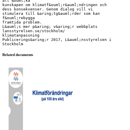
att &ouml;ka
kunskapen om klimatf&ouml;r&auml;ndringen och
dess konsekvenser. Genom dialog vill vi
stimulera till &aring;tg&auml;rder som kan
f&ouml;rebygga
framtida problem.
L&auml;s mer p&aring; v&aring;r webbplats
lansstyrelsen.se/stockholm/
klimatanpassning
Publicerings&aring;r 2017, L&auml;nsstyrelsen i
Related documents