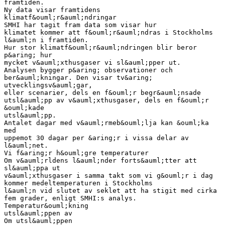
framtiden.
Ny data visar framtidens
klimatf&ouml;r&auml;ndringar
SMHI har tagit fram data som visar hur
klimatet kommer att f&ouml;r&auml;ndras i Stockholms
l&auml;n i framtiden.
Hur stor klimatf&ouml;r&auml;ndringen blir beror
p&aring; hur
mycket v&auml;xthusgaser vi sl&auml;pper ut.
Analysen bygger p&aring; observationer och
ber&auml;kningar. Den visar tv&aring;
utvecklingsv&auml;gar,
eller scenarier, dels en f&ouml;r begr&auml;nsade
utsl&auml;pp av v&auml;xthusgaser, dels en f&ouml;r
&ouml;kade
utsl&auml;pp.
Antalet dagar med v&auml;rmeb&ouml;lja kan &ouml;ka
med
uppemot 30 dagar per &aring;r i vissa delar av
l&auml;net.
Vi f&aring;r h&ouml;gre temperaturer
Om v&auml;rldens l&auml;nder forts&auml;tter att
sl&auml;ppa ut
v&auml;xthusgaser i samma takt som vi g&ouml;r i dag
kommer medeltemperaturen i Stockholms
l&auml;n vid slutet av seklet att ha stigit med cirka
fem grader, enligt SMHI:s analys.
Temperatur&ouml;kning
utsl&auml;ppen av
Om utsl&auml;ppen