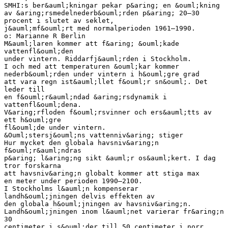
SMHI:s ber&auml;kningar pekar p&aring; en &ouml;kning
av &aring;rsmedelnederb&ouml;rden p&aring; 20–30
procent i slutet av seklet,
j&auml;mf&ouml;rt med normalperioden 1961–1990.
o: Marianne R Berlin
M&auml;laren kommer att f&aring; &ouml;kade
vattenfl&ouml;den
under vintern. Riddarfj&auml;rden i Stockholm.
I och med att temperaturen &ouml;kar kommer
nederb&ouml;rden under vintern i h&ouml;gre grad
att vara regn ist&auml;llet f&ouml;r sn&ouml;. Det
leder till
en f&ouml;r&auml;ndad &aring;rsdynamik i
vattenfl&ouml;dena.
V&aring;rfloden f&ouml;rsvinner och ers&auml;tts av
ett h&ouml;gre
fl&ouml;de under vintern.
&Ouml;stersj&ouml;ns vattenniv&aring; stiger
Hur mycket den globala havsniv&aring;n
f&ouml;r&auml;ndras
p&aring; l&aring;ng sikt &auml;r os&auml;kert. I dag
tror forskarna
att havsniv&aring;n globalt kommer att stiga max
en meter under perioden 1990–2100.
I Stockholms l&auml;n kompenserar
landh&ouml;jningen delvis effekten av
den globala h&ouml;jningen av havsniv&aring;n.
Landh&ouml;jningen inom l&auml;net varierar fr&aring;n
30
centimeter i s&ouml;der till 50 centimeter i norr