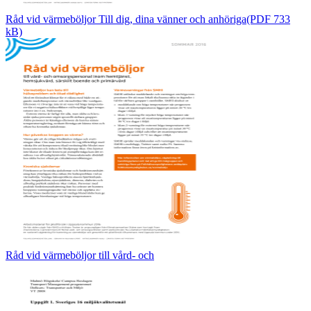
Råd vid värmeböljor Till dig, dina vänner och anhöriga(PDF 733
kB)
Råd vid värmeböljor till vård- och