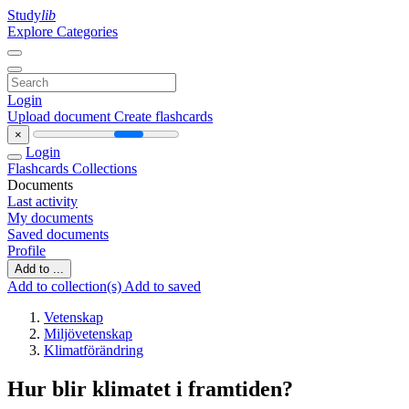
Study
lib
Explore Categories
Login
Upload document
Create flashcards
×
Login
Flashcards
Collections
Documents
Last activity
My documents
Saved documents
Profile
Add to ...
Add to collection(s)
Add to saved
Vetenskap
Miljövetenskap
Klimatförändring
Hur blir klimatet i framtiden?