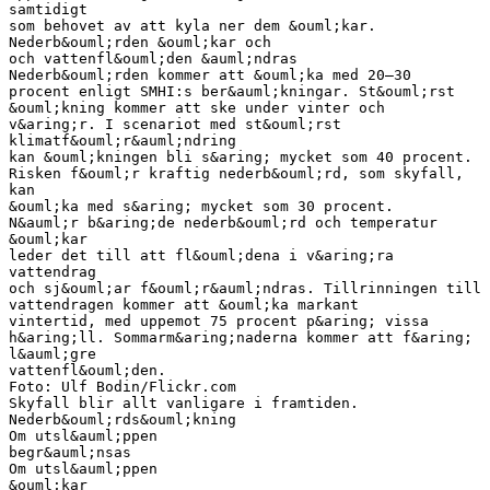
samtidigt
som behovet av att kyla ner dem &ouml;kar.
Nederb&ouml;rden &ouml;kar och
och vattenfl&ouml;den &auml;ndras
Nederb&ouml;rden kommer att &ouml;ka med 20–30
procent enligt SMHI:s ber&auml;kningar. St&ouml;rst
&ouml;kning kommer att ske under vinter och
v&aring;r. I scenariot med st&ouml;rst
klimatf&ouml;r&auml;ndring
kan &ouml;kningen bli s&aring; mycket som 40 procent.
Risken f&ouml;r kraftig nederb&ouml;rd, som skyfall,
kan
&ouml;ka med s&aring; mycket som 30 procent.
N&auml;r b&aring;de nederb&ouml;rd och temperatur
&ouml;kar
leder det till att fl&ouml;dena i v&aring;ra
vattendrag
och sj&ouml;ar f&ouml;r&auml;ndras. Tillrinningen till
vattendragen kommer att &ouml;ka markant
vintertid, med uppemot 75 procent p&aring; vissa
h&aring;ll. Sommarm&aring;naderna kommer att f&aring;
l&auml;gre
vattenfl&ouml;den.
Foto: Ulf Bodin/Flickr.com
Skyfall blir allt vanligare i framtiden.
Nederb&ouml;rds&ouml;kning
Om utsl&auml;ppen
begr&auml;nsas
Om utsl&auml;ppen
&ouml;kar