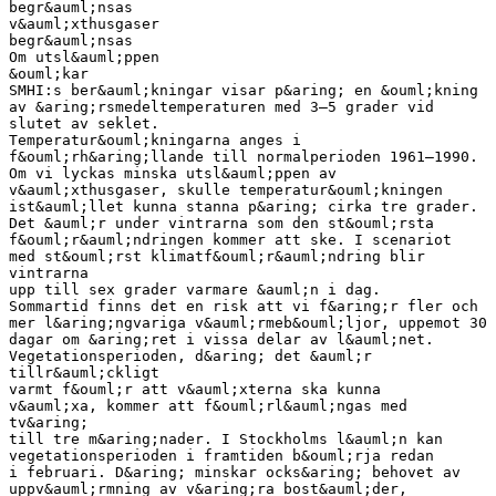
begr&auml;nsas
v&auml;xthusgaser
begr&auml;nsas
Om utsl&auml;ppen
&ouml;kar
SMHI:s ber&auml;kningar visar p&aring; en &ouml;kning
av &aring;rsmedeltemperaturen med 3–5 grader vid
slutet av seklet.
Temperatur&ouml;kningarna anges i
f&ouml;rh&aring;llande till normalperioden 1961–1990.
Om vi lyckas minska utsl&auml;ppen av
v&auml;xthusgaser, skulle temperatur&ouml;kningen
ist&auml;llet kunna stanna p&aring; cirka tre grader.
Det &auml;r under vintrarna som den st&ouml;rsta
f&ouml;r&auml;ndringen kommer att ske. I scenariot
med st&ouml;rst klimatf&ouml;r&auml;ndring blir
vintrarna
upp till sex grader varmare &auml;n i dag.
Sommartid finns det en risk att vi f&aring;r fler och
mer l&aring;ngvariga v&auml;rmeb&ouml;ljor, uppemot 30
dagar om &aring;ret i vissa delar av l&auml;net.
Vegetationsperioden, d&aring; det &auml;r
tillr&auml;ckligt
varmt f&ouml;r att v&auml;xterna ska kunna
v&auml;xa, kommer att f&ouml;rl&auml;ngas med
tv&aring;
till tre m&aring;nader. I Stockholms l&auml;n kan
vegetationsperioden i framtiden b&ouml;rja redan
i februari. D&aring; minskar ocks&aring; behovet av
uppv&auml;rmning av v&aring;ra bost&auml;der,