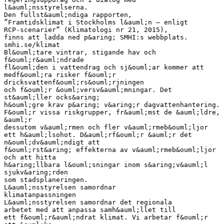
l&auml;nsstyrelserna.
Den fullst&auml;ndiga rapporten,
”Framtidsklimat i Stockholms l&auml;n – enligt
RCP-scenarier” (Klimatologi nr 21, 2015),
finns att ladda ned p&aring; SMHI:s webbplats.
smhi.se/klimat
Bl&ouml;tare vintrar, stigande hav och
f&ouml;r&auml;ndrade
fl&ouml;den i vattendrag och sj&ouml;ar kommer att
medf&ouml;ra risker f&ouml;r
dricksvattenf&ouml;rs&ouml;rjningen
och f&ouml;r &ouml;versv&auml;mningar. Det
st&auml;ller ocks&aring;
h&ouml;gre krav p&aring; v&aring;r dagvattenhantering.
F&ouml;r vissa riskgrupper, fr&auml;mst de &auml;ldre,
&auml;r
dessutom v&auml;rmen och fler v&auml;rmeb&ouml;ljor
ett h&auml;lsohot. D&auml;rf&ouml;r &auml;r det
n&ouml;dv&auml;ndigt att
f&ouml;rst&aring; effekterna av v&auml;rmeb&ouml;ljor
och att hitta
h&aring;llbara l&ouml;sningar inom s&aring;v&auml;l
sjukv&aring;rden
som stadsplaneringen.
L&auml;nsstyrelsen samordnar
klimatanpassningen
L&auml;nsstyrelsen samordnar det regionala
arbetet med att anpassa samh&auml;llet till
ett f&ouml;r&auml;ndrat klimat. Vi arbetar f&ouml;r