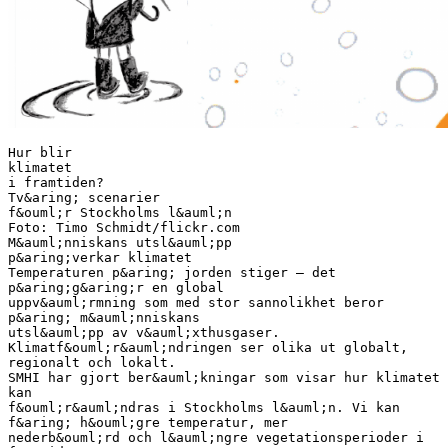
Hur blir
klimatet
i framtiden?
Tv&aring; scenarier
f&ouml;r Stockholms l&auml;n
Foto: Timo Schmidt/flickr.com
M&auml;nniskans utsl&auml;pp
p&aring;verkar klimatet
Temperaturen p&aring; jorden stiger – det
p&aring;g&aring;r en global
uppv&auml;rmning som med stor sannolikhet beror
p&aring; m&auml;nniskans
utsl&auml;pp av v&auml;xthusgaser.
Klimatf&ouml;r&auml;ndringen ser olika ut globalt,
regionalt och lokalt.
SMHI har gjort ber&auml;kningar som visar hur klimatet
kan
f&ouml;r&auml;ndras i Stockholms l&auml;n. Vi kan
f&aring; h&ouml;gre temperatur, mer
nederb&ouml;rd och l&auml;ngre vegetationsperioder i