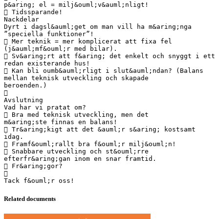
p&aring; el = milj&ouml;v&auml;nligt!
 Tidssparande!
Nackdelar
Dyrt i dagsl&auml;get om man vill ha m&aring;nga
”speciella funktioner”!
 Mer teknik = mer komplicerat att fixa fel
(j&auml;mf&ouml;r med bilar).
 Sv&aring;rt att f&aring; det enkelt och snyggt i ett
redan existerande hus!
 Kan bli oumb&auml;rligt i slut&auml;ndan? (Balans
mellan teknisk utveckling och skapade
beroenden.)

Avslutning
Vad har vi pratat om?
 Bra med teknisk utveckling, men det
m&aring;ste finnas en balans!
 Tr&aring;kigt att det &auml;r s&aring; kostsamt
idag.
 Framf&ouml;rallt bra f&ouml;r milj&ouml;n!
 Snabbare utveckling och st&ouml;rre
efterfr&aring;gan inom en snar framtid.
 Fr&aring;gor?

Related documents