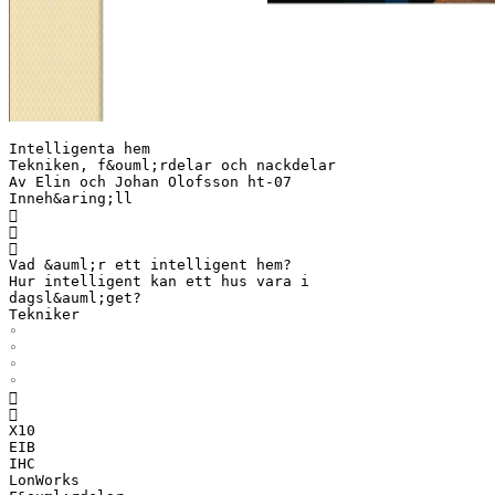
Intelligenta hem
Tekniken, f&ouml;rdelar och nackdelar
Av Elin och Johan Olofsson ht-07
Inneh&aring;ll



Vad &auml;r ett intelligent hem?
Hur intelligent kan ett hus vara i
dagsl&auml;get?
Tekniker
◦
◦
◦
◦


X10
EIB
IHC
LonWorks