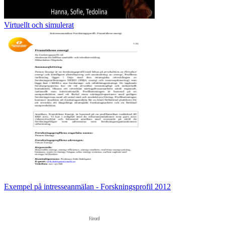
Virtuellt och simulerat
Exempel på intresseanmälan - Forskningsprofil 2012