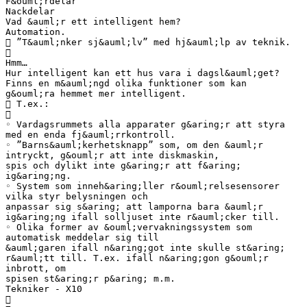
F&ouml;rdelar
Nackdelar
Vad &auml;r ett intelligent hem?
Automation.
 ”T&auml;nker sj&auml;lv” med hj&auml;lp av teknik.

Hmm…
Hur intelligent kan ett hus vara i dagsl&auml;get?
Finns en m&auml;ngd olika funktioner som kan
g&ouml;ra hemmet mer intelligent.
 T.ex.:

◦ Vardagsrummets alla apparater g&aring;r att styra
med en enda fj&auml;rrkontroll.
◦ ”Barns&auml;kerhetsknapp” som, om den &auml;r
intryckt, g&ouml;r att inte diskmaskin,
spis och dylikt inte g&aring;r att f&aring;
ig&aring;ng.
◦ System som inneh&aring;ller r&ouml;relsesensorer
vilka styr belysningen och
anpassar sig s&aring; att lamporna bara &auml;r
ig&aring;ng ifall solljuset inte r&auml;cker till.
◦ Olika former av &ouml;vervakningssystem som
automatisk meddelar sig till
&auml;garen ifall n&aring;got inte skulle st&aring;
r&auml;tt till. T.ex. ifall n&aring;gon g&ouml;r
inbrott, om
spisen st&aring;r p&aring; m.m.
Tekniker - X10
