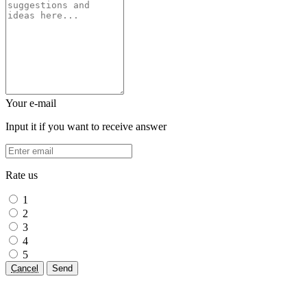
Your e-mail
Input it if you want to receive answer
Rate us
1
2
3
4
5
Cancel
Send