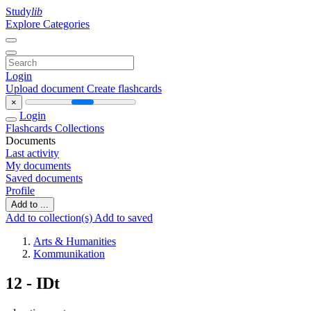
Study
lib
Explore Categories
Login
Upload document
Create flashcards
×
Login
Flashcards
Collections
Documents
Last activity
My documents
Saved documents
Profile
Add to ...
Add to collection(s)
Add to saved
Arts & Humanities
Kommunikation
12 - IDt