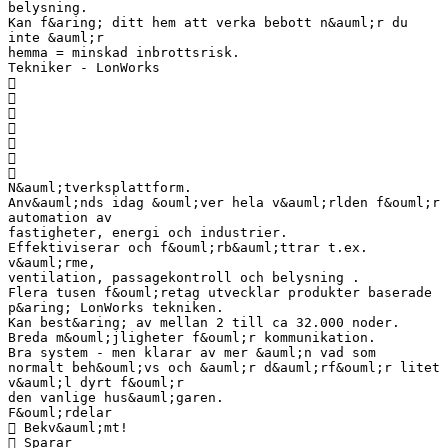
belysning.
Kan f&aring; ditt hem att verka bebott n&auml;r du
inte &auml;r
hemma = minskad inbrottsrisk.
Tekniker - LonWorks







N&auml;tverksplattform.
Anv&auml;nds idag &ouml;ver hela v&auml;rlden f&ouml;r
automation av
fastigheter, energi och industrier.
Effektiviserar och f&ouml;rb&auml;ttrar t.ex.
v&auml;rme,
ventilation, passagekontroll och belysning .
Flera tusen f&ouml;retag utvecklar produkter baserade
p&aring; LonWorks tekniken.
Kan best&aring; av mellan 2 till ca 32.000 noder.
Breda m&ouml;jligheter f&ouml;r kommunikation.
Bra system - men klarar av mer &auml;n vad som
normalt beh&ouml;vs och &auml;r d&auml;rf&ouml;r litet
v&auml;l dyrt f&ouml;r
den vanlige hus&auml;garen.
F&ouml;rdelar
 Bekv&auml;mt!
 Sparar