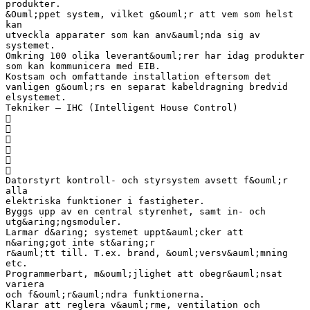
produkter.
&Ouml;ppet system, vilket g&ouml;r att vem som helst
kan
utveckla apparater som kan anv&auml;nda sig av
systemet.
Omkring 100 olika leverant&ouml;rer har idag produkter
som kan kommunicera med EIB.
Kostsam och omfattande installation eftersom det
vanligen g&ouml;rs en separat kabeldragning bredvid
elsystemet.
Tekniker – IHC (Intelligent House Control)






Datorstyrt kontroll- och styrsystem avsett f&ouml;r
alla
elektriska funktioner i fastigheter.
Byggs upp av en central styrenhet, samt in- och
utg&aring;ngsmoduler.
Larmar d&aring; systemet uppt&auml;cker att
n&aring;got inte st&aring;r
r&auml;tt till. T.ex. brand, &ouml;versv&auml;mning
etc.
Programmerbart, m&ouml;jlighet att obegr&auml;nsat
variera
och f&ouml;r&auml;ndra funktionerna.
Klarar att reglera v&auml;rme, ventilation och