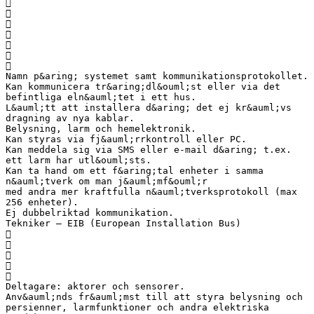







Namn p&aring; systemet samt kommunikationsprotokollet.
Kan kommunicera tr&aring;dl&ouml;st eller via det
befintliga eln&auml;tet i ett hus.
L&auml;tt att installera d&aring; det ej kr&auml;vs
dragning av nya kablar.
Belysning, larm och hemelektronik.
Kan styras via fj&auml;rrkontroll eller PC.
Kan meddela sig via SMS eller e-mail d&aring; t.ex.
ett larm har utl&ouml;sts.
Kan ta hand om ett f&aring;tal enheter i samma
n&auml;tverk om man j&auml;mf&ouml;r
med andra mer kraftfulla n&auml;tverksprotokoll (max
256 enheter).
Ej dubbelriktad kommunikation.
Tekniker – EIB (European Installation Bus)





Deltagare: aktorer och sensorer.
Anv&auml;nds fr&auml;mst till att styra belysning och
persienner, larmfunktioner och andra elektriska