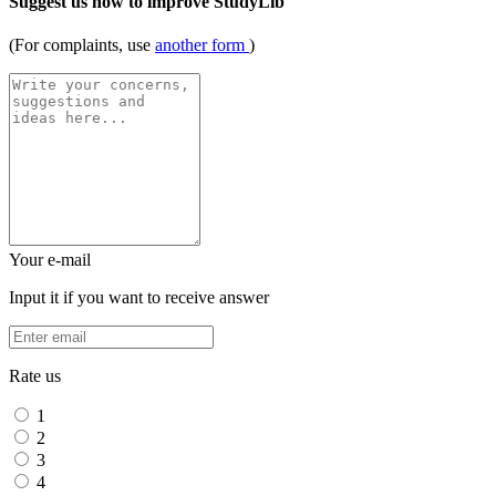
Suggest us how to improve StudyLib
(For complaints, use
another form
)
Your e-mail
Input it if you want to receive answer
Rate us
1
2
3
4