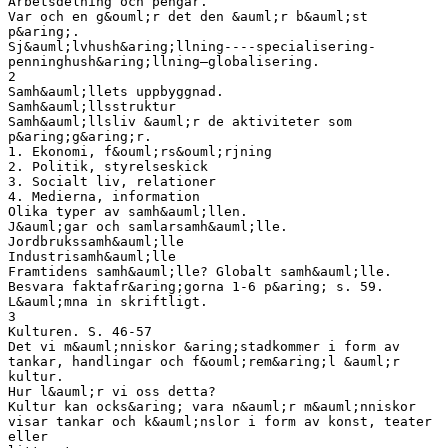
Arbetsdelning och pengar.
Var och en g&ouml;r det den &auml;r b&auml;st
p&aring;.
Sj&auml;lvhush&aring;llning----specialisering-
penninghush&aring;llning—globalisering.
2
Samh&auml;llets uppbyggnad.
Samh&auml;llsstruktur
Samh&auml;llsliv &auml;r de aktiviteter som
p&aring;g&aring;r.
1. Ekonomi, f&ouml;rs&ouml;rjning
2. Politik, styrelseskick
3. Socialt liv, relationer
4. Medierna, information
Olika typer av samh&auml;llen.
J&auml;gar och samlarsamh&auml;lle.
Jordbrukssamh&auml;lle
Industrisamh&auml;lle
Framtidens samh&auml;lle? Globalt samh&auml;lle.
Besvara faktafr&aring;gorna 1-6 p&aring; s. 59.
L&auml;mna in skriftligt.
3
Kulturen. S. 46-57
Det vi m&auml;nniskor &aring;stadkommer i form av
tankar, handlingar och f&ouml;rem&aring;l &auml;r
kultur.
Hur l&auml;r vi oss detta?
Kultur kan ocks&aring; vara n&auml;r m&auml;nniskor
visar tankar och k&auml;nslor i form av konst, teater
eller