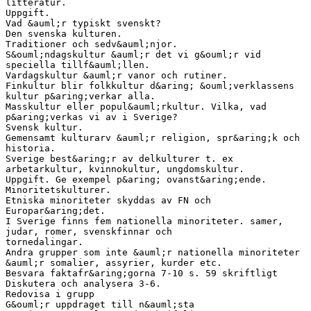
litteratur.
Uppgift.
Vad &auml;r typiskt svenskt?
Den svenska kulturen.
Traditioner och sedv&auml;njor.
S&ouml;ndagskultur &auml;r det vi g&ouml;r vid
speciella tillf&auml;llen.
Vardagskultur &auml;r vanor och rutiner.
Finkultur blir folkkultur d&aring; &ouml;verklassens
kultur p&aring;verkar alla.
Masskultur eller popul&auml;rkultur. Vilka, vad
p&aring;verkas vi av i Sverige?
Svensk kultur.
Gemensamt kulturarv &auml;r religion, spr&aring;k och
historia.
Sverige best&aring;r av delkulturer t. ex
arbetarkultur, kvinnokultur, ungdomskultur.
Uppgift. Ge exempel p&aring; ovanst&aring;ende.
Minoritetskulturer.
Etniska minoriteter skyddas av FN och
Europar&aring;det.
I Sverige finns fem nationella minoriteter. samer,
judar, romer, svenskfinnar och
tornedalingar.
Andra grupper som inte &auml;r nationella minoriteter
&auml;r somalier, assyrier, kurder etc.
Besvara faktafr&aring;gorna 7-10 s. 59 skriftligt
Diskutera och analysera 3-6.
Redovisa i grupp
G&ouml;r uppdraget till n&auml;sta