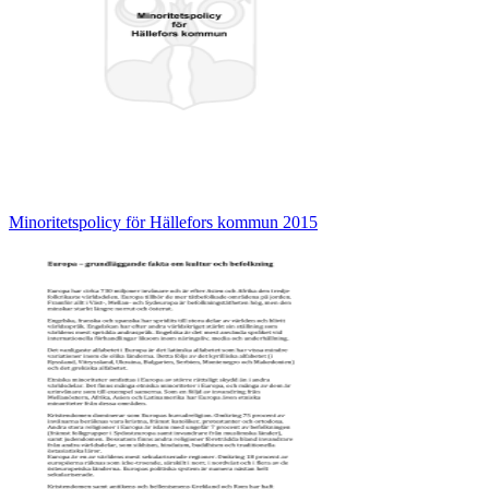
Minoritetspolicy för Hällefors kommun 2015