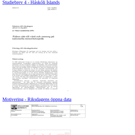
Studiebrev 4 - Háskóli Íslands
Motivering - Riksdagens öppna data