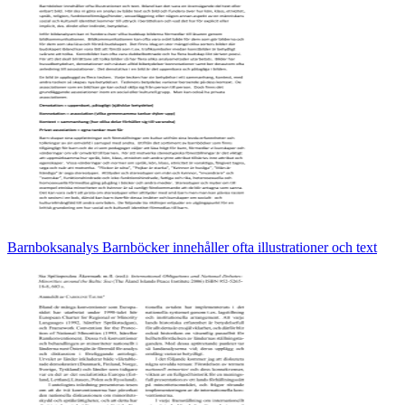
Barnboksanalys Barnböcker innehåller ofta illustrationer och text