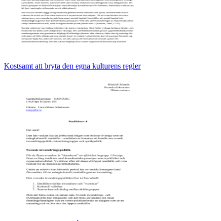
Kostsamt att bryta den egna kulturens regler