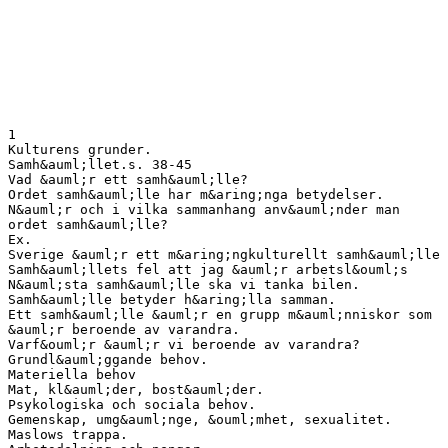
1
Kulturens grunder.
Samh&auml;llet.s. 38-45
Vad &auml;r ett samh&auml;lle?
Ordet samh&auml;lle har m&aring;nga betydelser.
N&auml;r och i vilka sammanhang anv&auml;nder man
ordet samh&auml;lle?
Ex.
Sverige &auml;r ett m&aring;ngkulturellt samh&auml;lle
Samh&auml;llets fel att jag &auml;r arbetsl&ouml;s
N&auml;sta samh&auml;lle ska vi tanka bilen.
Samh&auml;lle betyder h&aring;lla samman.
Ett samh&auml;lle &auml;r en grupp m&auml;nniskor som
&auml;r beroende av varandra.
Varf&ouml;r &auml;r vi beroende av varandra?
Grundl&auml;ggande behov.
Materiella behov
Mat, kl&auml;der, bost&auml;der.
Psykologiska och sociala behov.
Gemenskap, umg&auml;nge, &ouml;mhet, sexualitet.
Maslows trappa.