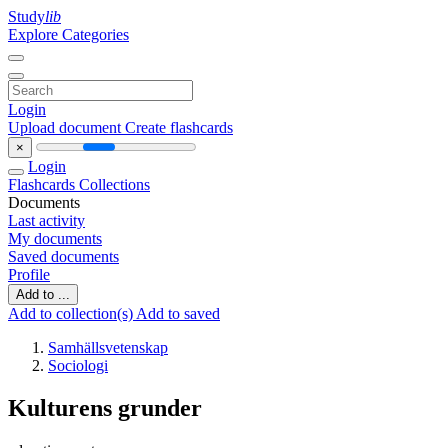
Study
lib
Explore Categories
Login
Upload document
Create flashcards
×
Login
Flashcards
Collections
Documents
Last activity
My documents
Saved documents
Profile
Add to ...
Add to collection(s)
Add to saved
Samhällsvetenskap
Sociologi
Kulturens grunder