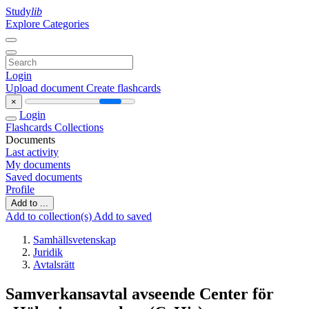
Study
lib
Explore Categories
Login
Upload document
Create flashcards
×
Login
Flashcards
Collections
Documents
Last activity
My documents
Saved documents
Profile
Add to ...
Add to collection(s)
Add to saved
Samhällsvetenskap
Juridik
Avtalsrätt
Samverkansavtal avseende Center för