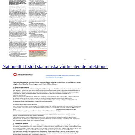
Nationellt IT-stöd ska minska vårdrelaterade infektioner