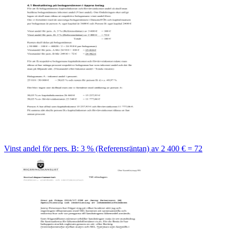
Vinst andel för pers. B: 3 % (Referensräntan) av 2 400 € = 72