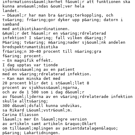
informationss&auml;kerhet f&ouml;r att funktionen ska
kunna anv&auml;ndas &ouml;ver hela
landet.
– D&auml;r har man bra &aring;terkoppling, och
tv&aring; fr&aring;gor dyker upp p&aring; datorn i
samband
med antibiotikaordinationen.
&Auml;r det h&auml;r en v&aring;rdrelaterad
infektion? I s&aring; fall vilken d&aring;?
P&aring; tv&aring; m&aring;nader sj&ouml;nk andelen
bredspektrumantibiotika
fr&aring;n 30–40 procent till n&aring;gra
f&aring; procent.
– En magnifik effekt.
I dag upptas var tionde
sjukhuss&auml;ng av en patient
med en v&aring;rdrelaterad infektion.
– Kan man minska det med
20 procent blir det i st&auml;llet 8
procent av sjukhuss&auml;ngarna,
och av de 1 500 som i dag d&ouml;r
av f&ouml;ljderna av en v&aring;rdrelaterade infektion
skulle allts&aring;
300 d&ouml;dsfall kunna undvikas,
sa Rikard L&ouml;vstr&ouml;m.
Carina Eliasson
l&auml;s mer En l&auml;ngre version
av artikeln samt artikeln &raquo;Oklart
om till&auml;mplingen av patientdatalagen&laquo;
p&aring; Lakartidningen.