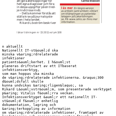
n aktuellt
Nationellt IT-st&ouml;d ska
minska v&aring;rdrelaterade
infektioner
patients&auml;kerhet. I h&ouml;st
planeras driftstart av ett ITbaserat
infektionsverktyg,
som man hoppas ska minska
de v&aring;rdrelaterade infektionerna. &raquo;300
d&ouml;dsfall skulle
kunna undvikas &aring;rligen&laquo;, sa
Rikard L&ouml;vstr&ouml;m, som presenterade verktyget
p&aring; Vitalis f&ouml;rra veckan.
Infektionsverktyget &auml;r ett nationellt IT-
st&ouml;d f&ouml;r enhetlig
dokumentation, lagring och
&aring;terkoppling av information
om v&aring;rdrelaterade infektioner, framtaget av