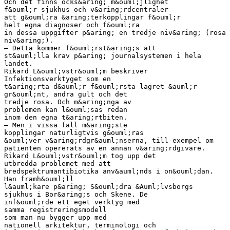
Och det finns ocks&aring; m&ouml;jlighet
f&ouml;r sjukhus och v&aring;rdcentraler
att g&ouml;ra &aring;terkopplingar f&ouml;r
helt egna diagnoser och f&ouml;ra
in dessa uppgifter p&aring; en tredje niv&aring; (rosa
niv&aring;).
– Detta kommer f&ouml;rst&aring;s att
st&auml;lla krav p&aring; journalsystemen i hela
landet.
Rikard L&ouml;vstr&ouml;m beskriver
Infektionsverktyget som en
t&aring;rta d&auml;r f&ouml;rsta lagret &auml;r
gr&ouml;nt, andra gult och det
tredje rosa. Och m&aring;nga av
problemen kan l&ouml;sas redan
inom den egna t&aring;rtbiten.
– Men i vissa fall m&aring;ste
kopplingar naturligtvis g&ouml;ras
&ouml;ver v&aring;rdgr&auml;nserna, till exempel om
patienten opererats av en annan v&aring;rdgivare.
Rikard L&ouml;vstr&ouml;m tog upp det
utbredda problemet med att
bredspektrumantibiotika anv&auml;nds i on&ouml;dan.
Han framh&ouml;ll
l&auml;kare p&aring; S&ouml;dra &Auml;lvsborgs
sjukhus i Bor&aring;s och Skene. De
inf&ouml;rde ett eget verktyg med
samma registreringsmodell
som man nu bygger upp med
nationell arkitektur, terminologi och