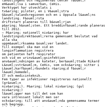
landstingens och regionernas center f&ouml;r
eH&auml;lsa i samverkan, CeHis.
Verktyget har utvecklats i
tv&aring; piloter, en i V&auml;stra
G&ouml;talandsregionen och en i Uppsala l&auml;ns
landsting. F&ouml;rsta
driftstart planeras till b&ouml;rjan
p&aring; h&ouml;sten. Ett breddinf&ouml;rande planeras
till 2012.
– P&aring; nationell niv&aring; har
landstingsdirekt&ouml;rerna gemensamt beslutat vad
alla ska
uppm&auml;rksamma &ouml;ver landet.
Till exempel ska man vid en
lunginflammation registrera
om patienten haft respirator
och vid en urinv&auml;gsinfektion
anv&auml;ndningen av kateter, ber&auml;ttade Rikard
L&ouml;vstr&ouml;m, CeHis, som ocks&aring; sitter i
L&auml;karf&ouml;rbundets r&aring;d f&ouml;r
l&auml;kemedel,
IT och medicinteknik.
Fem typer av infektioner registreras nationellt
(gr&ouml;n
niv&aring;). P&aring; lokal niv&aring; (gul
niv&aring;)
l&auml;gger man till det som kan
vara intressant lokalt men ser
ocks&aring; till att anv&auml;nda gemensamma termer
och begrepp.