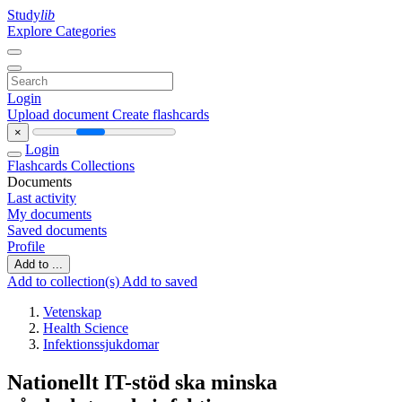
Study
lib
Explore Categories
Login
Upload document
Create flashcards
×
Login
Flashcards
Collections
Documents
Last activity
My documents
Saved documents
Profile
Add to ...
Add to collection(s)
Add to saved
Vetenskap
Health Science
Infektionssjukdomar
Nationellt IT-stöd ska minska