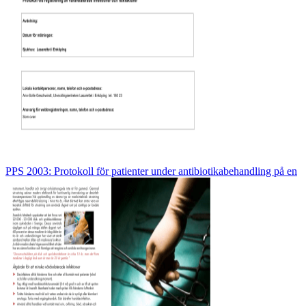
PPS 2003: Protokoll för patienter under antibiotikabehandling på en