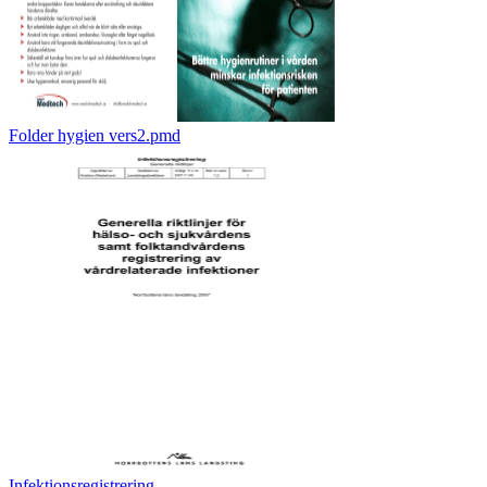
Folder hygien vers2.pmd
Infektionsregistrering