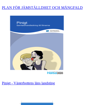
PLAN FÖR JÄMSTÄLLDHET OCH MÅNGFALD
Pinigt - Västerbottens läns landsting