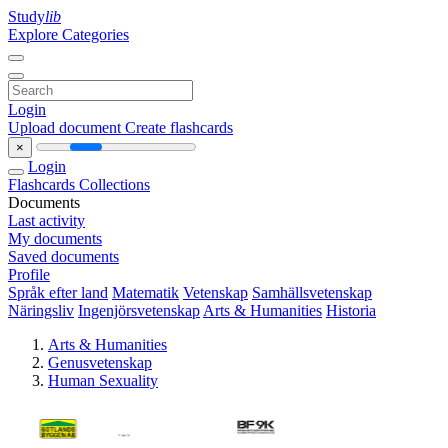
Study
lib
Explore Categories
Login
Upload document
Create flashcards
×
Login
Flashcards
Collections
Documents
Last activity
My documents
Saved documents
Profile
Språk efter land
Matematik
Vetenskap
Samhällsvetenskap
Näringsliv
Ingenjörsvetenskap
Arts & Humanities
Historia
Arts & Humanities
Genusvetenskap
Human Sexuality