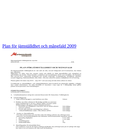
Plan för jämställdhet och mångfald 2009