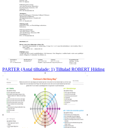
PARTER (Antal tilltalade: 1) Tilltalad ROBERT Hilding