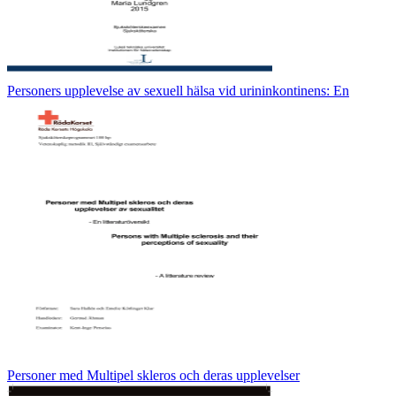
Personers upplevelse av sexuell hälsa vid urininkontinens: En
Personer med Multipel skleros och deras upplevelser