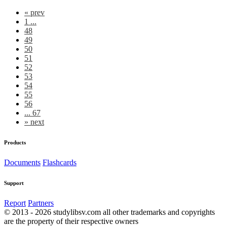
«
prev
1 ...
48
49
50
51
52
53
54
55
56
... 67
»
next
Products
Documents
Flashcards
Support
Report
Partners
© 2013 - 2026 studylibsv.com all other trademarks and copyrights
are the property of their respective owners