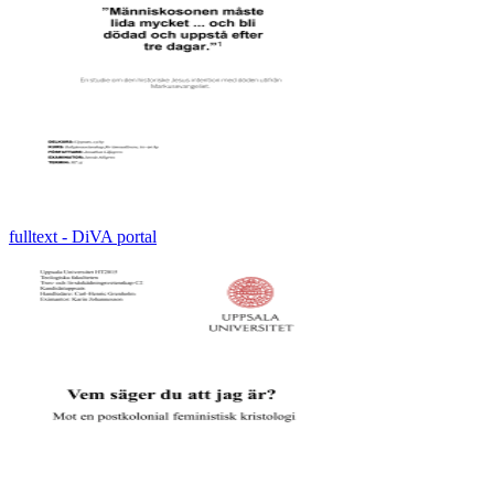
fulltext - DiVA portal