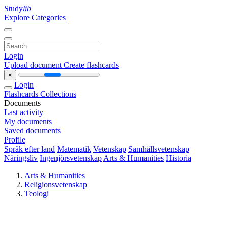
Study
lib
Explore Categories
Login
Upload document
Create flashcards
×
Login
Flashcards
Collections
Documents
Last activity
My documents
Saved documents
Profile
Språk efter land
Matematik
Vetenskap
Samhällsvetenskap
Näringsliv
Ingenjörsvetenskap
Arts & Humanities
Historia
Arts & Humanities
Religionsvetenskap
Teologi