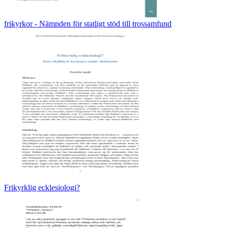
frikyrkor - Nämnden för statligt stöd till trossamfund
Frikyrklig ecklesiologi?