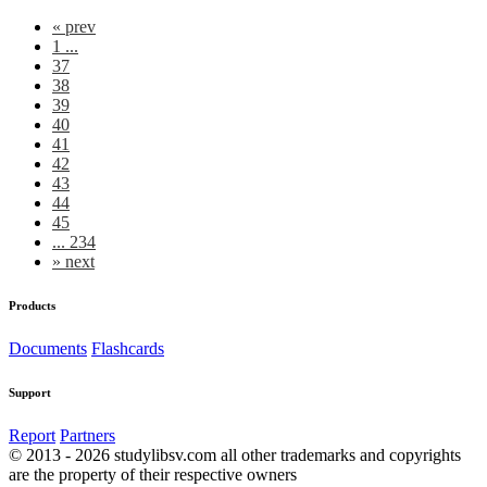
«
prev
1 ...
37
38
39
40
41
42
43
44
45
... 234
»
next
Products
Documents
Flashcards
Support
Report
Partners
© 2013 - 2026 studylibsv.com all other trademarks and copyrights
are the property of their respective owners