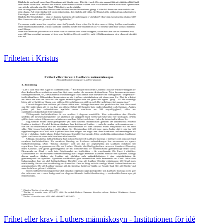
Friheten i Kristus
Frihet eller krav i Luthers människosyn - Institutionen för idé