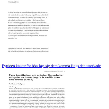
Fyrtioen knutar för bön Jag såg dem komma längs den uttorkade