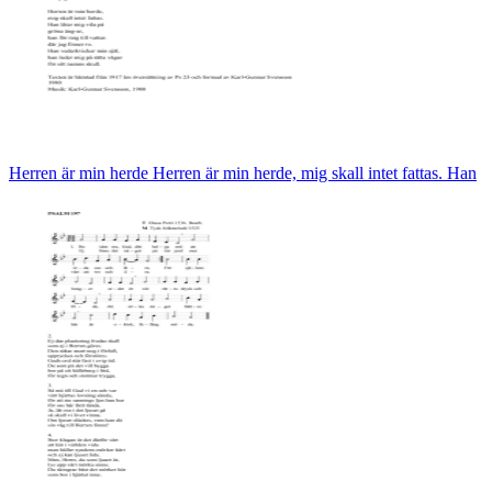
Herren är min herde Herren är min herde, mig skall intet fattas. Han