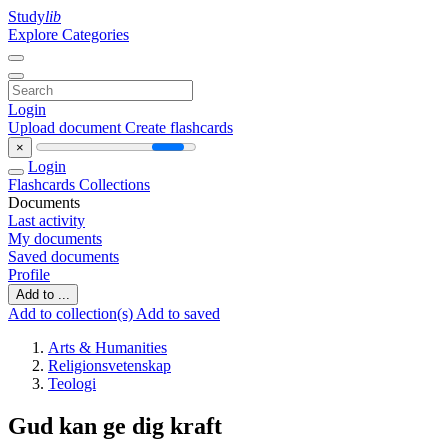
Study
lib
Explore Categories
Login
Upload document
Create flashcards
×
Login
Flashcards
Collections
Documents
Last activity
My documents
Saved documents
Profile
Add to ...
Add to collection(s)
Add to saved
Arts & Humanities
Religionsvetenskap
Teologi
Gud kan ge dig kraft