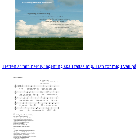
Herren är min herde, ingenting skall fattas mig. Han för mig i vall på