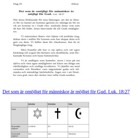
Det som är omöjligt för människor är möjligt för Gud. Luk. 18:27