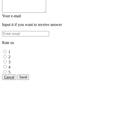
Your e-mail
Input it if you want to receive answer
Rate us
1
2
3
4
5
Cancel
Send