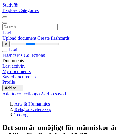
Study
lib
Explore Categories
Login
Upload document
Create flashcards
×
Login
Flashcards
Collections
Documents
Last activity
My documents
Saved documents
Profile
Add to ...
Add to collection(s)
Add to saved
Arts & Humanities
Religionsvetenskap
Teologi
Det som är omöjligt för människor är