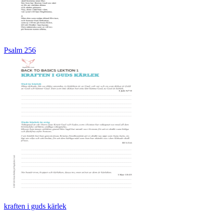
Psalm 256
kraften i guds kärlek