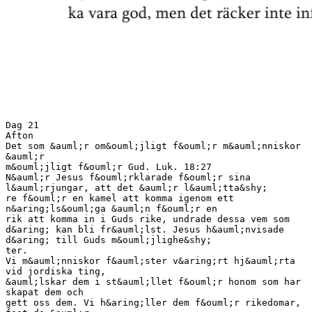
Dag 21
Afton
Det som &auml;r om&ouml;jligt f&ouml;r m&auml;nniskor
&auml;r
m&ouml;jligt f&ouml;r Gud. Luk. 18:27
N&auml;r Jesus f&ouml;rklarade f&ouml;r sina
l&auml;rjungar, att det &auml;r l&auml;tta&shy;
re f&ouml;r en kamel att komma igenom ett
n&aring;ls&ouml;ga &auml;n f&ouml;r en
rik att komma in i Guds rike, undrade dessa vem som
d&aring; kan bli fr&auml;lst. Jesus h&auml;nvisade
d&aring; till Guds m&ouml;jlighe&shy;
ter.
Vi m&auml;nniskor f&auml;ster v&aring;rt hj&auml;rta
vid jordiska ting,
&auml;lskar dem i st&auml;llet f&ouml;r honom som har
skapat dem och
gett oss dem. Vi h&aring;ller dem f&ouml;r rikedomar,