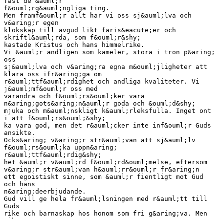
fast de &auml;r
f&ouml;rg&auml;ngliga ting.
Men framf&ouml;r allt har vi oss sj&auml;lva och
v&aring;r egen
klokskap till avgud likt faris&eacute;er och
skriftl&auml;rda, som f&ouml;r&shy;
kastade Kristus och hans himmelrike.
Vi &auml;r andligen som kameler, stora i tron p&aring;
oss
sj&auml;lva och v&aring;ra egna m&ouml;jligheter att
klara oss ifr&aring;ga om
r&auml;ttf&auml;rdighet och andliga kvaliteter. Vi
j&auml;mf&ouml;r oss med
varandra och f&ouml;rs&ouml;ker vara
n&aring;gots&aring;n&auml;r goda och &ouml;d&shy;
mjuka och m&auml;nskligt k&auml;rleksfulla. Inget ont
i att f&ouml;rs&ouml;&shy;
ka vara god, men det r&auml;cker inte inf&ouml;r Guds
ansikte.
Ocks&aring; v&aring;r str&auml;van att sj&auml;lv
f&ouml;rs&ouml;ka uppn&aring;
r&auml;ttf&auml;rdig&shy;
het &auml;r v&auml;rd f&ouml;rd&ouml;melse, eftersom
v&aring;r str&auml;van h&auml;rr&ouml;r fr&aring;n
ett egoistiskt sinne, som &auml;r fientligt mot Gud
och hans
n&aring;deerbjudande.
Gud vill ge hela fr&auml;lsningen med r&auml;tt till
Guds
rike och barnaskap hos honom som fri g&aring;va. Men