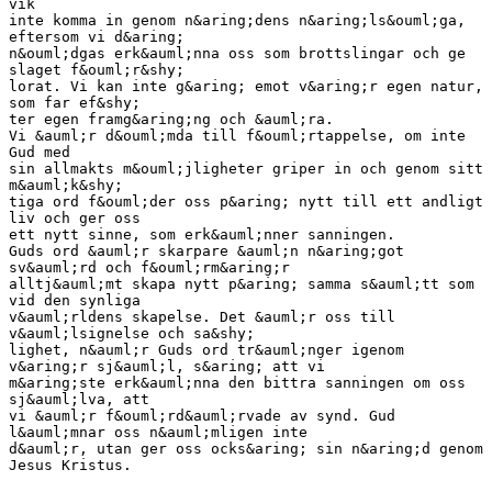
vik
inte komma in genom n&aring;dens n&aring;ls&ouml;ga,
eftersom vi d&aring;
n&ouml;dgas erk&auml;nna oss som brottslingar och ge
slaget f&ouml;r&shy;
lorat. Vi kan inte g&aring; emot v&aring;r egen natur,
som far ef&shy;
ter egen framg&aring;ng och &auml;ra.
Vi &auml;r d&ouml;mda till f&ouml;rtappelse, om inte
Gud med
sin allmakts m&ouml;jligheter griper in och genom sitt
m&auml;k&shy;
tiga ord f&ouml;der oss p&aring; nytt till ett andligt
liv och ger oss
ett nytt sinne, som erk&auml;nner sanningen.
Guds ord &auml;r skarpare &auml;n n&aring;got
sv&auml;rd och f&ouml;rm&aring;r
alltj&auml;mt skapa nytt p&aring; samma s&auml;tt som
vid den synliga
v&auml;rldens skapelse. Det &auml;r oss till
v&auml;lsignelse och sa&shy;
lighet, n&auml;r Guds ord tr&auml;nger igenom
v&aring;r sj&auml;l, s&aring; att vi
m&aring;ste erk&auml;nna den bittra sanningen om oss
sj&auml;lva, att
vi &auml;r f&ouml;rd&auml;rvade av synd. Gud
l&auml;mnar oss n&auml;mligen inte
d&auml;r, utan ger oss ocks&aring; sin n&aring;d genom