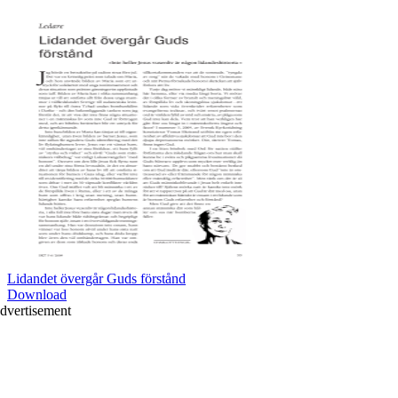
Lidandet övergår Guds förstånd
Download
dvertisement