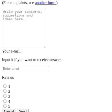
(For complaints, use
another form
)
Your e-mail
Input it if you want to receive answer
Rate us
1
2
3
4
5
Cancel
Send