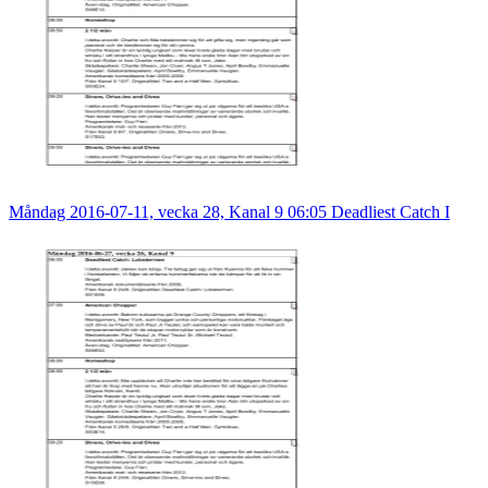
Måndag 2016-07-11, vecka 28, Kanal 9 06:05 Deadliest Catch I