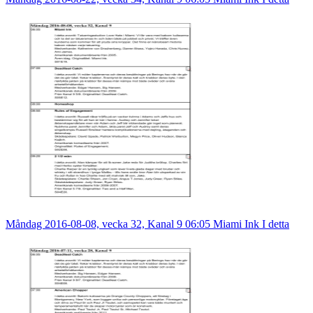
Måndag 2016-08-08, vecka 32, Kanal 9 06:05 Miami Ink I detta