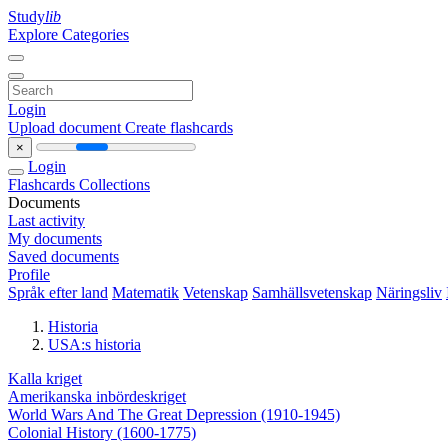
Study
lib
Explore Categories
Login
Upload document
Create flashcards
×
Login
Flashcards
Collections
Documents
Last activity
My documents
Saved documents
Profile
Språk efter land
Matematik
Vetenskap
Samhällsvetenskap
Näringsliv
Historia
USA:s historia
Kalla kriget
Amerikanska inbördeskriget
World Wars And The Great Depression (1910-1945)
Colonial History (1600-1775)