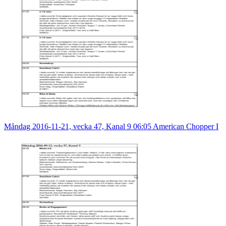
Måndag 2016-11-21, vecka 47, Kanal 9 06:05 American Chopper I