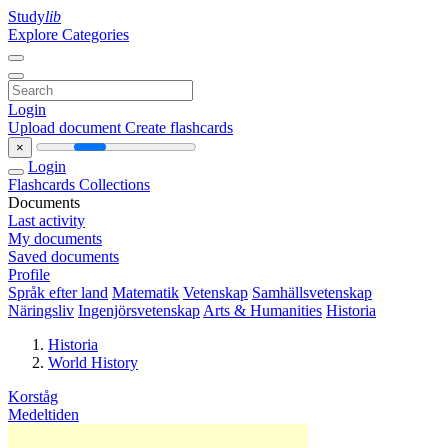
Study
lib
Explore Categories
Login
Upload document
Create flashcards
×
Login
Flashcards
Collections
Documents
Last activity
My documents
Saved documents
Profile
Språk efter land
Matematik
Vetenskap
Samhällsvetenskap
Näringsliv
Ingenjörsvetenskap
Arts & Humanities
Historia
Historia
World History
Korståg
Medeltiden