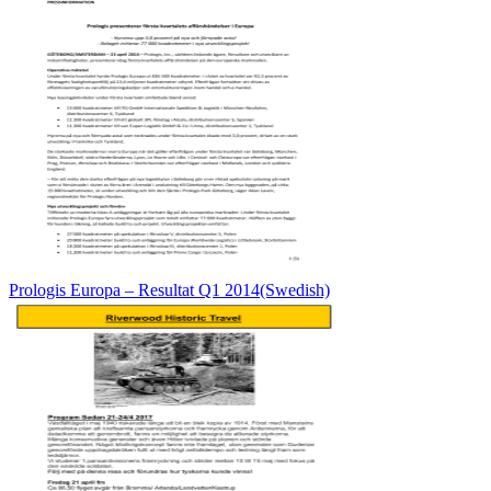
Prologis Europa – Resultat Q1 2014(Swedish)