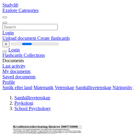
Study
lib
Explore Categories
Login
Upload document
Create flashcards
×
Login
Flashcards
Collections
Documents
Last activity
My documents
Saved documents
Profile
Språk efter land
Matematik
Vetenskap
Samhällsvetenskap
Näringsliv
Samhällsvetenskap
Psykologi
School Psychology