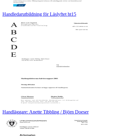
Handledarutbildning för Läslyftet ht15
Handläggare: Anette Tibbling / Björn Doeser