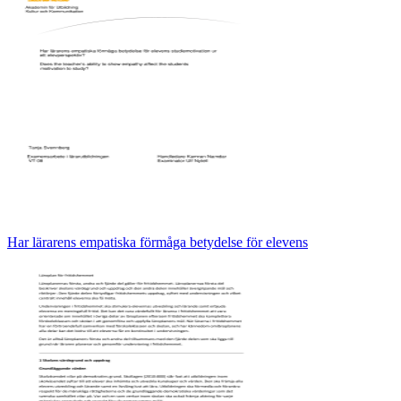
Har lärarens empatiska förmåga betydelse för elevens