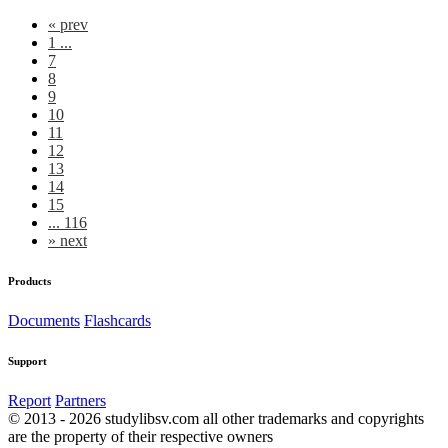
«
prev
1 ...
7
8
9
10
11
12
13
14
15
... 116
»
next
Products
Documents
Flashcards
Support
Report
Partners
© 2013 - 2026 studylibsv.com all other trademarks and copyrights
are the property of their respective owners