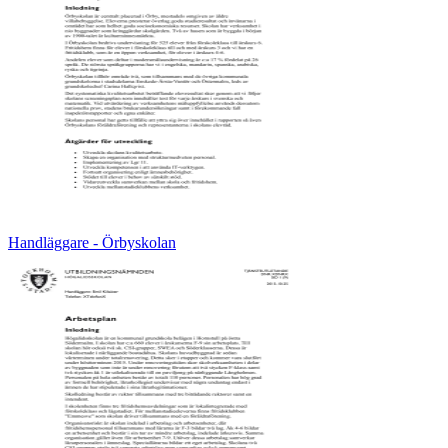
Handläggare - Örbyskolan