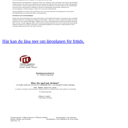
Här kan du läsa mer om läroplanen för fritids.