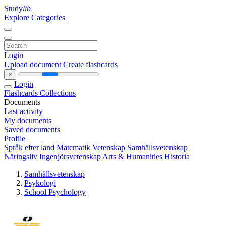
Study
lib
Explore Categories
Login
Upload document
Create flashcards
×
Login
Flashcards
Collections
Documents
Last activity
My documents
Saved documents
Profile
Språk efter land
Matematik
Vetenskap
Samhällsvetenskap
Näringsliv
Ingenjörsvetenskap
Arts & Humanities
Historia
Samhällsvetenskap
Psykologi
School Psychology