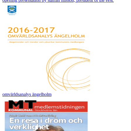
opening presentation by staffan nilsson, president of the eesc
omvärldsanalys ängelholm