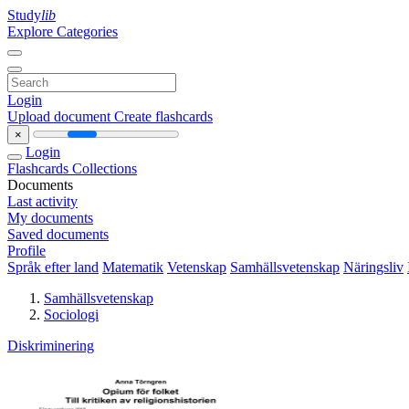
Study
lib
Explore Categories
Login
Upload document
Create flashcards
×
Login
Flashcards
Collections
Documents
Last activity
My documents
Saved documents
Profile
Språk efter land
Matematik
Vetenskap
Samhällsvetenskap
Näringsliv
Samhällsvetenskap
Sociologi
Diskriminering