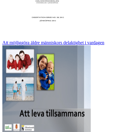
Att möjliggöra äldre människors delaktighet i vardagen