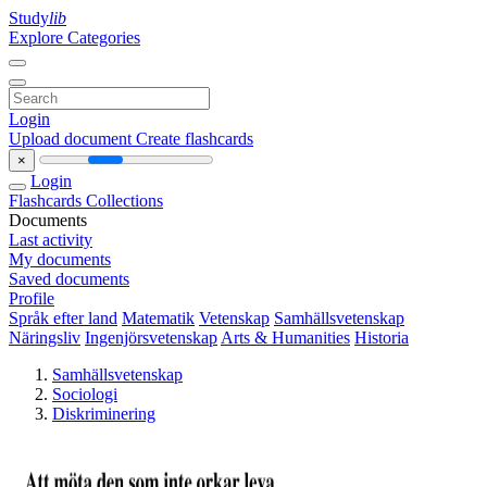
Study
lib
Explore Categories
Login
Upload document
Create flashcards
×
Login
Flashcards
Collections
Documents
Last activity
My documents
Saved documents
Profile
Språk efter land
Matematik
Vetenskap
Samhällsvetenskap
Näringsliv
Ingenjörsvetenskap
Arts & Humanities
Historia
Samhällsvetenskap
Sociologi
Diskriminering