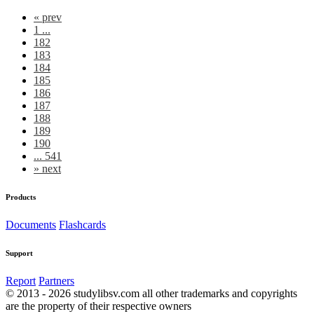
«
prev
1 ...
182
183
184
185
186
187
188
189
190
... 541
»
next
Products
Documents
Flashcards
Support
Report
Partners
© 2013 - 2026 studylibsv.com all other trademarks and copyrights
are the property of their respective owners