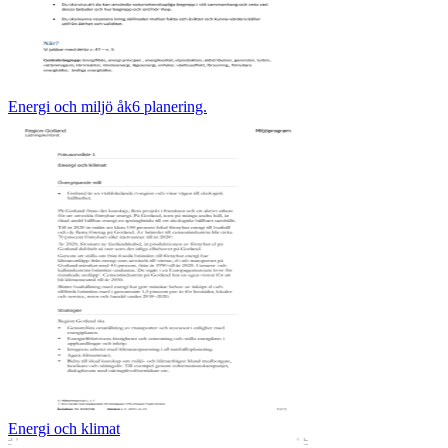
Energi och miljö åk6 planering.
Energi och klimat