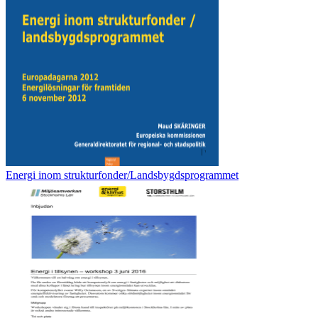
Energi inom strukturfonder/Landsbygdsprogrammet