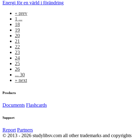
Energi för en värld i förändring
«
prev
1 ...
18
19
20
21
22
23
24
25
26
... 30
»
next
Products
Documents
Flashcards
Support
Report
Partners
© 2013 - 2026 studylibsv.com all other trademarks and copyrights