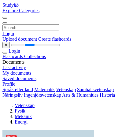
Study
lib
Explore Categories
Login
Upload document
Create flashcards
×
Login
Flashcards
Collections
Documents
Last activity
My documents
Saved documents
Profile
Språk efter land
Matematik
Vetenskap
Samhällsvetenskap
Näringsliv
Ingenjörsvetenskap
Arts & Humanities
Historia
Vetenskap
Fysik
Mekanik
Energi