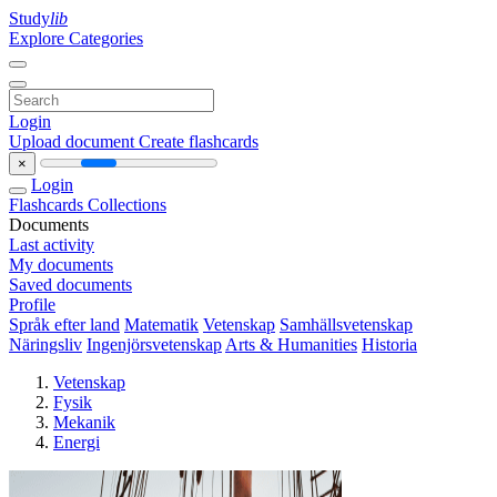
Study
lib
Explore Categories
Login
Upload document
Create flashcards
×
Login
Flashcards
Collections
Documents
Last activity
My documents
Saved documents
Profile
Språk efter land
Matematik
Vetenskap
Samhällsvetenskap
Näringsliv
Ingenjörsvetenskap
Arts & Humanities
Historia
Vetenskap
Fysik
Mekanik
Energi