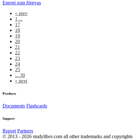
Energi som förnyas
«
prev
1 ...
17
18
19
20
21
22
23
24
25
... 30
»
next
Products
Documents
Flashcards
Support
Report
Partners
© 2013 - 2026 studylibsv.com all other trademarks and copyrights