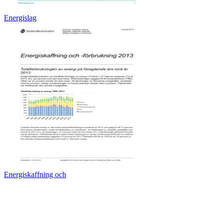
Energislag
Energiskaffning och