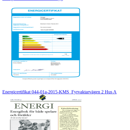
Energicertifikat 044-01a-2015-KMS_Fyrvaktarvägen 2 Hus A