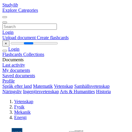
Study
lib
Explore Categories
Login
Upload document
Create flashcards
×
Login
Flashcards
Collections
Documents
Last activity
My documents
Saved documents
Profile
Språk efter land
Matematik
Vetenskap
Samhällsvetenskap
Näringsliv
Ingenjörsvetenskap
Arts & Humanities
Historia
Vetenskap
Fysik
Mekanik
Energi