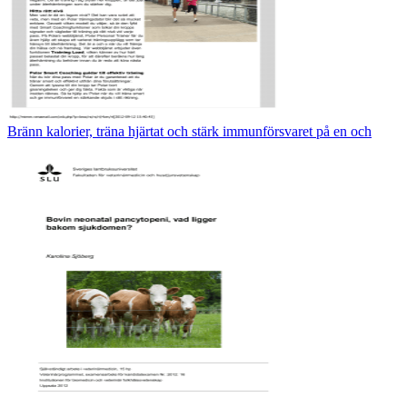
Bränn kalorier, träna hjärtat och stärk immunförsvaret på en och