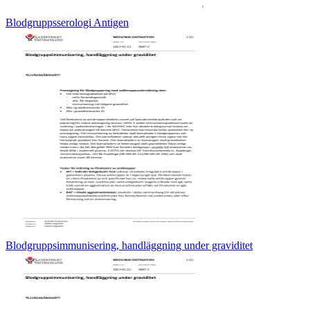
Blodgruppsserologi Antigen
Blodgruppsimmunisering, handläggning under graviditet