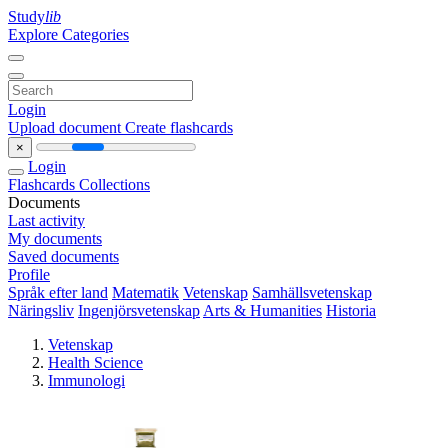
Study
lib
Explore Categories
Login
Upload document
Create flashcards
×
Login
Flashcards
Collections
Documents
Last activity
My documents
Saved documents
Profile
Språk efter land
Matematik
Vetenskap
Samhällsvetenskap
Näringsliv
Ingenjörsvetenskap
Arts & Humanities
Historia
Vetenskap
Health Science
Immunologi