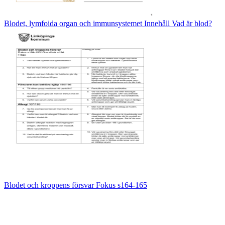
Blodet, lymfoida organ och immunsystemet Innehåll Vad är blod?
Blodet och kroppens försvar Fokus s164-165