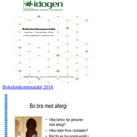
Bokslutskommuniké 2016