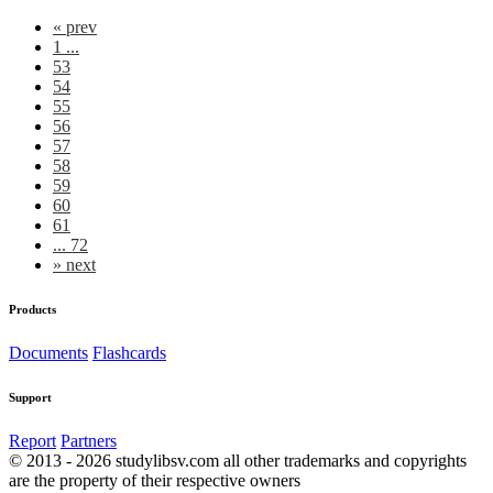
«
prev
1 ...
53
54
55
56
57
58
59
60
61
... 72
»
next
Products
Documents
Flashcards
Support
Report
Partners
© 2013 - 2026 studylibsv.com all other trademarks and copyrights
are the property of their respective owners