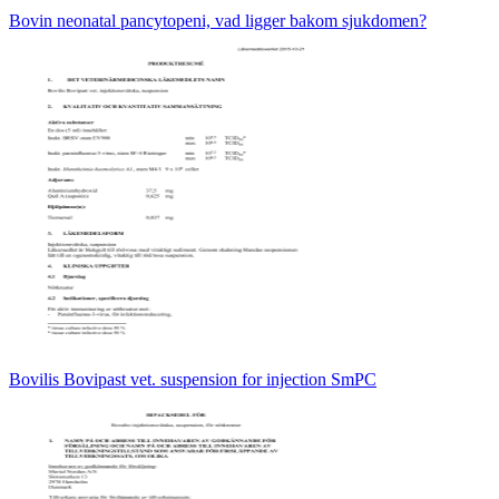
Bovin neonatal pancytopeni, vad ligger bakom sjukdomen?
Bovilis Bovipast vet. suspension for injection SmPC