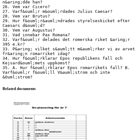
n&aring;dde han?
26. Vem var Cicero?
27. Varf&ouml;r m&ouml;rdades Julius Caesar?
28. Vem var Brutus?
29. Hur f&ouml;r&auml;ndrades styrelseskicket efter
Caesars d&ouml;d?
30. Vem var Augustus?
31. Vad innebar Pax Romana?
32. Varf&ouml;r delades det romerska riket &aring;r
395 e.kr?
33. P&aring; vilket s&auml;tt m&auml;rker vi av arvet
fr&aring;n romarriket idag?
34. Hur f&ouml;rklarar Epos republikens fall och
Kejsard&ouml;mets uppkomst?
35. A. Hur f&ouml;rklarar Epos romarrikets fall? B.
Varf&ouml;r f&ouml;ll V&auml;strom och inte
Related documents