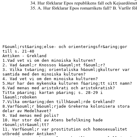
F&ouml;rst&aring;else- och orienteringsfr&aring;gor
till s. 21-40
Antiken - Grekland
1.Vad vet vi om den minoiska kulturen?
2. Vad &auml;r Knossos k&auml;nt f&ouml;r?
3. Vilka tv&aring; orientaliska h&ouml;gkulturer var
samtida med den minoiska kulturen?
4. Vad vet vi om den minoiska kulturen?
5.Hur har den mykenska kulturen f&aring;tt sitt namn?
6.Vad menas med aristokrati och aristokratisk?
Titta p&aring; kartan p&aring; s. 28-29 i
l&auml;roboken
7.Vilka omr&aring;den tillh&ouml;rde Grekland?
8.Varf&ouml;r b&ouml;rjade Grekerna kolonisera stora
delar av Medelhavet?
9. Vad menas med polis?
10. Hur stor del av Atens befolkning hade
r&ouml;str&auml;tt?
11. Varf&ouml;r var prostitution och homosexualitet
utbredd under Antiken?