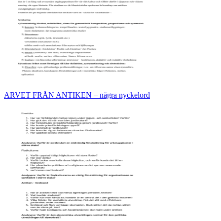
ARVET FRÅN ANTIKEN – några nyckelord