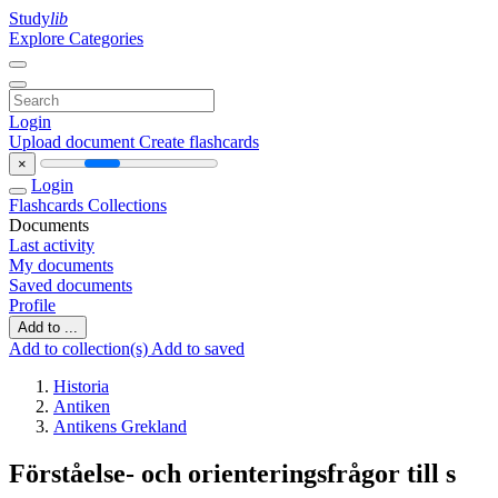
Study
lib
Explore Categories
Login
Upload document
Create flashcards
×
Login
Flashcards
Collections
Documents
Last activity
My documents
Saved documents
Profile
Add to ...
Add to collection(s)
Add to saved
Historia
Antiken
Antikens Grekland
Förståelse- och orienteringsfrågor till s