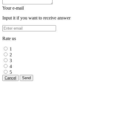
Your e-mail
Input it if you want to receive answer
Rate us
1
2
3
4
5
Cancel
Send