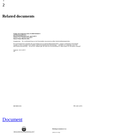
-
Related documents
Document