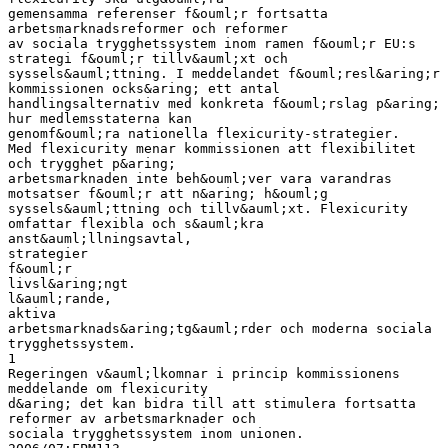
gemensamma referenser f&ouml;r fortsatta
arbetsmarknadsreformer och reformer
av sociala trygghetssystem inom ramen f&ouml;r EU:s
strategi f&ouml;r tillv&auml;xt och
syssels&auml;ttning. I meddelandet f&ouml;resl&aring;r
kommissionen ocks&aring; ett antal
handlingsalternativ med konkreta f&ouml;rslag p&aring;
hur medlemsstaterna kan
genomf&ouml;ra nationella flexicurity-strategier.
Med flexicurity menar kommissionen att flexibilitet
och trygghet p&aring;
arbetsmarknaden inte beh&ouml;ver vara varandras
motsatser f&ouml;r att n&aring; h&ouml;g
syssels&auml;ttning och tillv&auml;xt. Flexicurity
omfattar flexibla och s&auml;kra
anst&auml;llningsavtal,
strategier
f&ouml;r
livsl&aring;ngt
l&auml;rande,
aktiva
arbetsmarknads&aring;tg&auml;rder och moderna sociala
trygghetssystem.
1
Regeringen v&auml;lkomnar i princip kommissionens
meddelande om flexicurity
d&aring; det kan bidra till att stimulera fortsatta
reformer av arbetsmarknader och
sociala trygghetssystem inom unionen.