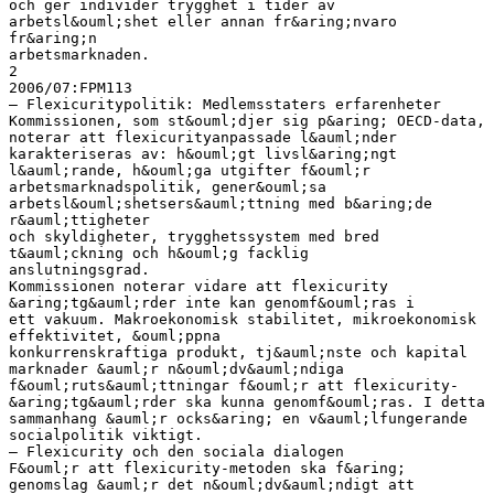
och ger individer trygghet i tider av
arbetsl&ouml;shet eller annan fr&aring;nvaro
fr&aring;n
arbetsmarknaden.
2
2006/07:FPM113
– Flexicuritypolitik: Medlemsstaters erfarenheter
Kommissionen, som st&ouml;djer sig p&aring; OECD-data,
noterar att flexicurityanpassade l&auml;nder
karakteriseras av: h&ouml;gt livsl&aring;ngt
l&auml;rande, h&ouml;ga utgifter f&ouml;r
arbetsmarknadspolitik, gener&ouml;sa
arbetsl&ouml;shetsers&auml;ttning med b&aring;de
r&auml;ttigheter
och skyldigheter, trygghetssystem med bred
t&auml;ckning och h&ouml;g facklig
anslutningsgrad.
Kommissionen noterar vidare att flexicurity
&aring;tg&auml;rder inte kan genomf&ouml;ras i
ett vakuum. Makroekonomisk stabilitet, mikroekonomisk
effektivitet, &ouml;ppna
konkurrenskraftiga produkt, tj&auml;nste och kapital
marknader &auml;r n&ouml;dv&auml;ndiga
f&ouml;ruts&auml;ttningar f&ouml;r att flexicurity-
&aring;tg&auml;rder ska kunna genomf&ouml;ras. I detta
sammanhang &auml;r ocks&aring; en v&auml;lfungerande
socialpolitik viktigt.
– Flexicurity och den sociala dialogen
F&ouml;r att flexicurity-metoden ska f&aring;
genomslag &auml;r det n&ouml;dv&auml;ndigt att