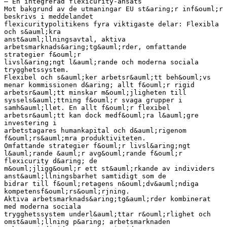
– En integrerad flexicurity-ansats
Mot bakgrund av de utmaningar EU st&aring;r inf&ouml;r
beskrivs i meddelandet
flexicuritypolitikens fyra viktigaste delar: Flexibla
och s&auml;kra
anst&auml;llningsavtal, aktiva
arbetsmarknads&aring;tg&auml;rder, omfattande
strategier f&ouml;r
livsl&aring;ngt l&auml;rande och moderna sociala
trygghetssystem.
Flexibel och s&auml;ker arbetsr&auml;tt beh&ouml;vs
menar kommissionen d&aring; allt f&ouml;r rigid
arbetsr&auml;tt minskar m&ouml;jligheten till
syssels&auml;ttning f&ouml;r svaga grupper i
samh&auml;llet. En allt f&ouml;r flexibel
arbetsr&auml;tt kan dock medf&ouml;ra l&auml;gre
investering i
arbetstagares humankapital och d&auml;rigenom
f&ouml;rs&auml;mra produktiviteten.
Omfattande strategier f&ouml;r livsl&aring;ngt
l&auml;rande &auml;r avg&ouml;rande f&ouml;r
flexicurity d&aring; de
m&ouml;jligg&ouml;r ett st&auml;rkande av individers
anst&auml;llningsbarhet samtidigt som de
bidrar till f&ouml;retagens n&ouml;dv&auml;ndiga
kompetensf&ouml;rs&ouml;rjning.
Aktiva arbetsmarknads&aring;tg&auml;rder kombinerat
med moderna sociala
trygghetssystem underl&auml;ttar r&ouml;rlighet och
omst&auml;llning p&aring; arbetsmarknaden