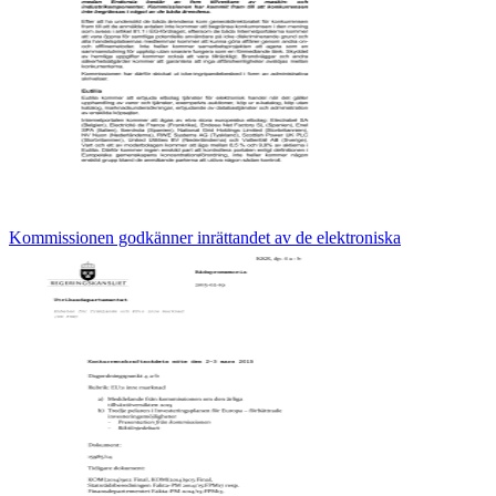
Kommissionen godkänner inrättandet av de elektroniska