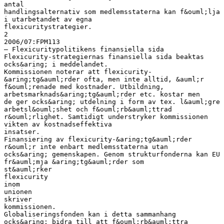
antal
handlingsalternativ som medlemsstaterna kan f&ouml;lja
i utarbetandet av egna
flexicuritystrategier.
2
2006/07:FPM113
– Flexicuritypolitikens finansiella sida
Flexicurity-strategiernas finansiella sida beaktas
ocks&aring; i meddelandet.
Kommissionen noterar att flexicurity-
&aring;tg&auml;rder ofta, men inte alltid, &auml;r
f&ouml;renade med kostnader. Utbildning,
arbetsmarknads&aring;tg&auml;rder etc. kostar men
de ger ocks&aring; utdelning i form av tex. l&auml;gre
arbetsl&ouml;shet och f&ouml;rb&auml;ttrad
r&ouml;rlighet. Samtidigt understryker kommissionen
vikten av kostnadseffektiva
insatser.
Finansiering av flexicurity-&aring;tg&auml;rder
r&ouml;r inte enbart medlemsstaterna utan
ocks&aring; gemenskapen. Genom strukturfonderna kan EU
fr&auml;mja &aring;tg&auml;rder som
st&auml;rker
flexicurity
inom
unionen
skriver
kommissionen.
Globaliseringsfonden kan i detta sammanhang
ocks&aring; bidra till att f&ouml;rb&auml;ttra