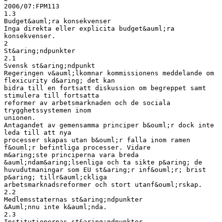
2006/07:FPM113
1.3
Budget&auml;ra konsekvenser
Inga direkta eller explicita budget&auml;ra
konsekvenser.
2
St&aring;ndpunkter
2.1
Svensk st&aring;ndpunkt
Regeringen v&auml;lkomnar kommissionens meddelande om
flexicurity d&aring; det kan
bidra till en fortsatt diskussion om begreppet samt
stimulera till fortsatta
reformer av arbetsmarknaden och de sociala
trygghetssystemen inom
unionen.
Antagandet av gemensamma principer b&ouml;r dock inte
leda till att nya
processer skapas utan b&ouml;r falla inom ramen
f&ouml;r befintliga processer. Vidare
m&aring;ste principerna vara breda
&auml;ndam&aring;lsenliga och ta sikte p&aring; de
huvudutmaningar som EU st&aring;r inf&ouml;r; brist
p&aring; tillr&auml;ckliga
arbetsmarknadsreformer och stort utanf&ouml;rskap.
2.2
Medlemsstaternas st&aring;ndpunkter
&Auml;nnu inte k&auml;nda.
2.3
Institutionernas st&aring;ndpunkter