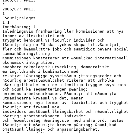
2006/07:FPM113
2
2006/07:FPM113
1
F&ouml;rslaget
1.1
Inneh&aring;ll
Inledningsvis framh&aring;ller kommissionen att nya
former av flexibilitet och
trygghet beh&ouml;vs f&ouml;r individer och
f&ouml;retag om EU ska lyckas skapa tillv&auml;xt,
fler och b&auml;ttre jobb och samtidigt bevara social
sammanh&aring;llning.
Kommissionen konstaterar att &ouml;kad internationell
ekonomisk integration,
snabbare teknologisk utveckling, demografiskt
&aring;ldrande i kombination med
relativt l&aring;ga syssels&auml;ttningsgrader och
h&ouml;g arbetsl&ouml;shet riskerar att urholka
h&aring;llbarheten i de offentliga trygghetssystemen
och &ouml;ka segmenteringen p&aring;
unionens arbetsmarknader. F&ouml;r att m&ouml;ta
utmaningarna kr&auml;vs det, menar
kommissionen, nya former av flexibilitet och trygghet
f&ouml;r att fr&auml;mja
individers anst&auml;llningsbarhet och r&ouml;rlighet
p&aring; arbetsmarknaden. Individer
och f&ouml;retag m&aring;ste, med andra ord, rustas
f&ouml;r att m&ouml;ta kraven p&aring; &ouml;kad
omst&auml;llnings- och anpassningsbarhet.