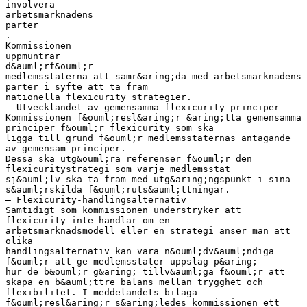
involvera
arbetsmarknadens
parter
.
Kommissionen
uppmuntrar
d&auml;rf&ouml;r
medlemsstaterna att samr&aring;da med arbetsmarknadens
parter i syfte att ta fram
nationella flexicurity strategier.
– Utvecklandet av gemensamma flexicurity-principer
Kommissionen f&ouml;resl&aring;r &aring;tta gemensamma
principer f&ouml;r flexicurity som ska
ligga till grund f&ouml;r medlemsstaternas antagande
av gemensam principer.
Dessa ska utg&ouml;ra referenser f&ouml;r den
flexicuritystrategi som varje medlemsstat
sj&auml;lv ska ta fram med utg&aring;ngspunkt i sina
s&auml;rskilda f&ouml;ruts&auml;ttningar.
– Flexicurity-handlingsalternativ
Samtidigt som kommissionen understryker att
flexicurity inte handlar om en
arbetsmarknadsmodell eller en strategi anser man att
olika
handlingsalternativ kan vara n&ouml;dv&auml;ndiga
f&ouml;r att ge medlemsstater uppslag p&aring;
hur de b&ouml;r g&aring; tillv&auml;ga f&ouml;r att
skapa en b&auml;ttre balans mellan trygghet och
flexibilitet. I meddelandets bilaga
f&ouml;resl&aring;r s&aring;ledes kommissionen ett