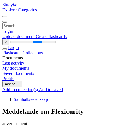
Study
lib
Explore Categories
Login
Upload document
Create flashcards
×
Login
Flashcards
Collections
Documents
Last activity
My documents
Saved documents
Profile
Add to ...
Add to collection(s)
Add to saved
Samhällsvetenskap
Meddelande om Flexicurity
advertisement