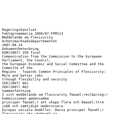
Regeringskansliet
Faktapromemoria 2006/07:FPM113
Meddelande om Flexicurity
Arbetsmarknadsdepartementet
2007-08-24
Dokumentbeteckning
KOM(2007) 359 final
Communication from the Commission to the European
Parliament, the Council,
the European Economic and Social Committee and the
Committe of the
Regions - Towards Common Principles of Flexicurity:
More and better jobs
trhough flexibility and security
SEK(2007) 861
SEK(2007) 862
Sammanfattning
I sitt meddelande om flexicurity f&ouml;resl&aring;r
kommissionen gemensamma
principer f&ouml;r att skapa flera och b&auml;ttre
jobb och samtidigt modernisera
Europas sociala modeller. Dessa principer f&ouml;r
flexicurity ska utg&ouml;ra