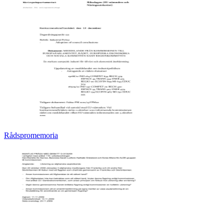
Rådspromemoria