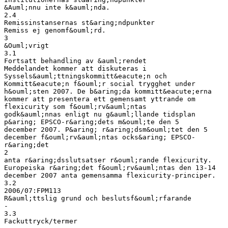
&Auml;nnu inte k&auml;nda.
2.4
Remissinstansernas st&aring;ndpunkter
Remiss ej genomf&ouml;rd.
3
&Ouml;vrigt
3.1
Fortsatt behandling av &auml;rendet
Meddelandet kommer att diskuteras i
Syssels&auml;ttningskommitt&eacute;n och
Kommitt&eacute;n f&ouml;r social trygghet under
h&ouml;sten 2007. De b&aring;da kommitt&eacute;erna
kommer att presentera ett gemensamt yttrande om
flexicurity som f&ouml;rv&auml;ntas
godk&auml;nnas enligt nu g&auml;llande tidsplan
p&aring; EPSCO-r&aring;dets m&ouml;te den 5
december 2007. P&aring; r&aring;dsm&ouml;tet den 5
december f&ouml;rv&auml;ntas ocks&aring; EPSCO-
r&aring;det
2
anta r&aring;dsslutsatser r&ouml;rande flexicurity.
Europeiska r&aring;det f&ouml;rv&auml;ntas den 13-14
december 2007 anta gemensamma flexicurity-principer.
3.2
2006/07:FPM113
R&auml;ttslig grund och beslutsf&ouml;rfarande
-
3.3
Fackuttryck/termer