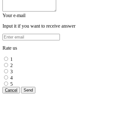
Your e-mail
Input it if you want to receive answer
Rate us
1
2
3
4
5
Cancel
Send