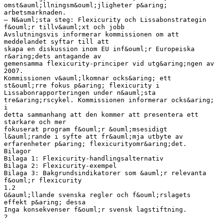
omst&auml;llningsm&ouml;jligheter p&aring;
arbetsmarknaden.
– N&auml;sta steg: Flexicurity och Lissabonstrategin
f&ouml;r tillv&auml;xt och jobb
Avslutningsvis informerar kommissionen om att
meddelandet syftar till att
skapa en diskussion inom EU inf&ouml;r Europeiska
r&aring;dets antagande av
gemensamma flexicurity-principer vid utg&aring;ngen av
2007.
Kommissionen v&auml;lkomnar ocks&aring; ett
st&ouml;rre fokus p&aring; flexicurity i
Lissabonrapporteringen under n&auml;sta
tre&aring;rscykel. Kommissionen informerar ocks&aring;
i
detta sammanhang att den kommer att presentera ett
starkare och mer
fokuserat program f&ouml;r &ouml;msesidigt
l&auml;rande i syfte att fr&auml;mja utbyte av
erfarenheter p&aring; flexicurityomr&aring;det.
Bilagor
Bilaga 1: Flexicurity-handlingsalternativ
Bilaga 2: Flexicurity-exempel
Bilaga 3: Bakgrundsindikatorer som &auml;r relevanta
f&ouml;r flexicurity
1.2
G&auml;llande svenska regler och f&ouml;rslagets
effekt p&aring; dessa
Inga konsekvenser f&ouml;r svensk lagstiftning.
2