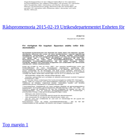
Rådspromemoria 2015-02-19 Utrikesdepartementet Enheten för
Top margin 1