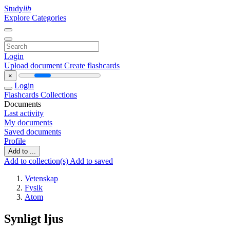
Study
lib
Explore Categories
Login
Upload document
Create flashcards
×
Login
Flashcards
Collections
Documents
Last activity
My documents
Saved documents
Profile
Add to ...
Add to collection(s)
Add to saved
Vetenskap
Fysik
Atom
Synligt ljus