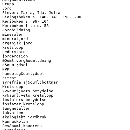
Grupp 3
Jord
Elever: Maria, Ida, Julia
Biologiboken s. 140- 141, 198- 200
Kemiboken s. 96- 104,
Kemiboken lila s. 53
Jordbildning
mineraler
mineraljord
organisk jord
kretslopp
nedbrytare
jorderosion
&Ouml;verg&ouml;dning
g&ouml;dsel
NPK
handelsg&ouml;dsel
nitrat
syrefria sj&ouml;bottnar
Kretslopp
kv&auml;vets betydelse
kv&auml;vets kretslopp
fosfaters betydelse
fosfater kretslopp
tungmetaller
lakvatten
ekologiskt jordbruk
Hannaskolan
Bes&ouml;ksadress