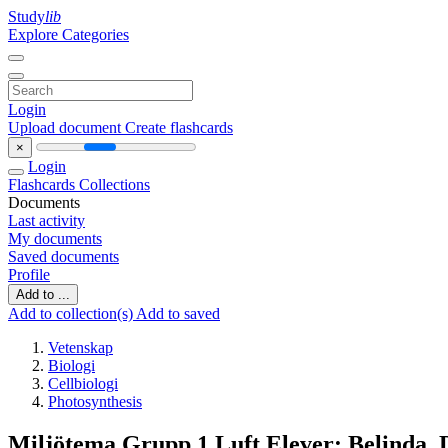
Study
lib
Explore Categories
Login
Upload document
Create flashcards
×
Login
Flashcards
Collections
Documents
Last activity
My documents
Saved documents
Profile
Add to ...
Add to collection(s)
Add to saved
Vetenskap
Biologi
Cellbiologi
Photosynthesis
Miljötema Grupp 1 Luft Elever: Belinda, D