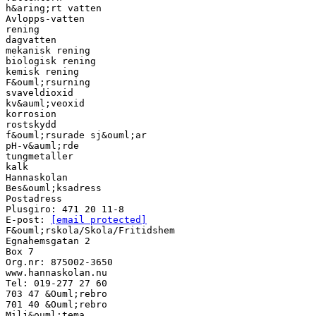
h&aring;rt vatten
Avlopps-vatten
rening
dagvatten
mekanisk rening
biologisk rening
kemisk rening
F&ouml;rsurning
svaveldioxid
kv&auml;veoxid
korrosion
rostskydd
f&ouml;rsurade sj&ouml;ar
pH-v&auml;rde
tungmetaller
kalk
Hannaskolan
Bes&ouml;ksadress
Postadress
Plusgiro: 471 20 11-8
E-post:
[email protected]
F&ouml;rskola/Skola/Fritidshem
Egnahemsgatan 2
Box 7
Org.nr: 875002-3650
www.hannaskolan.nu
Tel: 019-277 27 60
703 47 &Ouml;rebro
701 40 &Ouml;rebro
Milj&ouml;tema