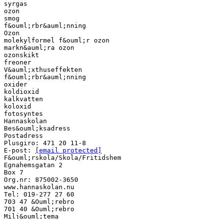
syrgas
ozon
smog
f&ouml;rbr&auml;nning
Ozon
molekylformel f&ouml;r ozon
markn&auml;ra ozon
ozonskikt
freoner
V&auml;xthuseffekten
f&ouml;rbr&auml;nning
oxider
koldioxid
kalkvatten
koloxid
fotosyntes
Hannaskolan
Bes&ouml;ksadress
Postadress
Plusgiro: 471 20 11-8
E-post:
[email protected]
F&ouml;rskola/Skola/Fritidshem
Egnahemsgatan 2
Box 7
Org.nr: 875002-3650
www.hannaskolan.nu
Tel: 019-277 27 60
703 47 &Ouml;rebro
701 40 &Ouml;rebro
Milj&ouml;tema