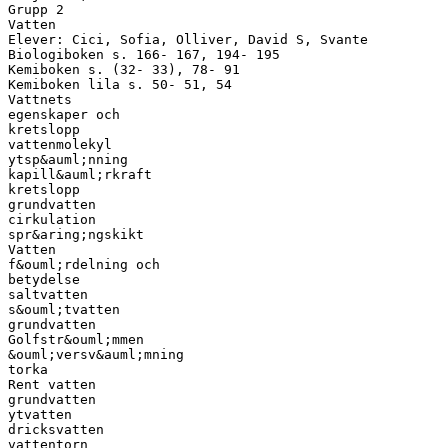
Grupp 2
Vatten
Elever: Cici, Sofia, Olliver, David S, Svante
Biologiboken s. 166- 167, 194- 195
Kemiboken s. (32- 33), 78- 91
Kemiboken lila s. 50- 51, 54
Vattnets
egenskaper och
kretslopp
vattenmolekyl
ytsp&auml;nning
kapill&auml;rkraft
kretslopp
grundvatten
cirkulation
spr&aring;ngskikt
Vatten
f&ouml;rdelning och
betydelse
saltvatten
s&ouml;tvatten
grundvatten
Golfstr&ouml;mmen
&ouml;versv&auml;mning
torka
Rent vatten
grundvatten
ytvatten
dricksvatten
vattentorn