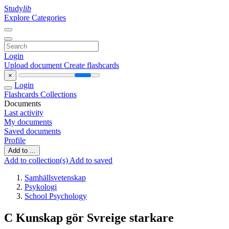
Study
lib
Explore Categories
Login
Upload document
Create flashcards
×
Login
Flashcards
Collections
Documents
Last activity
My documents
Saved documents
Profile
Add to ...
Add to collection(s)
Add to saved
Samhällsvetenskap
Psykologi
School Psychology
C Kunskap gör Svreige starkare