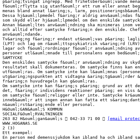
p&aring;tvingat ingrepp. Med frihetsber&ouml;vande men
f&ouml;rflytta sig utanf&ouml;r ett rum eller annat beg
menas bland annat l&aring;s, larm, positioneringsb&auml
Dessa hj&auml;lpmedel f&aring;r aldrig anv&auml;ndas f&
som skydd eller hj&auml;lpmedel om den enskilde samtyck
Annan b&auml;ltes anv&auml;ndning ska minimeras inom ve
och alltid efter samtycke fr&aring;n den enskilde. Chef
anv&auml;ndande.
Tv&aring;ng f&aring;r endast ut&ouml;vas p&aring; lagli
(LPT) och lag om r&auml;ttspsykiatrisk v&aring;rd (LRV)
lagar och f&ouml;rordningar f&ouml;r anv&auml;ndning av
personer utl&auml;mnade till personalens egen bed&ouml;
SAMTYCKE
Den enskildes samtycke f&ouml;r anv&auml;ndning av sky
resultatet skall dokumenteras. Om samtycke finns kan en
utf&ouml;ras. Om samtycke inte kan l&auml;mnas (person
utg&aring;ngspunkten att vidtagna &aring;tg&auml;rder &
fr&aring;n huvudregeln kan g&ouml;ras.
Om samtycke inte kan f&aring;s p&aring; grund av att de
det, f&aring;r individens reaktioner p&aring; en viss &
om samtycke f&ouml;religger eller inte. Samtycke kr&aum
inneb&auml;r att ingen annan kan fatta ett s&aring;dant
n&auml;rst&aring;ende eller personal.
H&Ouml;GAN&Auml;S KOMMUN
SOCIALF&Ouml;RVALTNINGEN
263 82 H&ouml;gan&auml;s  042-33 71 00 
[email protec
WWW.HOGANAS.SE
2 (3)
Ett exempel:
En person med demenssjukdom kan ibland ha och ibland sa