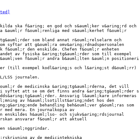
ted]
kilda ska f&aring; en god och s&auml;ker v&aring;rd och
a &auml;r f&ouml;renliga med s&auml;kerhet f&ouml;r
tg&auml;rder som bland annat r&ouml;relselarm och
om syftar att g&ouml;ra omv&aring;rdnadspersonalen
k f&ouml;r den enskilde. Chefen f&ouml;r enheten
andet av fysiska &aring;tg&auml;rder som till exempel
&auml;ven f&ouml;r andra b&auml;lten &auml;n positioneri
er (till exempel kodl&aring;s och l&aring;st d&ouml;rr) 
L/LSS journalen.
&ouml;r de medicinska &aring;tg&auml;rderna, det vill
i syftet att se om det finns andra &aring;tg&auml;rder s
dds&aring;tg&auml;rder. Ansvarig l&auml;kare informeras 
l;mning av h&auml;lsotillst&aring;ndet hos den
ng;g&aring;ende behandling beh&ouml;ver g&ouml;ras som
r med mera. En journalkopia av
n enskildes h&auml;lso- och sjukv&aring;rdsjournal
rskan ansvarar f&ouml;r att aktuell
den s&auml;nggrindar.
;rskrivning av de medicintekniska