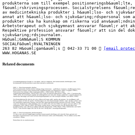
produkterna som till exempel positioneringsb&auml;lte,
f&ouml;rskrivningsprocessen. Socialstyrelsens f&ouml;re
av medicintekniska produkter i h&auml;lso- och sjukv&ar
annat att h&auml;lso- och sjukv&aring;rdspersonal som a
produkter ska ha kunskap om riskerna vid anv&auml;ndnin
Arbetsterapeut och sjukgymnast ansvarar f&ouml;r att ak
Respektive profession ansvarar f&ouml;r att sin del dok
sjukv&aring;rdsjournalen.
H&Ouml;GAN&Auml;S KOMMUN
SOCIALF&Ouml;RVALTNINGEN
263 82 H&ouml;gan&auml;s  042-33 71 00 
[email protec
Related documents