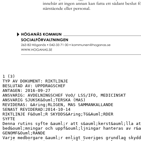
1 (3)
TYP AV DOKUMENT: RIKTLINJE
BESLUTAD AV: UPPDRAGSCHEF
ANTAGEN: 2016-09-27
ANSVARIG: AVDELNINGSCHEF VoO/ LSS/IFO, MEDICINSKT
ANSVARIG SJUKSK&Ouml;TERSKA (MAS)
REVIDERAS: &Aring;RLIGEN, MAS SAMMANKALLANDE
SENAST REVIDERAD:2014-10-14
RIKTLINJE F&Ouml;R SKYDDS&Aring;TG&Auml;RDER
SYFTE
Denna rutins syfte &auml;r att s&auml;kerst&auml;lla at
bed&ouml;mningar och uppf&ouml;ljningar hanteras av r&a
GENOMF&Ouml;RANDE
Varje medborgare &auml;r enligt Sveriges grundlag skydd