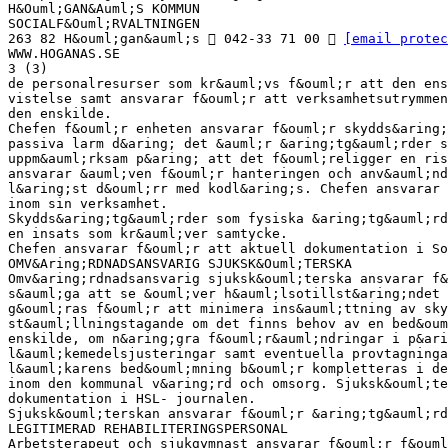
H&Ouml;GAN&Auml;S KOMMUN
SOCIALF&Ouml;RVALTNINGEN
263 82 H&ouml;gan&auml;s  042-33 71 00 
[email protec
WWW.HOGANAS.SE
3 (3)
de personalresurser som kr&auml;vs f&ouml;r att den ens
vistelse samt ansvarar f&ouml;r att verksamhetsutrymmen
den enskilde.
Chefen f&ouml;r enheten ansvarar f&ouml;r skydds&aring;
passiva larm d&aring; det &auml;r &aring;tg&auml;rder s
uppm&auml;rksam p&aring; att det f&ouml;religger en ris
ansvarar &auml;ven f&ouml;r hanteringen och anv&auml;nd
l&aring;st d&ouml;rr med kodl&aring;s. Chefen ansvarar 
inom sin verksamhet.
Skydds&aring;tg&auml;rder som fysiska &aring;tg&auml;rd
en insats som kr&auml;ver samtycke.
Chefen ansvarar f&ouml;r att aktuell dokumentation i So
OMV&Aring;RDNADSANSVARIG SJUKSK&Ouml;TERSKA
Omv&aring;rdnadsansvarig sjuksk&ouml;terska ansvarar f
s&auml;ga att se &ouml;ver h&auml;lsotillst&aring;ndet 
g&ouml;ras f&ouml;r att minimera ins&auml;ttning av sky
st&auml;llningstagande om det finns behov av en bed&oum
enskilde, om n&aring;gra f&ouml;r&auml;ndringar i p&ari
l&auml;kemedelsjusteringar samt eventuella provtagninga
l&auml;karens bed&ouml;mning b&ouml;r kompletteras i de
inom den kommunal v&aring;rd och omsorg. Sjuksk&ouml;te
dokumentation i HSL- journalen.
Sjuksk&ouml;terskan ansvarar f&ouml;r &aring;tg&auml;r
LEGITIMERAD REHABILITERINGSPERSONAL
Arbetsterapeut och sjukgymnast ansvarar f&ouml;r f&ouml