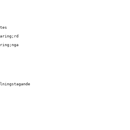
tes
aring;rd
ring;nga
lningstagande