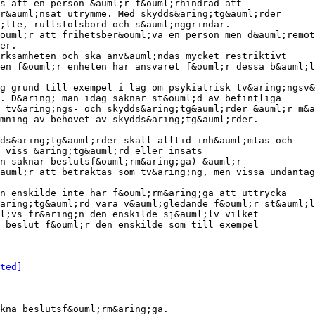
as att en person &auml;r f&ouml;rhindrad att
r&auml;nsat utrymme. Med skydds&aring;tg&auml;rder
;lte, rullstolsbord och s&auml;nggrindar.
ouml;r att frihetsber&ouml;va en person men d&auml;remot
er.
rksamheten och ska anv&auml;ndas mycket restriktivt
en f&ouml;r enheten har ansvaret f&ouml;r dessa b&auml;l
g grund till exempel i lag om psykiatrisk tv&aring;ngsv&
. D&aring; man idag saknar st&ouml;d av befintliga
 tv&aring;ngs- och skydds&aring;tg&auml;rder &auml;r m&a
mning av behovet av skydds&aring;tg&auml;rder.
dds&aring;tg&auml;rder skall alltid inh&auml;mtas och
 viss &aring;tg&auml;rd eller insats
en saknar beslutsf&ouml;rm&aring;ga) &auml;r
auml;r att betraktas som tv&aring;ng, men vissa undantag
n enskilde inte har f&ouml;rm&aring;ga att uttrycka
aring;tg&auml;rd vara v&auml;gledande f&ouml;r st&auml;l
l;vs fr&aring;n den enskilde sj&auml;lv vilket
 beslut f&ouml;r den enskilde som till exempel
ted]
kna beslutsf&ouml;rm&aring;ga.