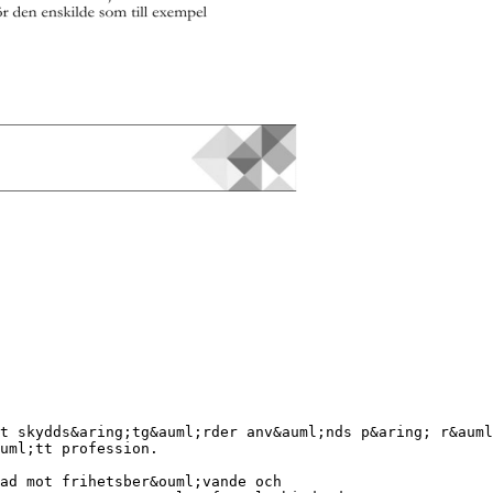
t skydds&aring;tg&auml;rder anv&auml;nds p&aring; r&auml
uml;tt profession.
ad mot frihetsber&ouml;vande och