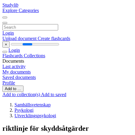
Study
lib
Explore Categories
Login
Upload document
Create flashcards
×
Login
Flashcards
Collections
Documents
Last activity
My documents
Saved documents
Profile
Add to ...
Add to collection(s)
Add to saved
Samhällsvetenskap
Psykologi
Utvecklingspsykologi
riktlinje för skyddsåtgärder