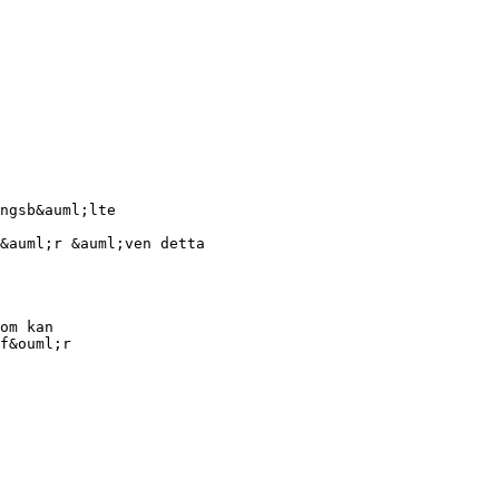
ngsb&auml;lte
&auml;r &auml;ven detta
om kan
f&ouml;r