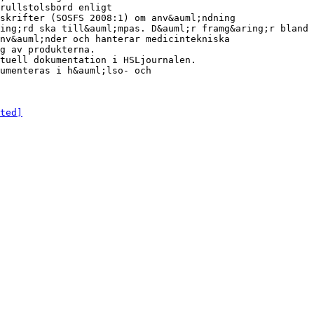
 rullstolsbord enligt
skrifter (SOSFS 2008:1) om anv&auml;ndning
ing;rd ska till&auml;mpas. D&auml;r framg&aring;r bland
nv&auml;nder och hanterar medicintekniska
g av produkterna.
tuell dokumentation i HSLjournalen.
umenteras i h&auml;lso- och
ted]