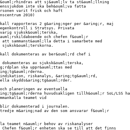
&ouml;rhindras att sj&auml;lv ta st&auml;llning
enssjukdom inte ska beh&ouml;va fatta
rsonen varit frisk och haft
nscentrum 2010)
kall rapporteras 2 g&aring;nger per &aring;r, maj
egenkontroll i Stratsys. Privata
varig sjuksk&ouml;terska,
auml;rskildaboende och chefen f&ouml;r
 att sammanst&auml;lla detta i samarbete med
 sjuksk&ouml;terskorna.
kall dokumenteras av ber&ouml;rd chef i
 dokumenteras av sjuksk&ouml;terska,
g;rdplan ska uppr&auml;ttas med
ing;tg&auml;rderna.
indikation, riskanalys, &aring;tg&auml;rd,
ella skydds&aring;tg&auml;rder.
och planeringen av eventuella
ing;tg&auml;rderna huvudsakligen tillh&ouml;r SoL/LSS ha
ammankalla teamet vid
blir dokumenterad i journalen.
tredje m&aring;nad av den som ansvarar f&ouml;r
la teamet n&auml;r behov av riskanalyser
 Chefen f&ouml;r enheten ska se till att det finns