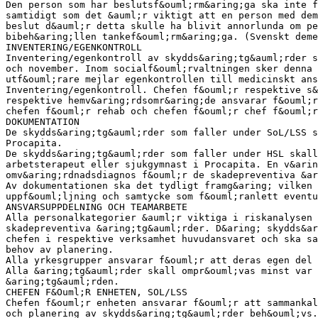
Den person som har beslutsf&ouml;rm&aring;ga ska inte f
samtidigt som det &auml;r viktigt att en person med dem
beslut d&auml;r detta skulle ha blivit annorlunda om pe
bibeh&aring;llen tankef&ouml;rm&aring;ga. (Svenskt deme
INVENTERING/EGENKONTROLL
Inventering/egenkontroll av skydds&aring;tg&auml;rder s
och november. Inom socialf&ouml;rvaltningen sker denna 
utf&ouml;rare mejlar egenkontrollen till medicinskt ans
Inventering/egenkontroll. Chefen f&ouml;r respektive s&
respektive hemv&aring;rdsomr&aring;de ansvarar f&ouml;r
chefen f&ouml;r rehab och chefen f&ouml;r chef f&ouml;r
DOKUMENTATION
De skydds&aring;tg&auml;rder som faller under SoL/LSS s
Procapita.
De skydds&aring;tg&auml;rder som faller under HSL skall
arbetsterapeut eller sjukgymnast i Procapita. En v&arin
omv&aring;rdnadsdiagnos f&ouml;r de skadepreventiva &ar
Av dokumentationen ska det tydligt framg&aring; vilken 
uppf&ouml;ljning och samtycke som f&ouml;ranlett eventu
ANSVARSUPPDELNING OCH TEAMARBETE
Alla personalkategorier &auml;r viktiga i riskanalysen 
skadepreventiva &aring;tg&auml;rder. D&aring; skydds&ar
chefen i respektive verksamhet huvudansvaret och ska s
behov av planering.
Alla yrkesgrupper ansvarar f&ouml;r att deras egen del 
Alla &aring;tg&auml;rder skall ompr&ouml;vas minst var 
&aring;tg&auml;rden.
CHEFEN F&Ouml;R ENHETEN, SOL/LSS
Chefen f&ouml;r enheten ansvarar f&ouml;r att sammankal
och planering av skydds&aring;tg&auml;rder beh&ouml;vs.