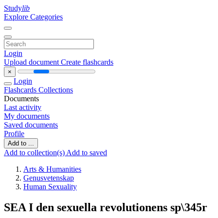
Study
lib
Explore Categories
Login
Upload document
Create flashcards
×
Login
Flashcards
Collections
Documents
Last activity
My documents
Saved documents
Profile
Add to ...
Add to collection(s)
Add to saved
Arts & Humanities
Genusvetenskap
Human Sexuality
SEA I den sexuella revolutionens sp\345r