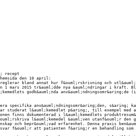
; recept
hemsida den 10 april:
reglerar bland annat hur f&ouml;rskrivning och utl&auml;
n 1 mars 2015 tr&auml;dde nya &auml;ndringar i kraft. Bl
;kemedlets godk&auml;nda anv&auml;ndningsomr&aring;de (i
era specifika anv&auml;ndningsomr&aring;den, s&aring; ka
ar studerat l&auml;kemedlet p&aring;, till exempel med a
onen finns dokumenterad i l&auml;kemedlets produktresum&
ouml;rskriva l&auml;kemedel &auml;ven utanf&ouml;r den g
nskap och bepr&ouml;vad erfarenhet. Denna praxis ben&aum
svar f&ouml;r att patienten f&aring;r en behandling som 