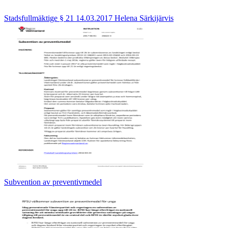
Stadsfullmäktige § 21 14.03.2017 Helena Särkijärvis
Subvention av preventivmedel