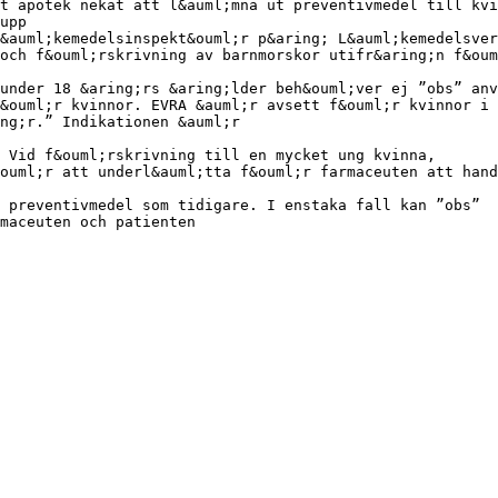
t apotek nekat att l&auml;mna ut preventivmedel till kvi
upp
&auml;kemedelsinspekt&ouml;r p&aring; L&auml;kemedelsver
och f&ouml;rskrivning av barnmorskor utifr&aring;n f&oum
under 18 &aring;rs &aring;lder beh&ouml;ver ej ”obs” anv
&ouml;r kvinnor. EVRA &auml;r avsett f&ouml;r kvinnor i
ng;r.” Indikationen &auml;r
 Vid f&ouml;rskrivning till en mycket ung kvinna,
ouml;r att underl&auml;tta f&ouml;r farmaceuten att hand
 preventivmedel som tidigare. I enstaka fall kan ”obs”
maceuten och patienten