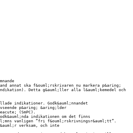
mnande
and annat ska f&ouml;rskrivaren nu markera p&aring;
ndikation). Detta g&auml;ller alla l&auml;kemedel och
llade indikationer. Godk&auml;nnandet
vseende p&aring; &aring;lder
eacute; (SmPC).
odk&auml;nda indikationen om det finns
l;mns vanligen ”fri f&ouml;rskrivningsr&auml;tt”.
&auml;r verksam, och inte