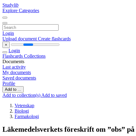
Study
lib
Explore Categories
Login
Upload document
Create flashcards
×
Login
Flashcards
Collections
Documents
Last activity
My documents
Saved documents
Profile
Add to ...
Add to collection(s)
Add to saved
Vetenskap
Biologi
Farmakologi
Läkemedelsverkets föreskrift om ”obs” på