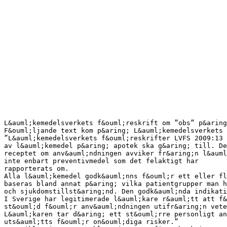
L&auml;kemedelsverkets f&ouml;reskrift om ”obs” p&aring
F&ouml;ljande text kom p&aring; L&auml;kemedelsverkets 
”L&auml;kemedelsverkets f&ouml;reskrifter LVFS 2009:13 
av l&auml;kemedel p&aring; apotek ska g&aring; till. De
receptet om anv&auml;ndningen avviker fr&aring;n l&auml
inte enbart preventivmedel som det felaktigt har
rapporterats om.
Alla l&auml;kemedel godk&auml;nns f&ouml;r ett eller fl
baseras bland annat p&aring; vilka patientgrupper man h
och sjukdomstillst&aring;nd. Den godk&auml;nda indikati
I Sverige har legitimerade l&auml;kare r&auml;tt att f&
st&ouml;d f&ouml;r anv&auml;ndningen utifr&aring;n vete
L&auml;karen tar d&aring; ett st&ouml;rre personligt an
uts&auml;tts f&ouml;r on&ouml;diga risker.”