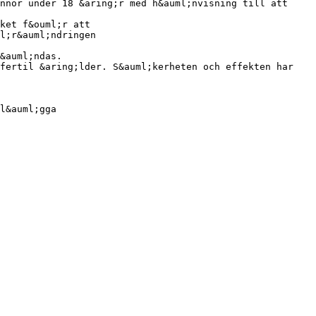
nnor under 18 &aring;r med h&auml;nvisning till att
ket f&ouml;r att
l;r&auml;ndringen
&auml;ndas.
 fertil &aring;lder. S&auml;kerheten och effekten har
l&auml;gga