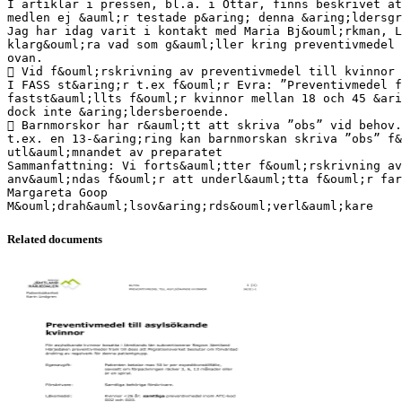
I artiklar i pressen, bl.a. i Ottar, finns beskrivet at
medlen ej &auml;r testade p&aring; denna &aring;ldersgr
Jag har idag varit i kontakt med Maria Bj&ouml;rkman, L
klarg&ouml;ra vad som g&auml;ller kring preventivmedel 
ovan.
 Vid f&ouml;rskrivning av preventivmedel till kvinnor 
I FASS st&aring;r t.ex f&ouml;r Evra: ”Preventivmedel f
fastst&auml;llts f&ouml;r kvinnor mellan 18 och 45 &ari
dock inte &aring;ldersberoende.
 Barnmorskor har r&auml;tt att skriva ”obs” vid behov.
t.ex. en 13-&aring;ring kan barnmorskan skriva ”obs” f&
utl&auml;mnandet av preparatet
Sammanfattning: Vi forts&auml;tter f&ouml;rskrivning av
anv&auml;ndas f&ouml;r att underl&auml;tta f&ouml;r far
Margareta Goop
Related documents