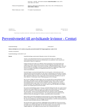
Preventivmedel till asylsökande kvinnor - Centuri