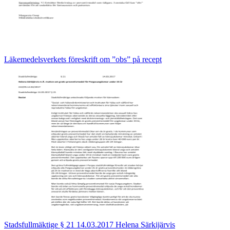
Läkemedelsverkets föreskrift om ”obs” på recept
Stadsfullmäktige § 21 14.03.2017 Helena Särkijärvis