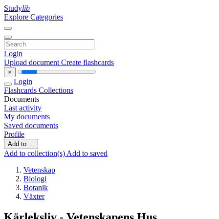
Study
lib
Explore Categories
Login
Upload document
Create flashcards
×
Login
Flashcards
Collections
Documents
Last activity
My documents
Saved documents
Profile
Add to ...
Add to collection(s)
Add to saved
Vetenskap
Biologi
Botanik
Växter
Kärleksliv - Vetenskapens Hus