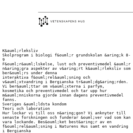
K&auml;rleksliv
Skolprogram i biologi f&ouml;r grundskolan &aring;k 8-
9
F&ouml;r&auml;lskelse, lust och preventivmedel &auml;r
n&aring;gra aspekter av v&aring;rt k&auml;rleksliv som
ber&ouml;rs under denna
interaktiva f&ouml;rel&auml;sning och
v&auml;xtvandring i Bergianska tr&auml;dg&aring;rden.
Vi ber&auml;ttar om v&auml;xterna i parfym,
kosmetika och preventivmedel och tar upp hur
m&auml;nniskorna gjorde innan dagens preventivmedel
fanns.
Sveriges &auml;ldsta kondom
Teori och laboration
Hur lockar vi till oss n&aring;gon? Vi anknyter till
senaste forskningen och funderar &ouml;ver vad som kan
vara lockande. Bes&ouml;ket best&aring;r av en
f&ouml;rel&auml;sning i Naturens Hus samt en vandring
i Bergianska