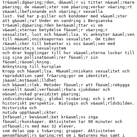
tr&auml;dg&aring;rden, d&auml;r vi tittar n&auml;rmare
p&aring; de v&auml;xter som p&aring;verkar v&aring;rt
v&auml;lbefinnande och v&aring;r sexuella
lust. Vad har p-piller och kondomer med v&auml;xter
att g&ouml;ra? Under en vandring i Bergianska
tr&auml;dg&aring;rden ber&auml;ttar vi om
v&auml;xternas betydelse f&ouml;r v&aring;r
sexualitet, lust och h&auml;lsa. Vi anknyter &auml;ven
till m&auml;nniskoapornas sexualitet. Om tiden
r&auml;cker till bekantar vi oss &auml;ven med
Linn&eacute;s sexualsystem
och drar kopplingar till hur v&auml;xterna lockar till
sig sina pollinat&ouml;rer f&ouml;r sin
f&ouml;r&ouml;kning.
Anknytning till kursplan
Kropp och h&auml;lsa. M&auml;nniskans sexualitet och
reproduktion samt fr&aring;gor om identitet,
j&auml;mst&auml;lldhet
och k&auml;rlek. Metoder f&ouml;r att f&ouml;rebygga
sexuellt &ouml;verf&ouml;rbara sjukdomar och
o&ouml;nskad graviditet p&aring;
individniv&aring;, global niv&aring; och i ett
historiskt perspektiv. Biologin och v&auml;rldsbilden.
Historiska och
nutida uppt&auml;ckter.
Inf&ouml;r bes&ouml;ket kr&auml;vs inga
f&ouml;rkunskaper. Aktiviteten tar 90 minuter och
utf&ouml;rs med max 32 elever,
som delas upp i tv&aring; grupper. Aktiviteten
genomf&ouml;rs &aring;ret om i Naturens Hus samt i