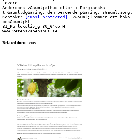
Edvard
Andersons v&auml;xthus eller i Bergianska
tr&auml;dg&aring;rden beroende p&aring; s&auml;song.
Kontakt:
[email protected]
. V&auml;lkommen att boka
bes&ouml;k!
BI_Karleksliv_gr89_04verH
Related documents