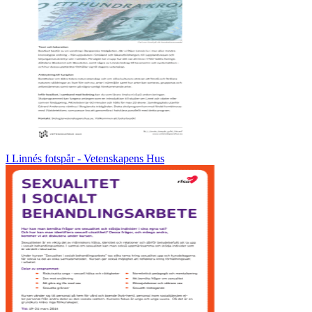
I Linnés fotspår - Vetenskapens Hus