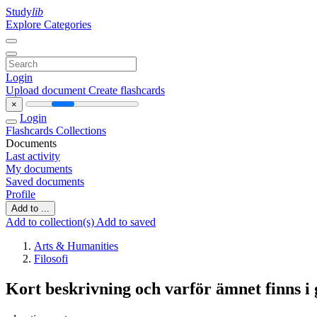
Study
lib
Explore Categories
Login
Upload document
Create flashcards
×
Login
Flashcards
Collections
Documents
Last activity
My documents
Saved documents
Profile
Add to ...
Add to collection(s)
Add to saved
Arts & Humanities
Filosofi
Kort beskrivning och varför ämnet finns 