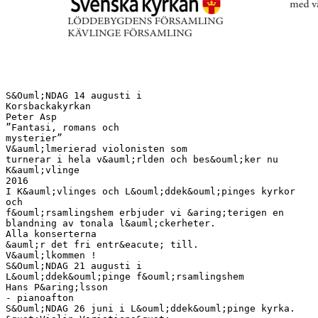
S&Ouml;NDAG 14 augusti i
Korsbackakyrkan
Peter Asp
”Fantasi, romans och
mysterier”
V&auml;lmerierad violonisten som
turnerar i hela v&auml;rlden och bes&ouml;ker nu
K&auml;vlinge
2016
I K&auml;vlinges och L&ouml;ddek&ouml;pinges kyrkor
och
f&ouml;rsamlingshem erbjuder vi &aring;terigen en
blandning av tonala l&auml;ckerheter.
Alla konserterna
&auml;r det fri entr&eacute; till.
V&auml;lkommen !
S&Ouml;NDAG 21 augusti i
L&ouml;ddek&ouml;pinge f&ouml;rsamlingshem
Hans P&aring;lsson
- pianoafton
S&Ouml;NDAG 26 juni i L&ouml;ddek&ouml;pinge kyrka.