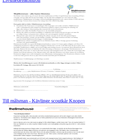
Livsmedelskontroll
Till målsman - Kävlinge scoutkår Knopen