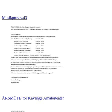
Musikprov v.43
ÅRSMÖTE för Kävlinge Amatörteater