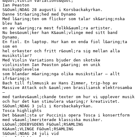
&quot;Violin Variations&quot;
Ian Peaston
S&Ouml;NDAG 28 augusti i Korsbackakyrkan.
Danne Str&aring;hed med Dynamo
Med l&aring;ten om flickor som talar sk&aring;nska
blev han
en av v&aring;ra mest folkk&auml;ra artister.
Nu bes&ouml;ker han K&auml;vlinge med sitt band
Dynamo.
En fiol. En laptop. Hur kan en enda fiol l&aring;ta
som en
hel orkester och fritt r&ouml;ra sig mellan alla
musikstilar?
Med Violin Variations bjuder den skotske
violinisten Ian Peaston p&aring; en unik
musikupplevelse
som blandar m&aring;nga olika musikstilar — allt
ifr&aring;n
Bach till filmmusik av Hans Zimmer, trip-hop av
Massive Attack och &auml;ven brasiliansk elektrosamba
—
med tankev&auml;ckande texter om hur vi upplever musik
och hur det kan stimulera v&aring;r kreativitet.
S&Ouml;NDAG 3 juli i Korsbackakyrkan.
Tosca highlights
Det b&auml;sta ur Puccinis opera Tosca i konsertform
med v&auml;lmeriterade klassiska musiker.
L&Ouml;DDEBYGDENS F&Ouml;RSAMLING
K&Auml;VLINGE F&Ouml;RSAMLING
S&Ouml;NDAG 24 juli vid