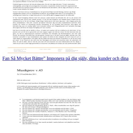
Fan Så Mycket Bättre” Imponera på dig själv, dina kunder och dina