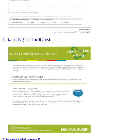
Läkarintyg för färdtjänst