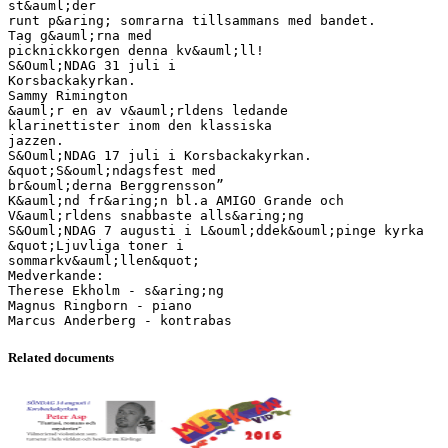
st&auml;der
runt p&aring; somrarna tillsammans med bandet.
Tag g&auml;rna med
picknickkorgen denna kv&auml;ll!
S&Ouml;NDAG 31 juli i
Korsbackakyrkan.
Sammy Rimington
&auml;r en av v&auml;rldens ledande
klarinettister inom den klassiska
jazzen.
S&Ouml;NDAG 17 juli i Korsbackakyrkan.
&quot;S&ouml;ndagsfest med
br&ouml;derna Berggrensson”
K&auml;nd fr&aring;n bl.a AMIGO Grande och
V&auml;rldens snabbaste alls&aring;ng
S&Ouml;NDAG 7 augusti i L&ouml;ddek&ouml;pinge kyrka
&quot;Ljuvliga toner i
sommarkv&auml;llen&quot;
Medverkande:
Therese Ekholm - s&aring;ng
Magnus Ringborn - piano
Related documents