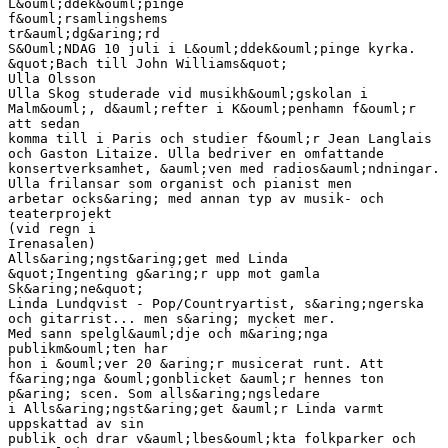
L&ouml;ddek&ouml;pinge
f&ouml;rsamlingshems
tr&auml;dg&aring;rd
S&Ouml;NDAG 10 juli i L&ouml;ddek&ouml;pinge kyrka.
&quot;Bach till John Williams&quot;
Ulla Olsson
Ulla Skog studerade vid musikh&ouml;gskolan i
Malm&ouml;, d&auml;refter i K&ouml;penhamn f&ouml;r
att sedan
komma till i Paris och studier f&ouml;r Jean Langlais
och Gaston Litaize. Ulla bedriver en omfattande
konsertverksamhet, &auml;ven med radios&auml;ndningar.
Ulla frilansar som organist och pianist men
arbetar ocks&aring; med annan typ av musik- och
teaterprojekt
(vid regn i
Irenasalen)
Alls&aring;ngst&aring;get med Linda
&quot;Ingenting g&aring;r upp mot gamla
Sk&aring;ne&quot;
Linda Lundqvist - Pop/Countryartist, s&aring;ngerska
och gitarrist... men s&aring; mycket mer.
Med sann spelgl&auml;dje och m&aring;nga
publikm&ouml;ten har
hon i &ouml;ver 20 &aring;r musicerat runt. Att
f&aring;nga &ouml;gonblicket &auml;r hennes ton
p&aring; scen. Som alls&aring;ngsledare
i Alls&aring;ngst&aring;get &auml;r Linda varmt
uppskattad av sin
publik och drar v&auml;lbes&ouml;kta folkparker och