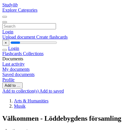
Study
lib
Explore Categories
Login
Upload document
Create flashcards
×
Login
Flashcards
Collections
Documents
Last activity
My documents
Saved documents
Profile
Add to ...
Add to collection(s)
Add to saved
Arts & Humanities
Musik
Välkommen - Löddebygdens församling