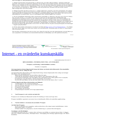
Internet - en ovärderlig kunskapskälla