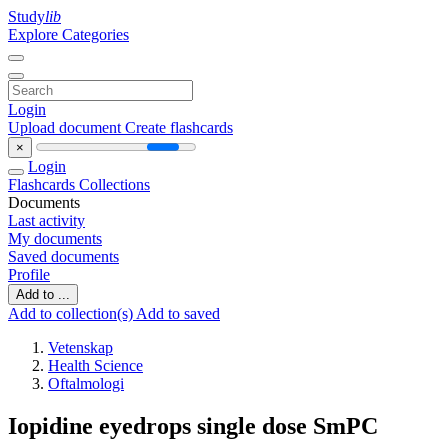
Study
lib
Explore Categories
Login
Upload document
Create flashcards
×
Login
Flashcards
Collections
Documents
Last activity
My documents
Saved documents
Profile
Add to ...
Add to collection(s)
Add to saved
Vetenskap
Health Science
Oftalmologi
Iopidine eyedrops single dose SmPC