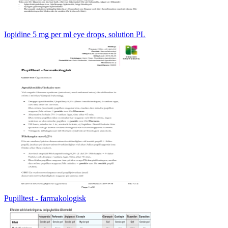
Iopidine 5 mg per ml eye drops, solution PL
Pupilltest - farmakologisk