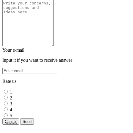
Your e-mail
Input it if you want to receive answer
Rate us
1
2
3
4
5
Cancel
Send