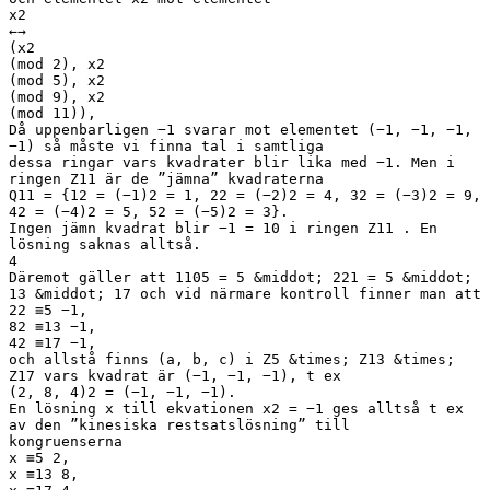
x2
←→
(x2
(mod 2), x2
(mod 5), x2
(mod 9), x2
(mod 11)),
Då uppenbarligen −1 svarar mot elementet (−1, −1, −1,
−1) så måste vi finna tal i samtliga
dessa ringar vars kvadrater blir lika med −1. Men i
ringen Z11 är de ”jämna” kvadraterna
Q11 = {12 = (−1)2 = 1, 22 = (−2)2 = 4, 32 = (−3)2 = 9,
42 = (−4)2 = 5, 52 = (−5)2 = 3}.
Ingen jämn kvadrat blir −1 = 10 i ringen Z11 . En
lösning saknas alltså.
4
Däremot gäller att 1105 = 5 &middot; 221 = 5 &middot;
13 &middot; 17 och vid närmare kontroll finner man att
22 ≡5 −1,
82 ≡13 −1,
42 ≡17 −1,
och allstå finns (a, b, c) i Z5 &times; Z13 &times;
Z17 vars kvadrat är (−1, −1, −1), t ex
(2, 8, 4)2 = (−1, −1, −1).
En lösning x till ekvationen x2 = −1 ges alltså t ex
av den ”kinesiska restsatslösning” till
kongruenserna
x ≡5 2,
x ≡13 8,