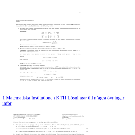
1 Matematiska Institutionen KTH Lösningar till n˚agra övningar
inför