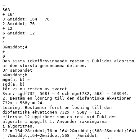
=
=
568
+ 164
3 &middot; 164 + 76
2 &middot; 76
+ 12
6 &middot; 12
+
4
3&middot;4
+
0
Den sista ickeförsvinnande resten i Euklides algoritm
är den största gemensamma delaren.
Ur sambandet
a&middot;b
mgm(a, b) =
sgd(a, b)
får vi nu resten av svaret.
Svar: sgd(732, 568) = 4 och mgm(732, 568) = 103944.
2. Bestäm en lösning till den diofantiska ekvationen
732x + 568y = 24.
Lösning: Bestämmer först en lösning till den
diofantiska ekvationen 732x + 568y = 12,
eftersom 12 uppträder som en rest vid Euklides
algoritm i uppgift 1. Använder räkningarna
i algoritmen.
12 = 164−2&middot;76 = 164−2&middot;(568−3&middot;164)
= 7&middot;164−2&middot;568 = 7&middot;