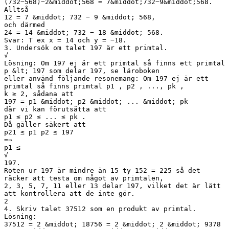
(732−568)−2&middot;568 = 7&middot;732−9&middot;568.
Alltså
12 = 7 &middot; 732 − 9 &middot; 568,
och därmed
24 = 14 &middot; 732 − 18 &middot; 568.
Svar: T ex x = 14 och y = −18.
3. Undersök om talet 197 är ett primtal.
√
Lösning: Om 197 ej är ett primtal så finns ett primtal
p &lt; 197 som delar 197, se läroboken
eller använd följande resonemang: Om 197 ej är ett
primtal så finns primtal p1 , p2 , ..., pk ,
k ≥ 2, sådana att
197 = p1 &middot; p2 &middot; ... &middot; pk
där vi kan förutsätta att
p1 ≤ p2 ≤ ... ≤ pk .
Då gäller säkert att
p21 ≤ p1 p2 ≤ 197
=⇒
p1 ≤
√
197.
Roten ur 197 är mindre än 15 ty 152 = 225 så det
räcker att testa om något av primtalen,
2, 3, 5, 7, 11 eller 13 delar 197, vilket det är lätt
att kontrollera att de inte gör.
2
4. Skriv talet 37512 som en produkt av primtal.
Lösning:
37512 = 2 &middot; 18756 = 2 &middot; 2 &middot; 9378