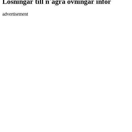
Lösningar till n˚agra övningar inför
advertisement