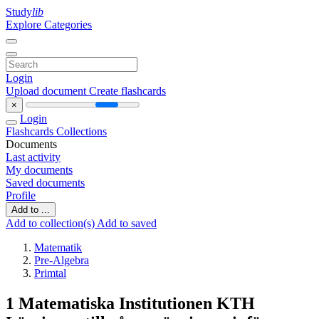
Study
lib
Explore Categories
Login
Upload document
Create flashcards
×
Login
Flashcards
Collections
Documents
Last activity
My documents
Saved documents
Profile
Add to ...
Add to collection(s)
Add to saved
Matematik
Pre-Algebra
Primtal
1 Matematiska Institutionen KTH