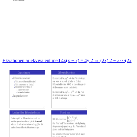
Ekvationen är ekvivalent med 4x(x − 7) = 4y 2 ⇔ (2x) 2 − 2⋅7⋅(2x