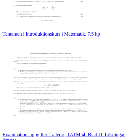
Tentamen i Introduktionskurs i Matematik, 7.5 hp
Examinationsuppgifter, Talteori, TATM54. Blad D. Lösningar