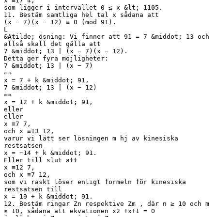
x ≡17 4,
som ligger i intervallet 0 ≤ x &lt; 1105.
11. Bestäm samtliga hel tal x sådana att
(x − 7)(x − 12) ≡ 0 (mod 91).
L
&Atilde; ösning: Vi finner att 91 = 7 &middot; 13 och
allså skall det gälla att
7 &middot; 13 | (x − 7)(x − 12).
Detta ger fyra möjligheter:
7 &middot; 13 | (x − 7)
⇐⇒
x = 7 + k &middot; 91,
7 &middot; 13 | (x − 12)
⇐⇒
x = 12 + k &middot; 91,
eller
eller
x ≡7 7,
och x ≡13 12,
varur vi lätt ser lösningen m hj av kinesiska
restsatsen
x = −14 + k &middot; 91.
Eller till slut att
x ≡12 7,
och x ≡7 12,
som vi raskt löser enligt formeln för kinesiska
restsatsen till
x = 19 + k &middot; 91.
12. Bestäm ringar Zn respektive Zm , där n ≥ 10 och m
≥ 10, sådana att ekvationen x2 +x+1 = 0