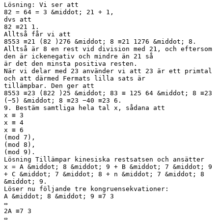
Lösning: Vi ser att
82 = 64 = 3 &middot; 21 + 1,
dvs att
82 ≡21 1.
Alltså får vi att
8553 ≡21 (82 )276 &middot; 8 ≡21 1276 &middot; 8.
Alltså är 8 en rest vid division med 21, och eftersom
den är ickenegativ och mindre än 21 så
är det den minsta positiva resten.
När vi delar med 23 använder vi att 23 är ett primtal
och att därmed Fermats lilla sats är
tillämpbar. Den ger att
8553 ≡23 (822 )25 &middot; 83 ≡ 125 64 &middot; 8 ≡23
(−5) &middot; 8 ≡23 −40 ≡23 6.
9. Bestäm samtliga hela tal x, sådana att
x ≡ 3
x ≡ 4
x ≡ 6
(mod 7),
(mod 8),
(mod 9).
Lösning Tillämpar kinesiska restsatsen och ansätter
x = A &middot; 8 &middot; 9 + B &middot; 7 &middot; 9
+ C &middot; 7 &middot; 8 + n &middot; 7 &middot; 8
&middot; 9.
Löser nu följande tre kongruensekvationer:
A &middot; 8 &middot; 9 ≡7 3
⇔
2A ≡7 3
⇔