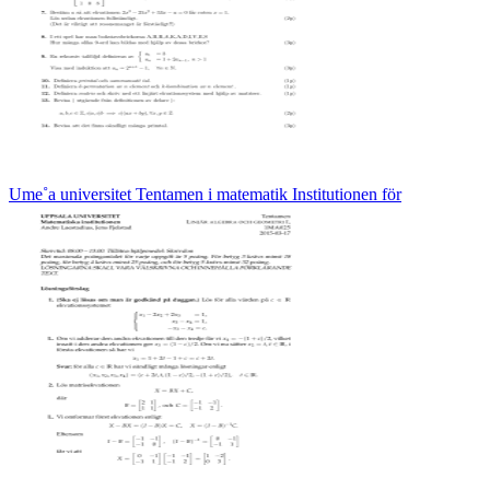
Ume˚a universitet Tentamen i matematik Institutionen för