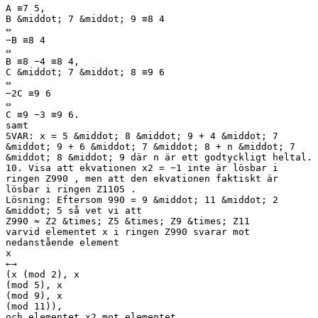
A ≡7 5,
B &middot; 7 &middot; 9 ≡8 4
⇔
−B ≡8 4
⇔
B ≡8 −4 ≡8 4,
C &middot; 7 &middot; 8 ≡9 6
⇔
−2C ≡9 6
⇔
C ≡9 −3 ≡9 6.
samt
SVAR: x = 5 &middot; 8 &middot; 9 + 4 &middot; 7
&middot; 9 + 6 &middot; 7 &middot; 8 + n &middot; 7
&middot; 8 &middot; 9 där n är ett godtyckligt heltal.
10. Visa att ekvationen x2 = −1 inte är lösbar i
ringen Z990 , men att den ekvationen faktiskt är
lösbar i ringen Z1105 .
Lösning: Eftersom 990 = 9 &middot; 11 &middot; 2
&middot; 5 så vet vi att
Z990 ≈ Z2 &times; Z5 &times; Z9 &times; Z11
varvid elementet x i ringen Z990 svarar mot
nedanstående element
x
←→
(x (mod 2), x
(mod 5), x
(mod 9), x
(mod 11)),
och elementet x2 mot elementet