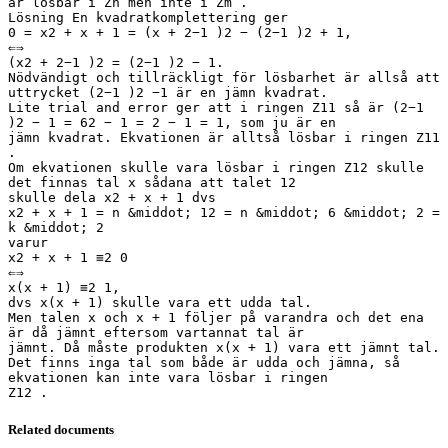
är lösbar i Zn men inte i Zm .
Lösning En kvadratkomplettering ger
0 = x2 + x + 1 = (x + 2−1 )2 − (2−1 )2 + 1,
⇐⇒
(x2 + 2−1 )2 = (2−1 )2 − 1.
Nödvändigt och tillräckligt för lösbarhet är allså att
uttrycket (2−1 )2 −1 är en jämn kvadrat.
Lite trial and error ger att i ringen Z11 så är (2−1
)2 − 1 = 62 − 1 = 2 − 1 = 1, som ju är en
jämn kvadrat. Ekvationen är alltså lösbar i ringen Z11
.
Om ekvationen skulle vara lösbar i ringen Z12 skulle
det finnas tal x sådana att talet 12
skulle dela x2 + x + 1 dvs
x2 + x + 1 = n &middot; 12 = n &middot; 6 &middot; 2 =
k &middot; 2
varur
x2 + x + 1 ≡2 0
⇐⇒
x(x + 1) ≡2 1,
dvs x(x + 1) skulle vara ett udda tal.
Men talen x och x + 1 följer på varandra och det ena
är då jämnt eftersom vartannat tal är
jämnt. Då måste produkten x(x + 1) vara ett jämnt tal.
Det finns inga tal som både är udda och jämna, så
ekvationen kan inte vara lösbar i ringen
Related documents