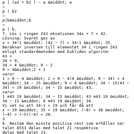
p | (a2 + b2 ) − a &middot; a
⇒
p | b2
⇒
p|b&middot;b
⇒
p | b.
7. Lös i ringen Z43 ekvationen 34x + 7 = 42.
Lösning: Svaret ges av
x = 34−1 &middot; (42 − 7) = 34−1 &middot; 35.
Beräknar inversen till elementet 34 i ringen Z43
enligt standardmetoden med Euklides algoritm:
43 =
34 + 9,
34 = 4 &middot; 9 − 2
9 = 4&middot;2 + 1
varur
1 = 9 − 4 &middot; 2 = 9 − 4(4 &middot; 9 − 34) = 4
&middot; 34 − 15 &middot; 9 = 4 &middot; 34 − 15(43 −
34) = 19 &middot; 34 − 15 &middot; 43,
varur
1 ≡43 19 &middot; 34 − 15 &middot; 43 ≡43 19 &middot;
34 − 15 &middot; 0 ≡43 19 &middot; 34.
Vi vet nu att 34−1 = 19 och får då att
x = 19 &middot; 35 = 19 &middot; (−8) = 38 &middot;
(−4) = (−5)(−4) = 20.
3
8. Bestäm den minsta positiva rest som erhålles när
talet 8553 delas med talet 21 respektive
delas med talet 23.