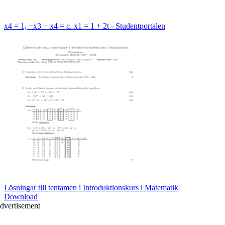
x4 = 1, −x3 − x4 = c. x1 = 1 + 2t - Studentportalen
Lösningar till tentamen i Introduktionskurs i Matematik
Download
dvertisement