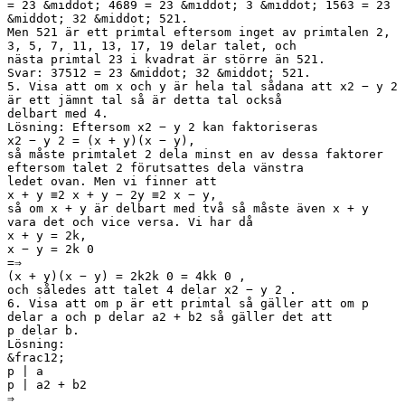
= 23 &middot; 4689 = 23 &middot; 3 &middot; 1563 = 23
&middot; 32 &middot; 521.
Men 521 är ett primtal eftersom inget av primtalen 2,
3, 5, 7, 11, 13, 17, 19 delar talet, och
nästa primtal 23 i kvadrat är större än 521.
Svar: 37512 = 23 &middot; 32 &middot; 521.
5. Visa att om x och y är hela tal sådana att x2 − y 2
är ett jämnt tal så är detta tal också
delbart med 4.
Lösning: Eftersom x2 − y 2 kan faktoriseras
x2 − y 2 = (x + y)(x − y),
så måste primtalet 2 dela minst en av dessa faktorer
eftersom talet 2 förutsattes dela vänstra
ledet ovan. Men vi finner att
x + y ≡2 x + y − 2y ≡2 x − y,
så om x + y är delbart med två så måste även x + y
vara det och vice versa. Vi har då
x + y = 2k,
x − y = 2k 0
=⇒
(x + y)(x − y) = 2k2k 0 = 4kk 0 ,
och således att talet 4 delar x2 − y 2 .
6. Visa att om p är ett primtal så gäller att om p
delar a och p delar a2 + b2 så gäller det att
p delar b.
Lösning:
&frac12;
p | a
p | a2 + b2
⇒