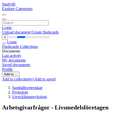
Study
lib
Explore Categories
Login
Upload document
Create flashcards
×
Login
Flashcards
Collections
Documents
Last activity
My documents
Saved documents
Profile
Add to ...
Add to collection(s)
Add to saved
Samhällsvetenskap
Psykologi
Utvecklingspsykologi
Arbetsgivarfrågor - Livsmedelsföretagen